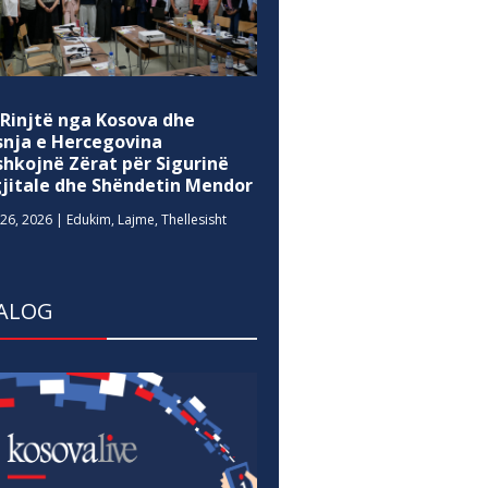
 Rinjtë nga Kosova dhe
snja e Hercegovina
shkojnë Zërat për Sigurinë
gjitale dhe Shëndetin Mendor
26, 2026
|
Edukim
,
Lajme
,
Thellesisht
ALOG