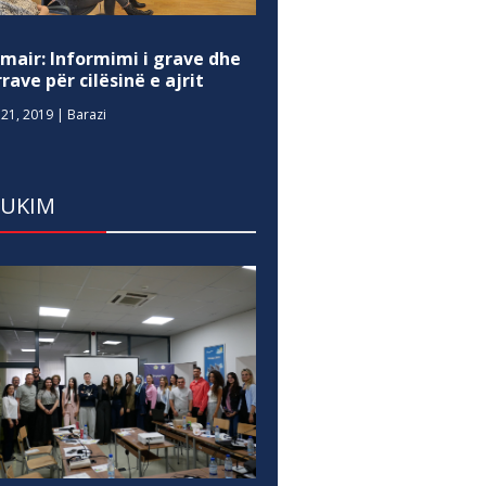
mair: Informimi i grave dhe
rave për cilësinë e ajrit
21, 2019
|
Barazi
DUKIM