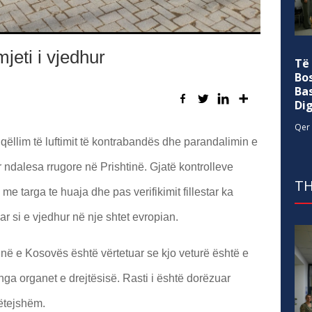
jeti i vjedhur
Të
Bo
Ba
Di
Qer 
ëllim të luftimit të kontrabandës dhe parandalimin e
 ndalesa rrugore në Prishtinë. Gjatë kontrolleve
TH
e targa te huaja dhe pas verifikimit fillestar ka
ar si e vjedhur në nje shtet evropian.
ë e Kosovës është vërtetuar se kjo veturë është e
nga organet e drejtësisë. Rasti i është dorëzuar
mëtejshëm.