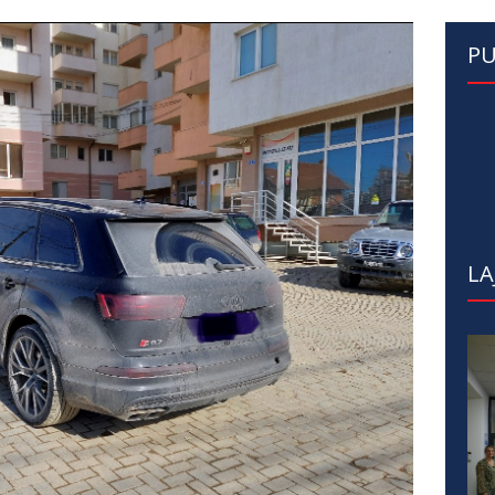
PU
LA