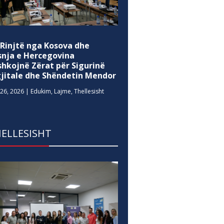
 Rinjtë nga Kosova dhe
snja e Hercegovina
shkojnë Zërat për Sigurinë
gjitale dhe Shëndetin Mendor
26, 2026
|
Edukim
,
Lajme
,
Thellesisht
ELLESISHT