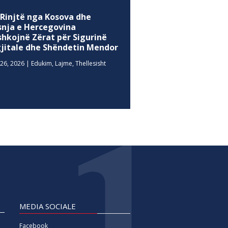
 Rinjtë nga Kosova dhe
snja e Hercegovina
shkojnë Zërat për Sigurinë
gjitale dhe Shëndetin Mendor
26, 2026
|
Edukim
,
Lajme
,
Thellesisht
MEDIA SOCIALE
Facebook