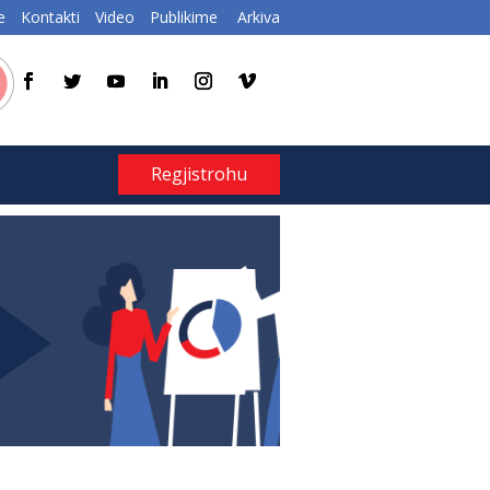
e
Kontakti
Video
Publikime
Arkiva
Regjistrohu