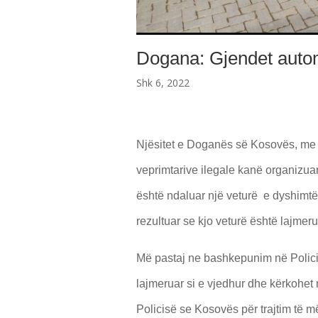
Dogana: Gjendet autom
Shk 6, 2022
Njësitet e Doganës së Kosovës, me q
veprimtarive ilegale kanë organizuar
është ndaluar një veturë e dyshimtë m
rezultuar se kjo veturë është lajmeru
Më pastaj ne bashkepunim në Policin
lajmeruar si e vjedhur dhe kërkohet 
Policisë se Kosovës për trajtim të 