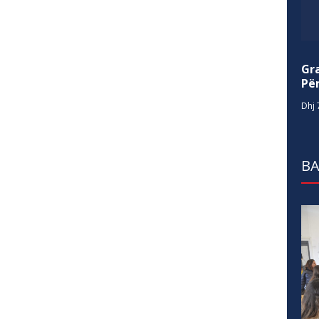
Gr
Për
Dhj 
BA