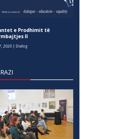
antet e Prodhimit të
mbajtjes II
7, 2020
|
Dialog
RAZI