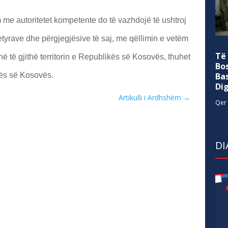
 autoritetet kompetente do të vazhdojë të ushtroj
detyrave dhe përgjegjësive të saj, me qëllimin e vetëm
Të
në të gjithë territorin e Republikës së Kosovës, thuhet
Bo
ës së Kosovës.
Ba
Di
Artikulli i Ardhshëm
→
Qer 
DI