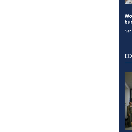
Wo
bur
Nën 
E