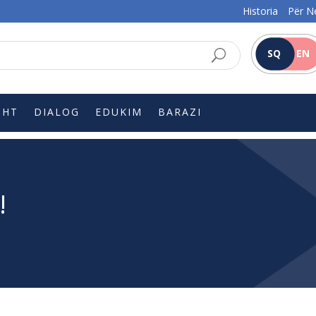
Historia
Për N
SQ
EN
SHT
DIALOG
EDUKIM
BARAZI
!