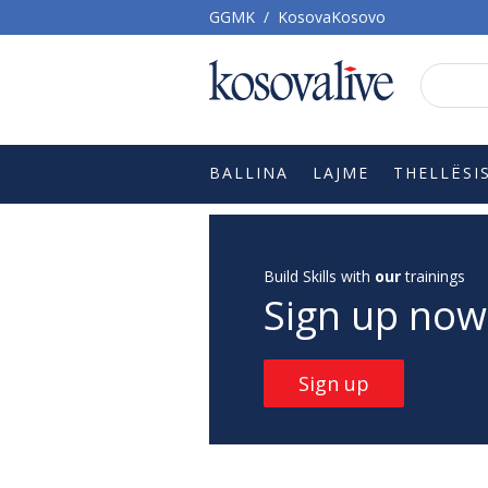
GGMK
/
KosovaKosovo
BALLINA
LAJME
THELLËSI
Build Skills with
our
trainings
Sign up now
Sign up