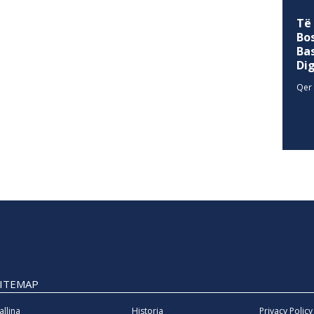
Të
Bo
Ba
Di
Qer 
SITEMAP
allina
Historia
Privacy Policy