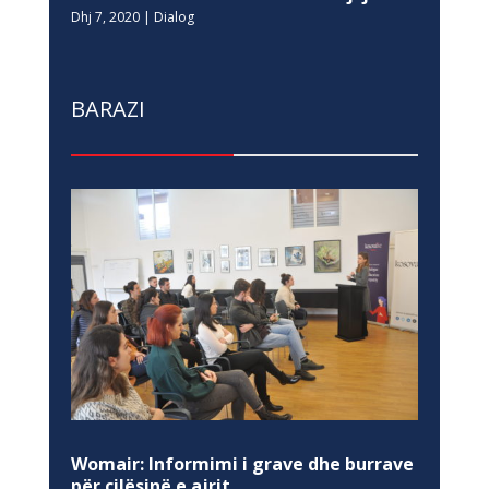
Dhj 7, 2020
|
Dialog
BARAZI
Womair: Informimi i grave dhe burrave
për cilësinë e ajrit