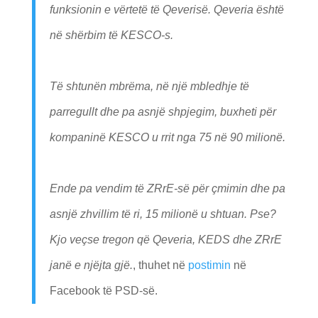
funksionin e vërtetë të Qeverisë. Qeveria është
në shërbim të KESCO-s.
Të shtunën mbrëma, në një mbledhje të
parregullt dhe pa asnjë shpjegim, buxheti për
kompaninë KESCO u rrit nga 75 në 90 milionë.
Ende pa vendim të ZRrE-së për çmimin dhe pa
asnjë zhvillim të ri, 15 milionë u shtuan. Pse?
Kjo veçse tregon që Qeveria, KEDS dhe ZRrE
janë e njëjta gjë.
, thuhet në
postimin
në
Facebook të PSD-së.