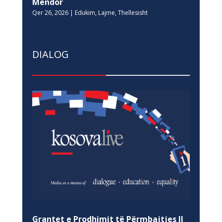
Mendor
Qer 26, 2026
|
Edukim
,
Lajme
,
Thellesisht
DIALOG
Grantet e Prodhimit të Përmbajtjes II