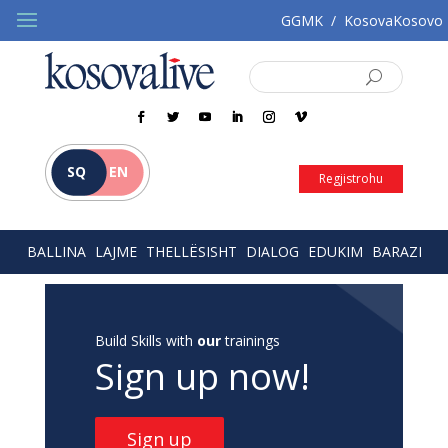
GGMK
/
KosovaKosovo
SQ
EN
Regjistrohu
BALLINA
LAJME
THELLËSISHT
DIALOG
EDUKIM
BARAZI
Build Skills with
our
trainings
Sign up now!
Sign up