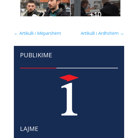
←
Artikulli i Mëparshëm
Artikulli i Ardhshëm
→
PUBLIKIME
LAJME