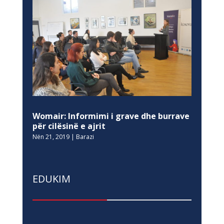
Womair: Informimi i grave dhe burrave
për cilësinë e ajrit
Nën 21, 2019
|
Barazi
EDUKIM