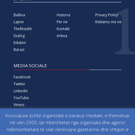
SITEMAP
Ballina
Historia
Privacy Policy
Lajme
Për ne
Reklamo me ne
Thellësisht
Kontakt
Dialog
Arkiva
Edukim
Barazi
MEDIA SOCIALE
Facebook
Twitter
Linkedin
YouTube
KosovaLive është organizatë e pavarur mediale, e themeluar
Vimeo
në vitin 2000, që mbështetet nga organizata dhe agjenci
Instagram
ndërkombëtare të cilat vlerësojnë gazetarinë dhe shtypin e