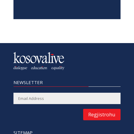
Qer 26, 2026
|
Edukim
,
Lajme
,
Thellesisht
NEWSLETTER
Regjistrohu