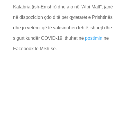
Kalabria (ish-Emshir) dhe ajo në “Albi Mall”, janë
në dispozicion çdo ditë për qytetarët e Prishtinës
dhe jo vetëm, që të vaksinohen lehtë, shpejt dhe
sigurt kundër COVID-19, thuhet në
postimin
në
Facebook të MSh-së.