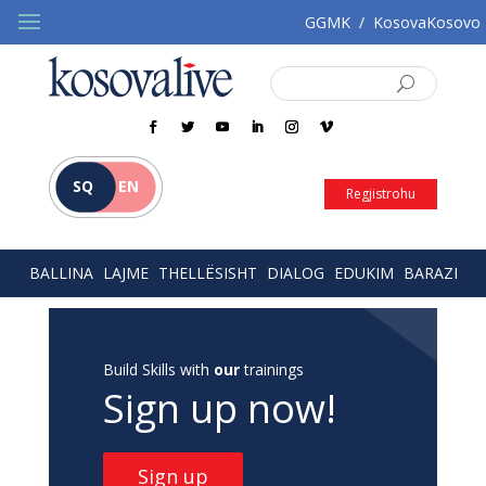
GGMK
/
KosovaKosovo
SQ
EN
Regjistrohu
BALLINA
LAJME
THELLËSISHT
DIALOG
EDUKIM
BARAZI
Build Skills with
our
trainings
Sign up now!
Sign up