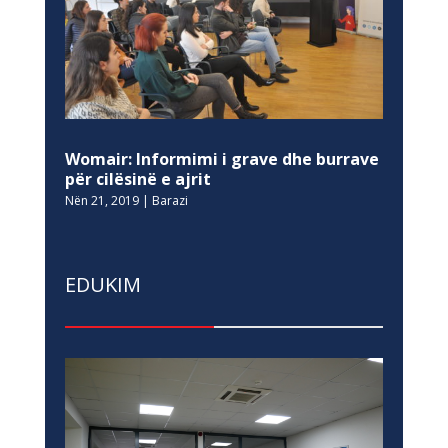
Womair: Informimi i grave dhe burrave
për cilësinë e ajrit
Nën 21, 2019
|
Barazi
EDUKIM