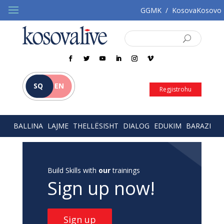
GGMK
/
KosovaKosovo
SQ
EN
Regjistrohu
BALLINA
LAJME
THELLËSISHT
DIALOG
EDUKIM
BARAZI
Build Skills with
our
trainings
Sign up now!
Sign up