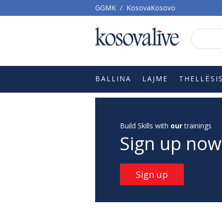
GGMK
/
KosovaKosovo
BALLINA
LAJME
THELLËSI
Build Skills with
our
trainings
Sign up now
Sign up