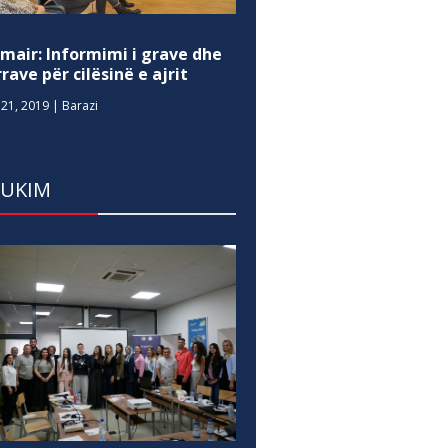
mair: Informimi i grave dhe
rave për cilësinë e ajrit
21, 2019
|
Barazi
DUKIM