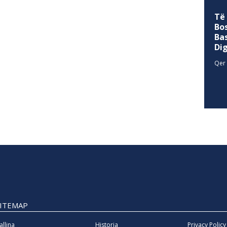
Të
Bo
Ba
Di
Qer 
SITEMAP
allina
Historia
Privacy Policy