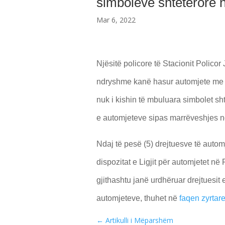
simboleve shtetërore n
Mar 6, 2022
Njësitë policore të Stacionit Polico
ndryshme kanë hasur automjete me ta
nuk i kishin të mbuluara simbolet sht
e automjeteve sipas marrëveshjes nd
Ndaj të pesë (5) drejtuesve të aut
dispozitat e Ligjit për automjetet n
gjithashtu janë urdhëruar drejtuesit 
automjeteve, thuhet në
faqen zyrtar
←
Artikulli i Mëparshëm