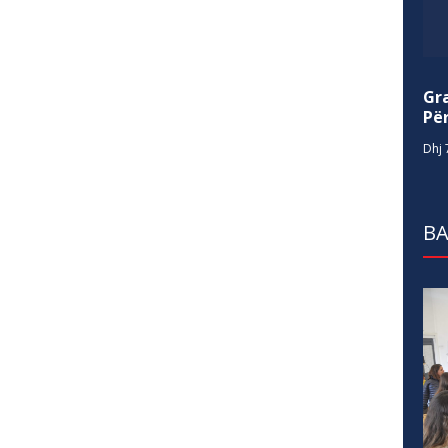
Gr
Për
Dhj 
BA