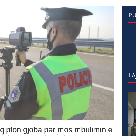
PU
LA
hqipton gjoba për mos mbulimin e