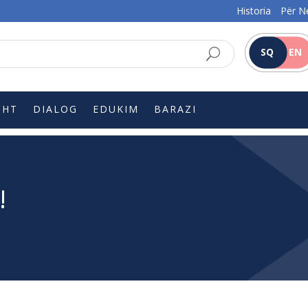
Historia
Për N
SQ
EN
SHT
DIALOG
EDUKIM
BARAZI
!