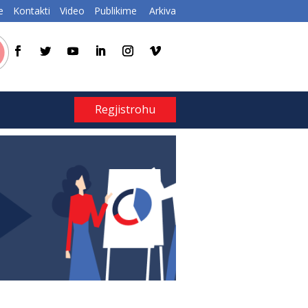
e
Kontakti
Video
Publikime
Arkiva
Regjistrohu