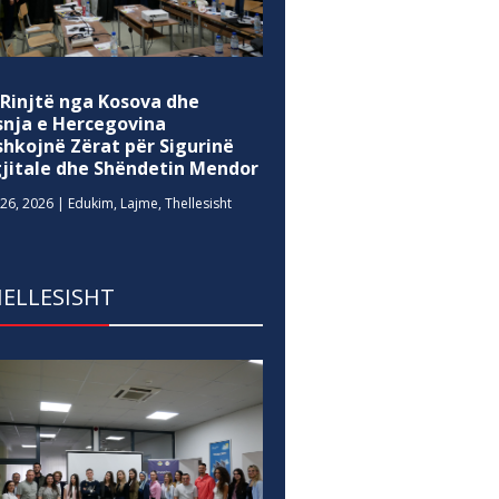
 Rinjtë nga Kosova dhe
snja e Hercegovina
shkojnë Zërat për Sigurinë
gjitale dhe Shëndetin Mendor
26, 2026
|
Edukim
,
Lajme
,
Thellesisht
ELLESISHT