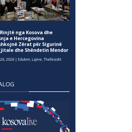
 Rinjtë nga Kosova dhe
snja e Hercegovina
shkojnë Zërat për Sigurinë
gjitale dhe Shëndetin Mendor
26, 2026
|
Edukim
,
Lajme
,
Thellesisht
ALOG