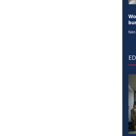
Wo
bur
Nën 
E