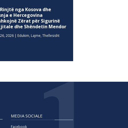
 Rinjtë nga Kosova dhe
snja e Hercegovina
shkojnë Zërat për Sigurinë
gjitale dhe Shëndetin Mendor
26, 2026
|
Edukim
,
Lajme
,
Thellesisht
MEDIA SOCIALE
Facebook