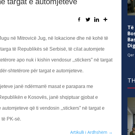
ë targat e automjeteve
Të
Bo
r Jugu në Mitrovicë Jug, në lokacione dhe në kohë të
Ba
Di
rga të Republikës së Serbisë, të cilat automjete
Qer 
etërore apo nuk i kishin vendosur ,,stickers” në targat
ër-shtetërore për targat e automjeteve.
TH
omjeteve janë ndërmarrë masat e parapara me
ë Republikën e Kosovës, janë shqiptuar gjobat e
e automjeteve që ti vendosin ,,stickers” në targat e
e
të PK-së.
Artikulli i Ardhshëm
→