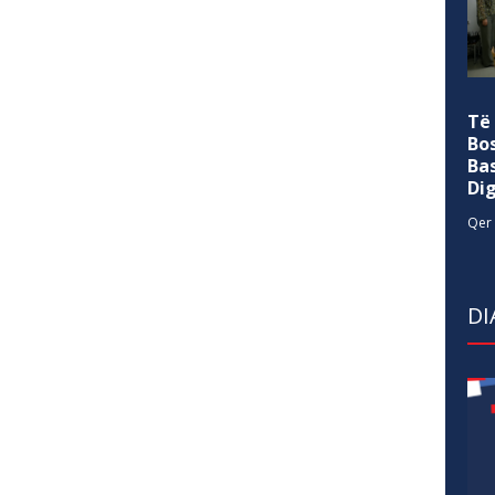
Të
Bo
Ba
Di
Qer 
DI