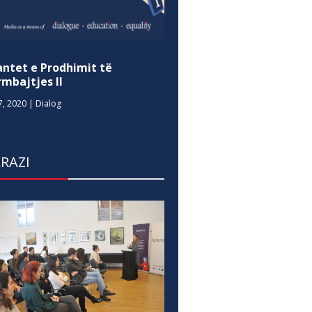
antet e Prodhimit të
mbajtjes II
7, 2020
|
Dialog
RAZI