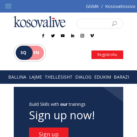
GGMK
/
KosovaKosovo
SQ
EN
Regjistrohu
BALLINA
LAJME
THELLËSISHT
DIALOG
EDUKIM
BARAZI
Build Skills with
our
trainings
Sign up now!
Sign up