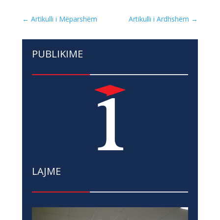
←
Artikulli i Mëparshëm
Artikulli i Ardhshëm
→
PUBLIKIME
LAJME