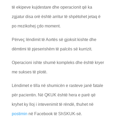
të ekipeve kujdestare dhe operacionit që ka
zgjatur disa orë është arritur të shpëtohet jetaq ë
po rrezikohej çdo moment.
Përveç lëndimit të Aortës së gjoksit kishte dhe
dëmtimi të pjeserishëm të palcës së kurrizit.
Operacioni ishte shumë kompleks dhe është kryer
me sukses të plotë.
Lëndimet e tilla në shumicën e rasteve janë fatale
për pacientin. Në QKUK është hera e parë që
kryhet ky lloj i intevenimit të rëndë, thuhet në
postimin
në Facebook të ShSKUK-së.