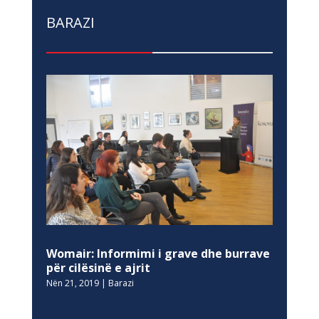
BARAZI
Womair: Informimi i grave dhe burrave
për cilësinë e ajrit
Nën 21, 2019
|
Barazi