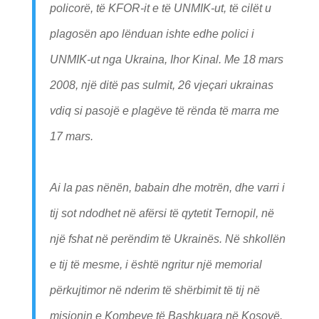
policorë, të KFOR-it e të UNMIK-ut, të cilët u
plagosën apo lënduan ishte edhe polici i
UNMIK-ut nga Ukraina, Ihor Kinal. Me 18 mars
2008, një ditë pas sulmit, 26 vjeçari ukrainas
vdiq si pasojë e plagëve të rënda të marra me
17 mars.
Ai la pas nënën, babain dhe motrën, dhe varri i
tij sot ndodhet në afërsi të qytetit Ternopil, në
një fshat në perëndim të Ukrainës. Në shkollën
e tij të mesme, i është ngritur një memorial
përkujtimor në nderim të shërbimit të tij në
misionin e Kombeve të Bashkuara në Kosovë.