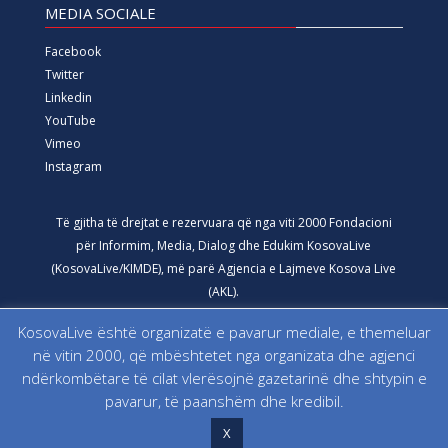
MEDIA SOCIALE
Facebook
Twitter
Linkedin
YouTube
Vimeo
Instagram
Të gjitha të drejtat e rezervuara që nga viti 2000 Fondacioni
për Informim, Media, Dialog dhe Edukim KosovaLive
(KosovaLive/KIMDE), më parë Agjencia e Lajmeve Kosova Live
(AKL).
KosovaLive është organizatë e pavarur mediale, e themeluar
në vitin 2000, që mbështetet nga organizata dhe agjenci
ndërkombëtare të cilat vlerësojnë gazetarinë dhe shtypin e
pavarur, të paanshëm dhe kredibil.
X