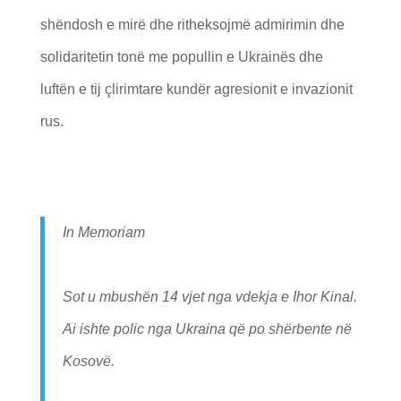
shëndosh e mirë dhe ritheksojmë admirimin dhe
solidaritetin tonë me popullin e Ukrainës dhe
luftën e tij çlirimtare kundër agresionit e invazionit
rus.
In Memoriam
Sot u mbushën 14 vjet nga vdekja e Ihor Kinal.
Ai ishte polic nga Ukraina që po shërbente në
Kosovë.