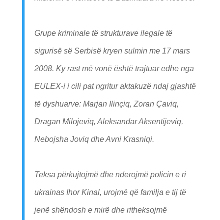
Grupe kriminale të strukturave ilegale të
sigurisë së Serbisë kryen sulmin me 17 mars
2008. Ky rast më vonë është trajtuar edhe nga
EULEX-i i cili pat ngritur aktakuzë ndaj gjashtë
të dyshuarve: Marjan Ilinçiq, Zoran Çaviq,
Dragan Milojeviq, Aleksandar Aksentijeviq,
Nebojsha Joviq dhe Avni Krasniqi.
Teksa përkujtojmë dhe nderojmë policin e ri
ukrainas Ihor Kinal, urojmë që familja e tij të
jenë shëndosh e mirë dhe ritheksojmë