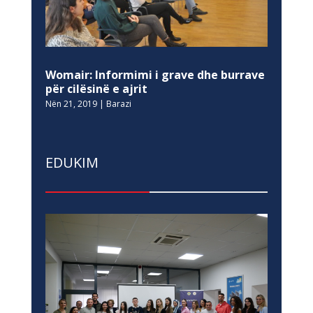
Womair: Informimi i grave dhe burrave
për cilësinë e ajrit
Nën 21, 2019
|
Barazi
EDUKIM