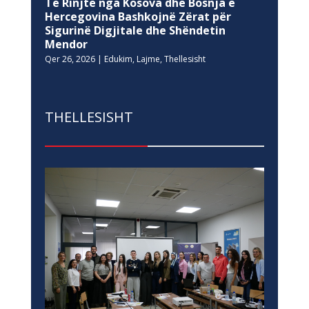
Të Rinjtë nga Kosova dhe Bosnja e
Hercegovina Bashkojnë Zërat për
Sigurinë Digjitale dhe Shëndetin
Mendor
Qer 26, 2026
|
Edukim
,
Lajme
,
Thellesisht
THELLESISHT