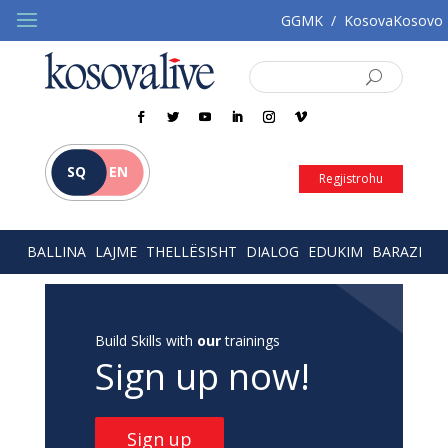
GGMK
/
KosovaKosovo
SQ
EN
Regjistrohu
BALLINA
LAJME
THELLËSISHT
DIALOG
EDUKIM
BARAZI
Build Skills with
our
trainings
Sign up now!
Sign up