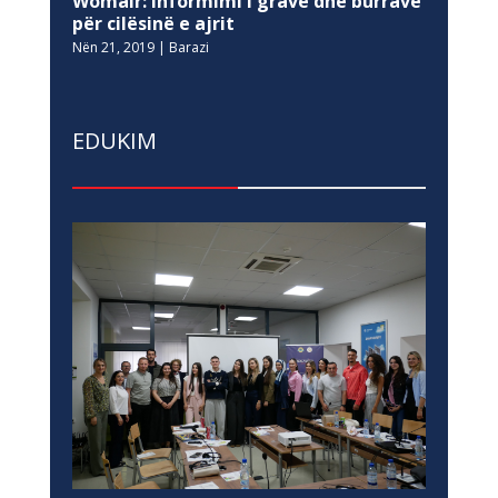
Womair: Informimi i grave dhe burrave
për cilësinë e ajrit
Nën 21, 2019
|
Barazi
EDUKIM