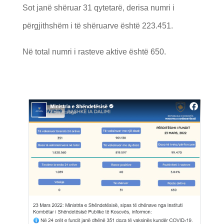
Sot janë shëruar 31 qytetarë, derisa numri i
përgjithshëm i të shëruarve është 223.451.
Në total numri i rasteve aktive është 650.