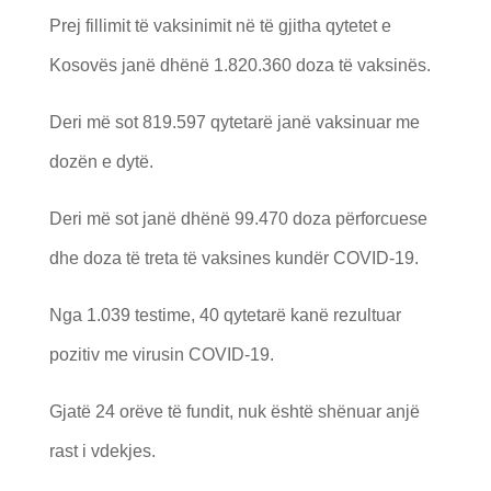
Prej fillimit të vaksinimit në të gjitha qytetet e
Kosovës janë dhënë 1.820.360 doza të vaksinës.
Deri më sot 819.597 qytetarë janë vaksinuar me
dozën e dytë.
Deri më sot janë dhënë 99.470 doza përforcuese
dhe doza të treta të vaksines kundër COVID-19.
Nga 1.039 testime, 40 qytetarë kanë rezultuar
pozitiv me virusin COVID-19.
Gjatë 24 orëve të fundit, nuk është shënuar anjë
rast i vdekjes.