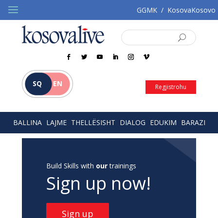
GGMK
/
KosovaKosovo
SQ
EN
Regjistrohu
BALLINA
LAJME
THELLËSISHT
DIALOG
EDUKIM
BARAZI
Build Skills with
our
trainings
Sign up now!
Sign up