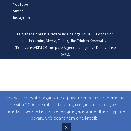
YouTube
Vimeo
Instagram
Të gjitha të drejtat e rezervuara që nga viti 2000 Fondacioni
për Informim, Media, Dialog dhe Edukim KosovaLive
(KosovaLive/KIMDE), më parë Agjencia e Lajmeve Kosova Live
(AKL).
KosovaLive është organizatë e pavarur mediale, e themeluar
në vitin 2000, që mbështetet nga organizata dhe agjenci
ndërkombëtare të cilat vlerësojnë gazetarinë dhe shtypin e
pavarur, të paanshëm dhe kredibil.
X