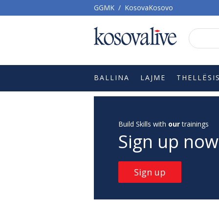
GGMK
/
KosovaKosovo
BALLINA
LAJME
THELLËSI
Build Skills with
our
trainings
Sign up now
Sign up