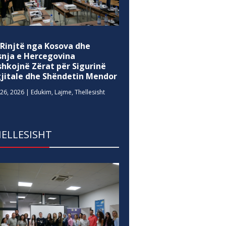
 Rinjtë nga Kosova dhe
snja e Hercegovina
shkojnë Zërat për Sigurinë
gjitale dhe Shëndetin Mendor
26, 2026
|
Edukim
,
Lajme
,
Thellesisht
ELLESISHT