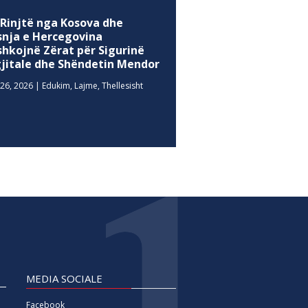
 Rinjtë nga Kosova dhe
snja e Hercegovina
shkojnë Zërat për Sigurinë
gjitale dhe Shëndetin Mendor
26, 2026
|
Edukim
,
Lajme
,
Thellesisht
MEDIA SOCIALE
Facebook