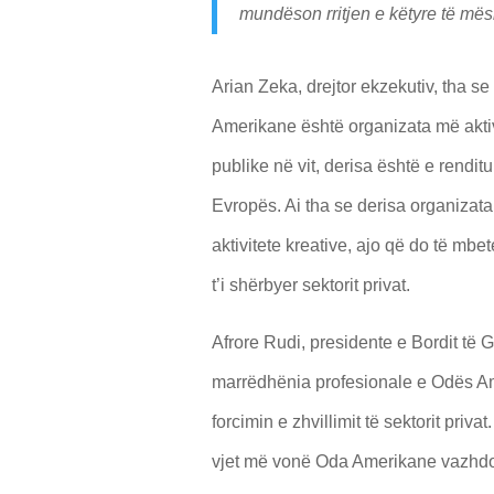
mundëson rritjen e këtyre të më
Arian Zeka, drejtor ekzekutiv, tha se
Amerikane është organizata më akti
publike në vit, derisa është e rendi
Evropës. Ai tha se derisa organizat
aktivitete kreative, ajo që do të mb
t’i shërbyer sektorit privat.
Afrore Rudi, presidente e Bordit të
marrëdhënia profesionale e Odës Am
forcimin e zhvillimit të sektorit priv
vjet më vonë Oda Amerikane vazhdo