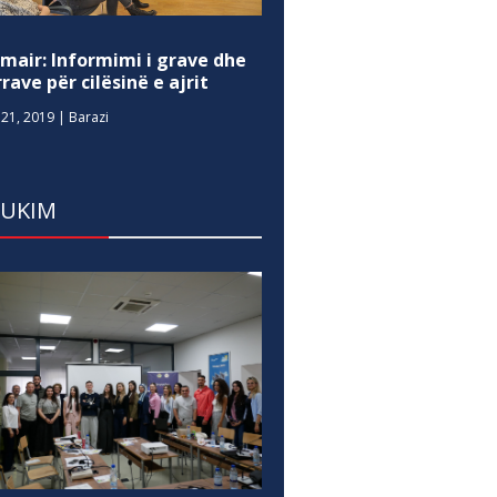
mair: Informimi i grave dhe
rave për cilësinë e ajrit
21, 2019
|
Barazi
DUKIM