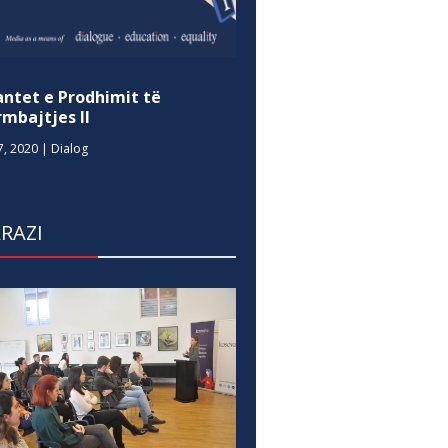
antet e Prodhimit të
mbajtjes II
7, 2020
|
Dialog
RAZI