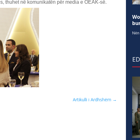
tës, thuhet në komunikatën për media e OEAK-së.
Wo
bur
Nën 
E
Artikulli i Ardhshëm
→