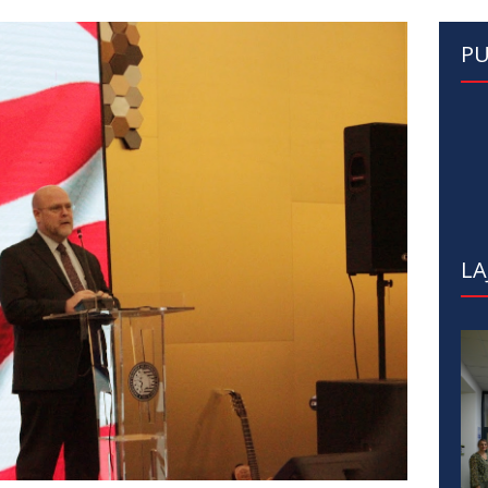
PU
LA