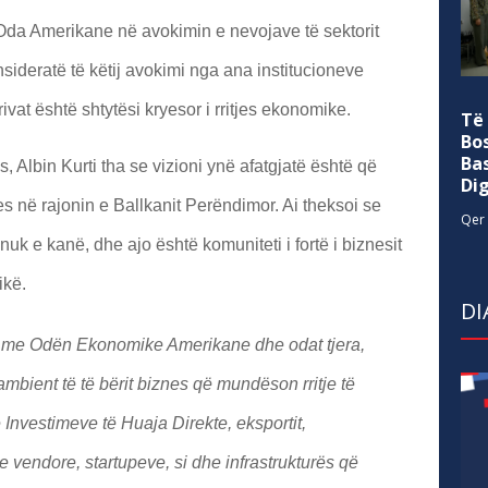
 Oda Amerikane në avokimin e nevojave të sektorit
sideratë të këtij avokimi nga ana institucioneve
privat është shtytësi kryesor i rritjes ekonomike.
Të
Bo
Ba
, Albin Kurti tha se vizioni ynë afatgjatë është që
Di
 në rajonin e Ballkanit Perëndimor. Ai theksoi se
Qer 
uk e kanë, dhe ajo është komuniteti i fortë i biznesit
ikë.
DI
 me Odën Ekonomike Amerikane dhe odat tjera,
ambient të të bërit biznes që mundëson rritje të
nvestimeve të Huaja Direkte, eksportit,
vendore, startupeve, si dhe infrastrukturës që