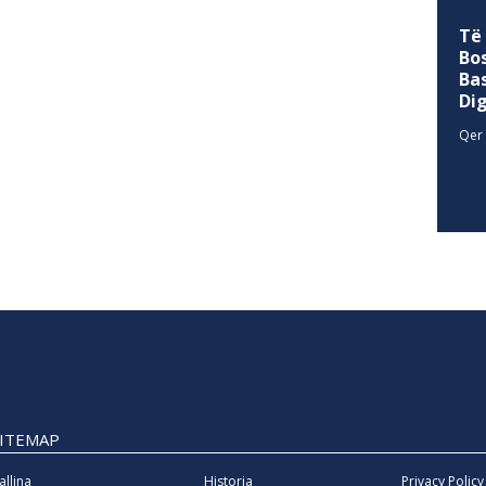
Të
Bo
Ba
Di
Qer 
SITEMAP
allina
Historia
Privacy Policy