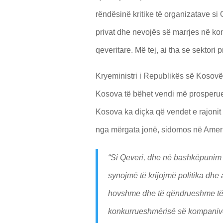
rëndësinë kritike të organizatave si
privat dhe nevojës së marrjes në kon
qeveritare. Më tej, ai tha se sektori 
Kryeministri i Republikës së Kosovës
Kosova të bëhet vendi më prosperues
Kosova ka diçka që vendet e rajonit n
nga mërgata jonë, sidomos në Amer
“Si Qeveri, dhe në bashkëpunim
synojmë të krijojmë politika dhe 
hovshme dhe të qëndrueshme të I
konkurrueshmërisë së kompanive 