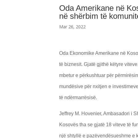
Oda Amerikane në Kos
në shërbim të komunitet
Mar 26, 2022
Oda Ekonomike Amerikane në Kosovë 
të biznesit. Gjatë gjithë këtyre vit
mbetur e përkushtuar për përmirësimi
mundësive për nxitjen e investimeve
të ndërmarrësisë.
Jeffrey M. Hovenier, Ambasadori i 
Kosovës tha se gjatë 18 viteve të fu
një shtyllë e pazëvendësueshme e ko