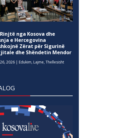
 Rinjtë nga Kosova dhe
snja e Hercegovina
shkojnë Zërat për Sigurinë
gjitale dhe Shëndetin Mendor
26, 2026
|
Edukim
,
Lajme
,
Thellesisht
ALOG