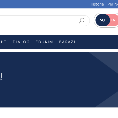
Historia
Për N
SQ
EN
SHT
DIALOG
EDUKIM
BARAZI
!