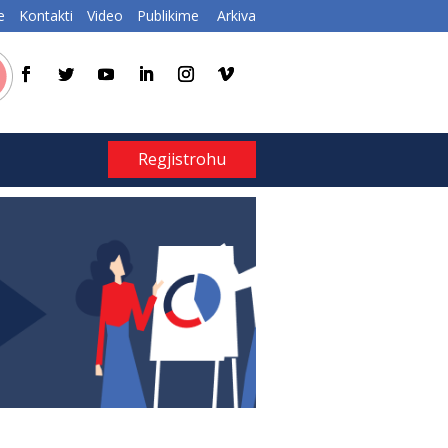
e
Kontakti
Video
Publikime
Arkiva
Regjistrohu