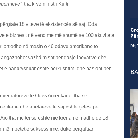
sipërmeve”
, tha kryeministri Kurti.
 përgjatë 18 viteve të ekzistencës së saj, Oda
Gr
Për
ve e biznesit në vend me më shumë se 100 aktivitete
Dhj 
tur lart edhe në mesin e 46 odave amerikane të
a angazhohet vazhdimisht për qasje inovative dhe
etet e pandryshuar është përkushtimi dhe pasioni për
BA
 Guvernatorëve të Odës Amerikane, tha se
erikane dhe anëtarëve të saj është çelësi për
at. Ajo tha më tej se është një krenari e madhe që 18
n të mbetet e suksesshme, duke përqafuar