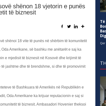
ovë shënon 18 vjetorin e punës
it të biznesit
Të
Bo
Ba
Di
shënoi 18 vite të punës në shërbim të komunitetit
Qer 
eve, Oda Amerikane, së bashku me anëtarët e saj ka
n e mjedisit të biznesit në Kosovë dhe krijimit të
TH
 të jashtme dhe të brendshme, si dhe të promovimit
Shteteve të Bashkuara të Amerikës në Republikën e
ndit, Oda Amerikane ka krijuar reputacionin e saj si
munitetit të biznesit. Ambasadori Hovenier theksoi