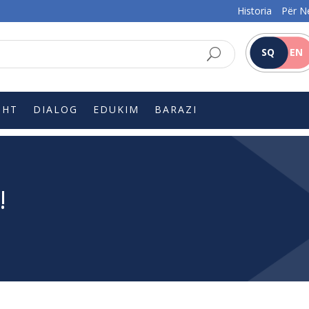
Historia
Për N
SQ
EN
SHT
DIALOG
EDUKIM
BARAZI
!