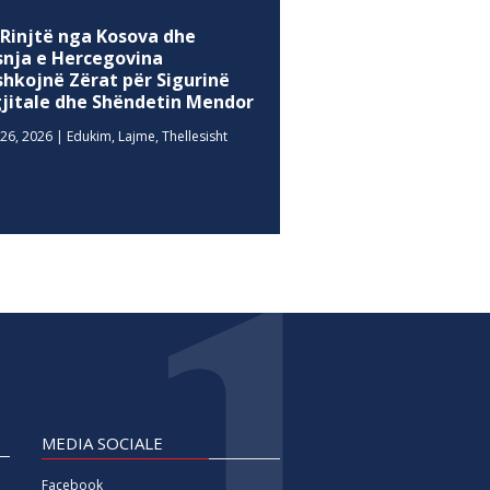
 Rinjtë nga Kosova dhe
snja e Hercegovina
shkojnë Zërat për Sigurinë
gjitale dhe Shëndetin Mendor
26, 2026
|
Edukim
,
Lajme
,
Thellesisht
MEDIA SOCIALE
Facebook