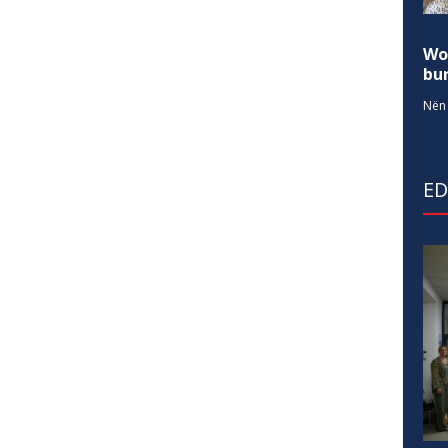
Wo
bur
Nën 
E