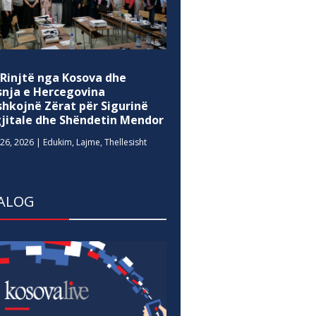
 Rinjtë nga Kosova dhe
snja e Hercegovina
shkojnë Zërat për Sigurinë
gjitale dhe Shëndetin Mendor
26, 2026
|
Edukim
,
Lajme
,
Thellesisht
ALOG