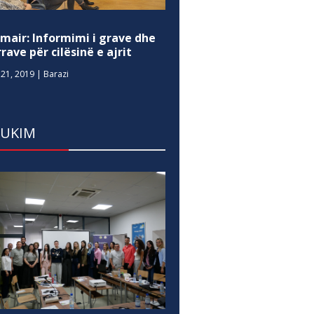
mair: Informimi i grave dhe
rave për cilësinë e ajrit
21, 2019
|
Barazi
DUKIM