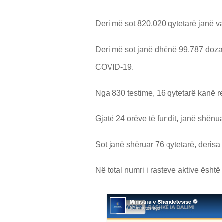
Deri më sot 820.020 qytetarë janë v
Deri më sot janë dhënë 99.787 doza 
COVID-19.
Nga 830 testime, 16 qytetarë kanë r
Gjatë 24 orëve të fundit, janë shënua
Sot janë shëruar 76 qytetarë, derisa
Në total numri i rasteve aktive është