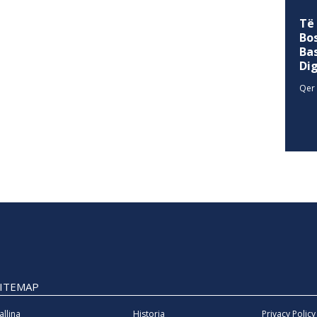
Të
Bo
Ba
Di
Qer 
SITEMAP
allina
Historia
Privacy Policy