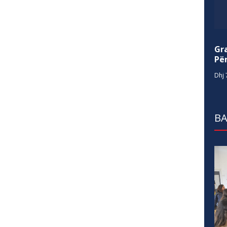
Gr
Për
Dhj 
BA