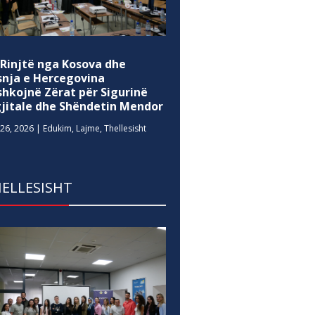
 Rinjtë nga Kosova dhe
snja e Hercegovina
shkojnë Zërat për Sigurinë
gjitale dhe Shëndetin Mendor
26, 2026
|
Edukim
,
Lajme
,
Thellesisht
ELLESISHT