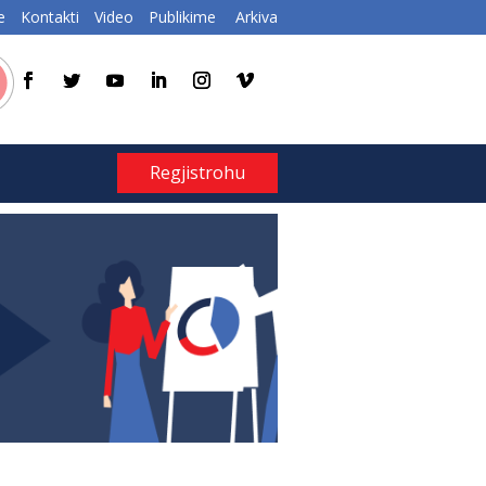
e
Kontakti
Video
Publikime
Arkiva
Regjistrohu