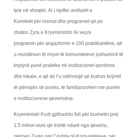
tyre në shoqëri. Ai i njoftoi anëtarët e
Komitetit për nismat dhe programet që po
zbaton Zyra e Kryeministrit. Ai veçoi
programin për angazhimin e 100 praktikantëve, që
u mundëson të rinjve të komuniteteve joshumicë të
kryejnë punë praktike në institucionet qendrore
dhe lokale, e që do t’u ndihmojë që krahas krijimit
të përvojës së punës, të familjarizohen me punën
e institucioneve qeverisëse.
Kryeministri Kurti gjithashtu foli për buxhetin prej
1.5 milion euro që është ndarë nga qeveria,
përmes Zyrës për Çështje të Komuniteteve, për