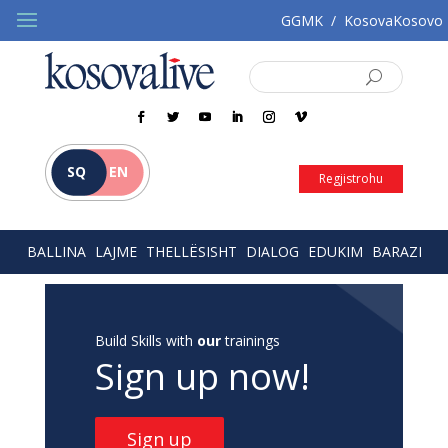
GGMK
/
KosovaKosovo
SQ
EN
Regjistrohu
BALLINA
LAJME
THELLËSISHT
DIALOG
EDUKIM
BARAZI
Build Skills with
our
trainings
Sign up now!
Sign up