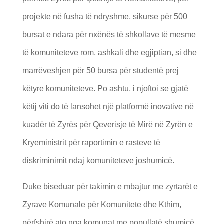
projekte në fusha të ndryshme, sikurse për 500
bursat e ndara për nxënës të shkollave të mesme
të komuniteteve rom, ashkali dhe egjiptian, si dhe
marrëveshjen për 50 bursa për studentë prej
këtyre komuniteteve. Po ashtu, i njoftoi se gjatë
këtij viti do të lansohet një platformë inovative në
kuadër të Zyrës për Qeverisje të Mirë në Zyrën e
Kryeministrit për raportimin e rasteve të
diskriminimit ndaj komuniteteve joshumicë.
Duke biseduar për takimin e mbajtur me zyrtarët e
Zyrave Komunale për Komunitete dhe Kthim,
përfshirë ato nga komunat me popullatë shumicë