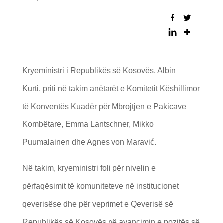
Kryeministri i Republikës së Kosovës, Albin
Kurti
, priti në takim anëtarët e Komitetit Këshillimor
të Konventës Kuadër për Mbrojtjen e Pakicave
Kombëtare, Emma Lantschner, Mikko
Puumalainen dhe Agnes von Maravić.
Në takim, kryeministri foli për nivelin e
përfaqësimit të komuniteteve në institucionet
qeverisëse dhe për veprimet e Qeverisë së
Republikës së Kosovës në avancimin e pozitës së