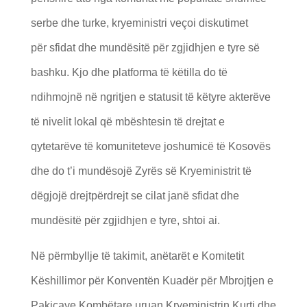
serbe dhe turke, kryeministri veçoi diskutimet
p
ë
r
sfidat dhe mundësitë për zgjidhjen e tyre së
bashku. Kjo dhe platforma të këtilla do të
ndihmojnë në ngritjen e statusit të këtyre akterëve
të nivelit lokal që mbështesin të drejtat e
qytetarëve të komuniteteve joshumicë të Kosovës
dhe do t’i mundësojë Zyrës së Kryeministrit të
dëgjojë drejtpërdrejt se cilat janë sfidat dhe
mundësitë për zgjidhjen e tyre, shtoi ai.
N
ë përmbyllje të takimit, anëtarët e Komitetit
Këshillimor për Konventën Kuadër për Mbrojtjen e
Pakicave Kombëtare uruan Kryeministrin Kurti dhe