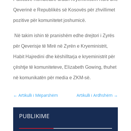
Qeverinë e Republikës së Kosovës për zhvillimet
pozitive për komunitetet joshumicë.
Në takim
ishin të pranishëm edhe drejtori i Zyrës
për Qeverisje të Mirë në Zyrën e Kryeministrit,
Habit Hajredini dhe këshilltarja e kryeministrit për
çështje të komuniteteve, Elizabeth Gowing, thuhet
në komunikatën për media e ZKM-së.
←
Artikulli i Mëparshëm
Artikulli i Ardhshëm
→
PUBLIKIME