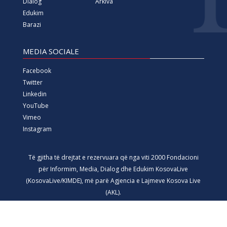
Dialog
Arkiva
Edukim
Barazi
MEDIA SOCIALE
Facebook
Twitter
Linkedin
YouTube
Vimeo
Instagram
Të gjitha të drejtat e rezervuara që nga viti 2000 Fondacioni
për Informim, Media, Dialog dhe Edukim KosovaLive
(KosovaLive/KIMDE), më parë Agjencia e Lajmeve Kosova Live
(AKL).