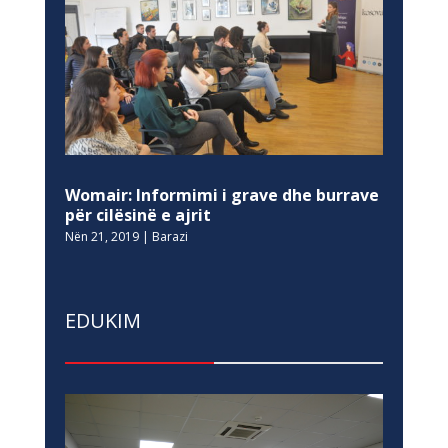
Womair: Informimi i grave dhe burrave
për cilësinë e ajrit
Nën 21, 2019
|
Barazi
EDUKIM