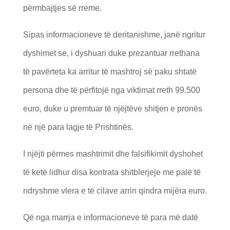
përmbajtjes së rreme.
Sipas informacioneve të deritanishme, janë ngritur
dyshimet se, i dyshuari duke prezantuar rrethana
të pavërteta ka arritur të mashtroj së paku shtatë
persona dhe të përfitojë nga viktimat rreth 99.500
euro, duke u premtuar të njëjtëve shitjen e pronës
në një para lagje të Prishtinës.
I njëjti përmes mashtrimit dhe falsifikimit dyshohet
të ketë lidhur disa kontrata shitblerjeje me palë të
ndryshme vlera e të cilave arrin qindra mijëra euro.
Që nga marrja e informacioneve të para më datë