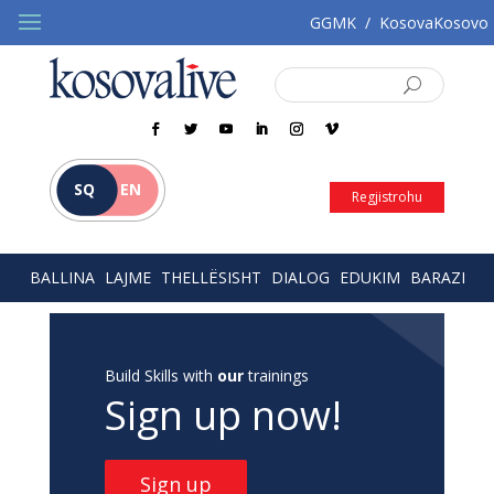
GGMK
/
KosovaKosovo
SQ
EN
Regjistrohu
BALLINA
LAJME
THELLËSISHT
DIALOG
EDUKIM
BARAZI
Build Skills with
our
trainings
Sign up now!
Sign up