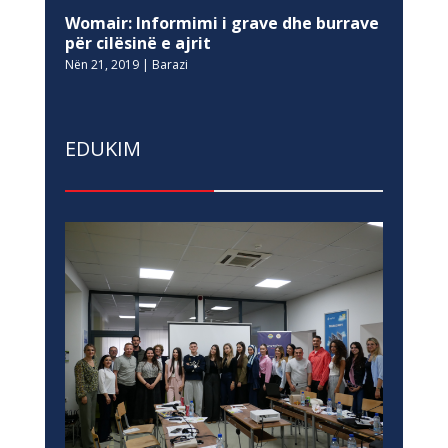
Womair: Informimi i grave dhe burrave
për cilësinë e ajrit
Nën 21, 2019
|
Barazi
EDUKIM