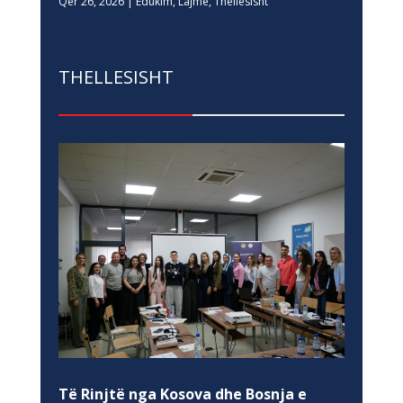
Qer 26, 2026
|
Edukim
,
Lajme
,
Thellesisht
THELLESISHT
Të Rinjtë nga Kosova dhe Bosnja e