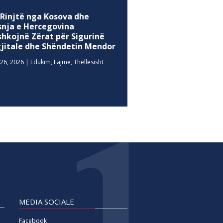
 Rinjtë nga Kosova dhe
snja e Hercegovina
shkojnë Zërat për Sigurinë
gjitale dhe Shëndetin Mendor
26, 2026
|
Edukim
,
Lajme
,
Thellesisht
MEDIA SOCIALE
Facebook