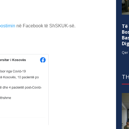
Të
postimin
në Facebook të ShSKUK-së.
Bo
Ba
Di
Qer 
TH