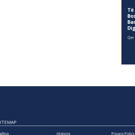
Të
Bo
Ba
Di
Qer 
SITEMAP
allina
Historia
Privacy Policy