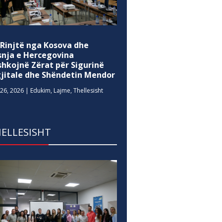
 Rinjtë nga Kosova dhe
snja e Hercegovina
shkojnë Zërat për Sigurinë
gjitale dhe Shëndetin Mendor
26, 2026
|
Edukim
,
Lajme
,
Thellesisht
ELLESISHT