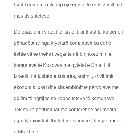
bashkëpunim i cili hap një epokë të re të zhvillimit
mes dy shteteve.
Delegacioni i shtetit të Israelit, gjithashtu ka qenë i
përfaqësuar nga kryetarë komunash ku edhe
është vënë theks i veçantë në binjakëzimin e
komunave të Kosovës me qytetet e Shtetit të
Izraelit, në fushën e kulturës, arsimit, zhvillimit
ekonomik lokal dhe shkëmbimit të përvojave me
qëllim të ngritjes së kapaciteteve të komunave.
Takimi ka përfunduar me konferencë për media
nga dy ministrat, thuhet në komunikatën për media
e MAPL-së.