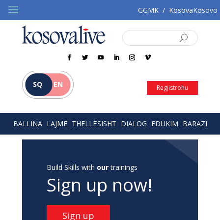
GGMK
/
KosovaKosovo
SQ
EN
Regjistrohu
BALLINA
LAJME
THELLËSISHT
DIALOG
EDUKIM
BARAZI
Build Skills with
our
trainings
Sign up now!
Sign up