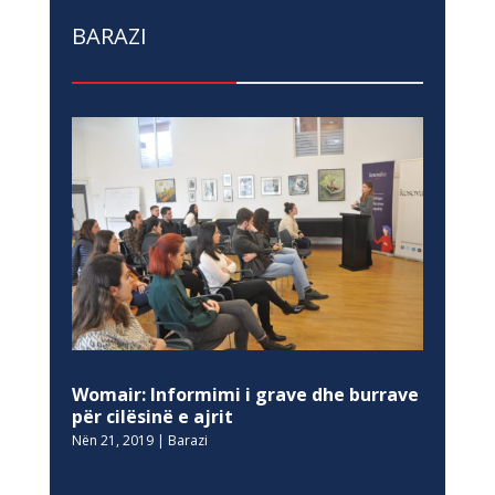
BARAZI
Womair: Informimi i grave dhe burrave
për cilësinë e ajrit
Nën 21, 2019
|
Barazi