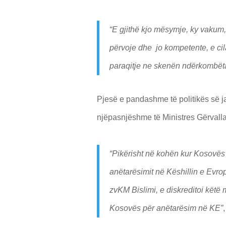
“E gjithë kjo mësymje, ky vakum,
përvoje dhe jo kompetente, e c
paraqitje ne skenën ndërkombët
Pjesë e pandashme të politikës së 
njëpasnjëshme të Ministres Gërvalla
“Pikërisht në kohën kur Kosovës 
anëtarësimit në Këshillin e Evrop
zvKM Bislimi, e diskreditoi këtë m
Kosovës për anëtarësim në KE”