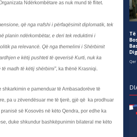
 Organizata Ndërkombëtare as nuk mund të flitet.
ensione, që nga rrafshi i përfaqësimit diplomatik, tek
Të
ë planin ndërkombëtar, e deri tek reduktimi i
Bo
Ba
olitik pa relevancë. Që nga themelimi i Shërbimit
Di
rdhjen e këtij pushteti të qeverisë Kurti, nuk ka
Qer 
ë madh të këtij shërbimi”
, ka thënë Krasniqi.
DI
he shkarkimin e pamenduar të Ambasadorëve të
e, pa u zëvendësuar me të tjerë, gjë që ka prodhuar
 pranisë së Kosovës në këto Qendra, por edhe ka
itëse, duke shkundur bashkëpunimin bilateral me këto