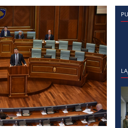
PU
LA