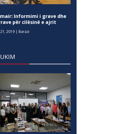
mair: Informimi i grave dhe
rave për cilësinë e ajrit
21, 2019
|
Barazi
DUKIM