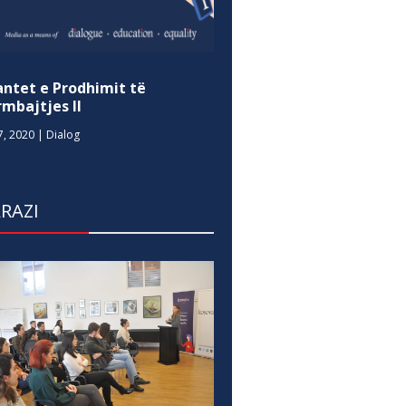
antet e Prodhimit të
mbajtjes II
7, 2020
|
Dialog
RAZI