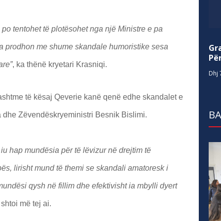
 po tentohet të plotësohet nga një Ministre e pa
Gr
ila prodhon me shume skandale humoristike sesa
Për
are”
, ka thënë kryetari Krasniqi.
Dhj 
jashtme të kësaj Qeverie kanë qenë edhe skandalet e
BA
 dhe Zëvendëskryeministri Besnik Bislimi.
iu hap mundësia për të lëvizur në drejtim të
ës, lirisht mund të themi se skandali amatoresk i
undësi qysh në fillim dhe efektivisht ia mbylli dyert
, shtoi më tej ai.