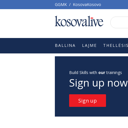
GGMK
/
KosovaKosovo
BALLINA
LAJME
THELLËSI
Build Skills with
our
trainings
Sign up now
Sign up