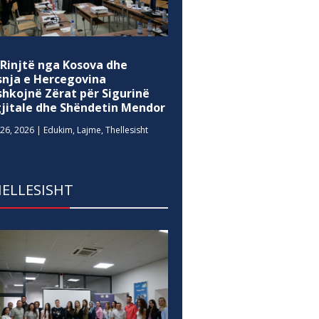
 Rinjtë nga Kosova dhe
snja e Hercegovina
shkojnë Zërat për Sigurinë
gjitale dhe Shëndetin Mendor
26, 2026
|
Edukim
,
Lajme
,
Thellesisht
ELLESISHT