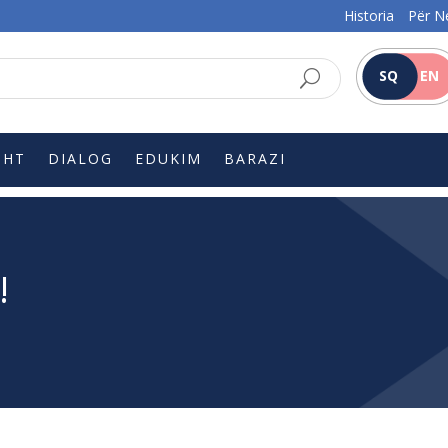
Historia
Për N
SQ
EN
SHT
DIALOG
EDUKIM
BARAZI
!