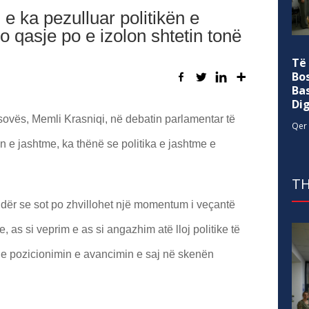
 e ka pezulluar politikën e
o qasje po e izolon shtetin tonë
Të
Bo
Ba
Di
sovës, Memli Krasniqi, në debatin parlamentar të
Qer 
ën e jashtme, ka thënë se politika e jashtme e
TH
ndër se sot po zhvillohet një momentum i veçantë
e, as si veprim e as si angazhim atë lloj politike të
e pozicionimin e avancimin e saj në skenën