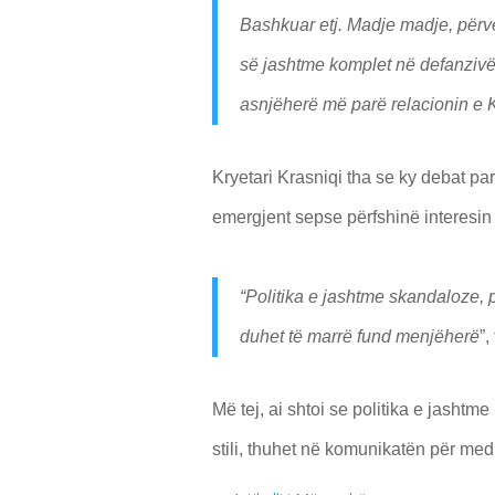
Bashkuar etj. Madje madje, përv
së jashtme komplet në defanzivë, 
asnjëherë më parë relacionin e
Kryetari Krasniqi tha se ky debat 
emergjent sepse përfshinë interesin
“Politika e jashtme skandaloze, p
duhet të marrë fund menjëherë
”,
Më tej, ai shtoi se politika e jashtm
stili, thuhet në komunikatën për me