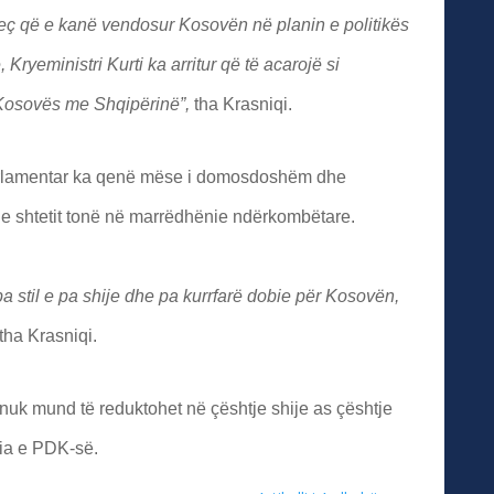
eç që e kanë vendosur Kosovën në planin e politikës
Kryeministri Kurti ka arritur që të acarojë si
 Kosovës me Shqipërinë”,
tha Krasniqi.
parlamentar ka qenë mëse i domosdoshëm dhe
 e shtetit tonë në marrëdhënie ndërkombëtare.
a stil e pa shije dhe pa kurrfarë dobie për Kosovën,
 tha Krasniqi.
e nuk mund të reduktohet në çështje shije as çështje
dia e PDK-së.