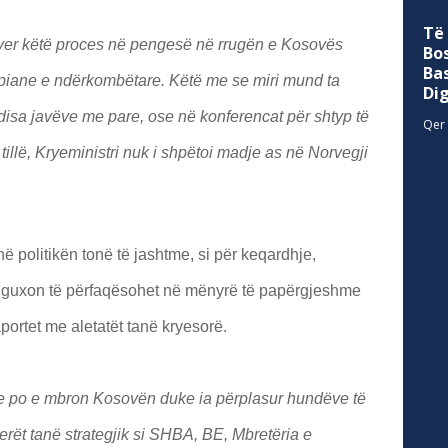
Të
thyer këtë proces në pengesë në rrugën e Kosovës
Bo
Ba
ropiane e ndërkombëtare. Këtë me se miri mund ta
Di
 disa javëve me pare, ose në konferencat për shtyp të
Qer 
 tillë, Kryeministri nuk i shpëtoi madje as në Norvegji
në politikën tonë të jashtme, si për keqardhje,
k guxon të përfaqësohet në mënyrë të papërgjeshme
ortet me aletatët tanë kryesorë.
 se po e mbron Kosovën duke ia përplasur hundëve të
erët tanë strategjik si SHBA, BE, Mbretëria e