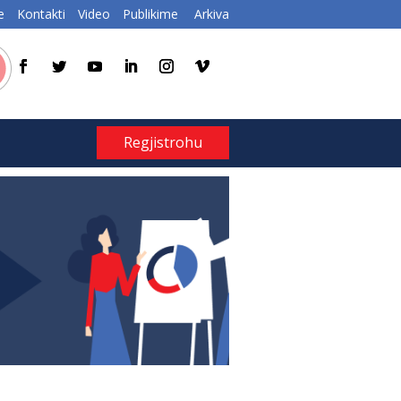
e
Kontakti
Video
Publikime
Arkiva
Regjistrohu