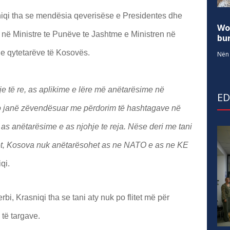
rasniqi tha se mendësia qeverisëse e Presidentes dhe
Wo
 në Ministre te Punëve te Jashtme e Ministren në
bur
 e qytetarëve të Kosovës.
Nën 
je të re, as aplikime e lëre më anëtarësime në
E
 janë zëvendësuar me përdorim të hashtagave në
in as anëtarësime e as njohje te reja. Nëse deri me tani
sot, Kosova nuk anëtarësohet as ne NATO e as ne KE
iqi.
i, Krasniqi tha se tani aty nuk po flitet më për
 të targave.