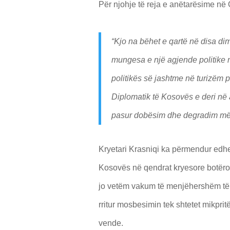
Për njohje të reja e anëtarësime në
“Kjo na bëhet e qartë në disa dim
mungesa e një agjende politike n
politikës së jashtme në turizëm p
Diplomatik të Kosovës e deri në a
pasur dobësim dhe degradim më t
Kryetari Krasniqi ka përmendur ed
Kosovës në qendrat kryesore botëror
jo vetëm vakum të menjëhershëm të
rritur mosbesimin tek shtetet mikpr
vende.