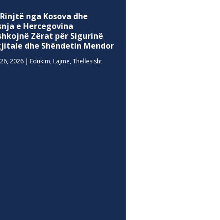
 Rinjtë nga Kosova dhe
snja e Hercegovina
shkojnë Zërat për Sigurinë
gjitale dhe Shëndetin Mendor
26, 2026
|
Edukim
,
Lajme
,
Thellesisht