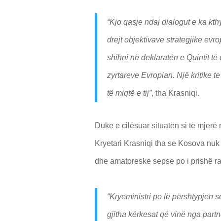
“Kjo qasje ndaj dialogut e ka k
drejt objektivave strategjike ev
shihni në deklaratën e Quintit të
zyrtareve Evropian. Një kritike te
të miqtë e tij”
, tha Krasniqi.
Duke e cilësuar situatën si të mjerë 
Kryetari Krasniqi tha se Kosova nu
dhe amatoreske sepse po i prishë rap
“Kryeministri po lë përshtypjen
gjitha kërkesat që vinë nga partn