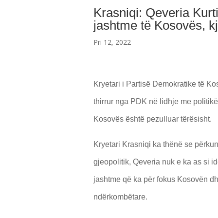
Krasniqi: Qeveria Kurti
jashtme të Kosovës, kj
Pri 12, 2022
Kryetari i Partisë Demokratike të Ko
thirrur nga PDK në lidhje me politik
Kosovës është pezulluar tërësisht.
Kryetari Krasniqi ka thënë se përku
gjeopolitik, Qeveria nuk e ka as si id
jashtme që ka për fokus Kosovën dh
ndërkombëtare.