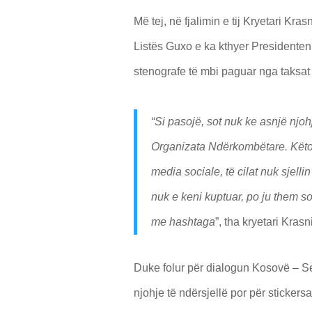
Më tej, në fjalimin e tij Kryetari K
Listës Guxo e ka kthyer Presidenten
stenografe të mbi paguar nga taksat
“Si pasojë, sot nuk ke asnjë njoh
Organizata Ndërkombëtare. Këto
media sociale, të cilat nuk sjell
nuk e keni kuptuar, po ju them 
me hashtaga
”, tha kryetari Krasn
Duke folur për dialogun Kosovë – Serb
njohje të ndërsjellë por për stickersa