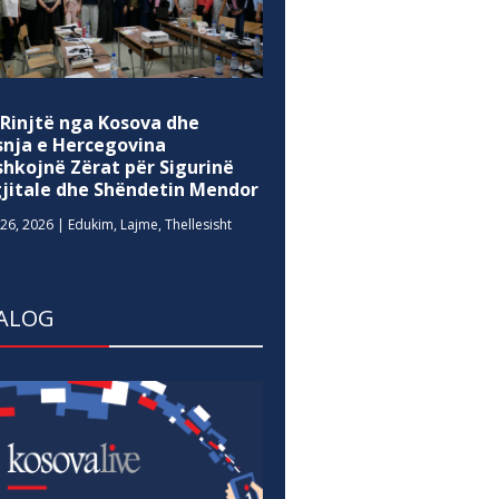
 Rinjtë nga Kosova dhe
snja e Hercegovina
shkojnë Zërat për Sigurinë
gjitale dhe Shëndetin Mendor
26, 2026
|
Edukim
,
Lajme
,
Thellesisht
ALOG