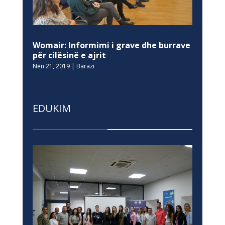
Womair: Informimi i grave dhe burrave
për cilësinë e ajrit
Nën 21, 2019
|
Barazi
EDUKIM