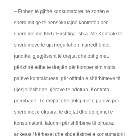
– Ftohen të gjithë konsumatorët në zonën e
shërbimit që të nënshkruajnë kontratën për
shërbime me KRU”Prishtina” sh.a. Me Kontratë të
shërbimeve të ujit rregullohen marrëdhëniet
juridike, gjegjësisht të drejtat dhe obligimet,
përfshirë edhe të drejtën për kompensim midis
palëve kontraktuese, për ofrimin e shërbimeve të
ujësjellësit dhe ujërave të ndotura. Kontrata
përmbanë: Të drejtat dhe obligimet e palëve për
shërbimet e ofruara, të drejtat dhe obligimet e
konsumatorit, faturimi për shërbime të ofruara,
ankesat / kërkesat dhe shqetësimet e konsumatorit