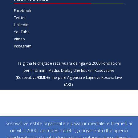
Facebook
Twitter
Linkedin
YouTube
Vimeo
Instagram
Të gjitha të drejtat e rezervuara që nga viti 2000 Fondacioni
për Informim, Media, Dialog dhe Edukim KosovaLive
(KosovaLive/KIMDE), më parë Agjencia e Lajmeve Kosova Live
(AKL).
KosovaLive është organizatë e pavarur mediale, e themeluar
në vitin 2000, që mbështetet nga organizata dhe agjenci
ndërkombëtare të cilat vlerësojnë gazetarinë dhe shtypin e