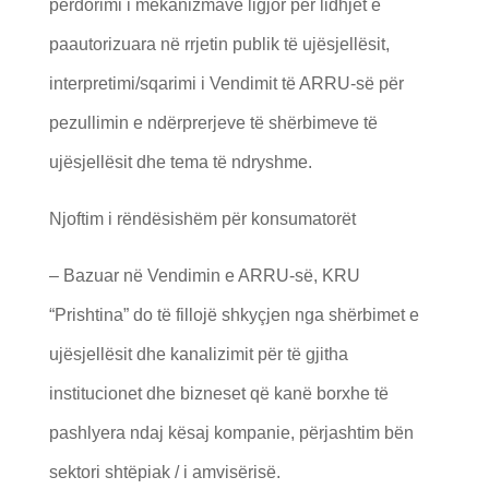
përdorimi i mekanizmave ligjor për lidhjet e
paautorizuara në rrjetin publik të ujësjellësit,
interpretimi/sqarimi i Vendimit të ARRU-së për
pezullimin e ndërprerjeve të shërbimeve të
ujësjellësit dhe tema të ndryshme.
Njoftim i rëndësishëm për konsumatorët
– Bazuar në Vendimin e ARRU-së, KRU
“Prishtina” do të fillojë shkyçjen nga shërbimet e
ujësjellësit dhe kanalizimit për të gjitha
institucionet dhe bizneset që kanë borxhe të
pashlyera ndaj kësaj kompanie, përjashtim bën
sektori shtëpiak / i amvisërisë.