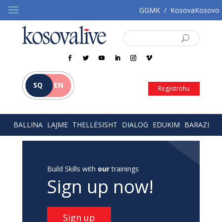
GGMK
/
KosovaKosovo
SQ
EN
Regjistrohu
BALLINA
LAJME
THELLËSISHT
DIALOG
EDUKIM
BARAZI
Build Skills with
our
trainings
Sign up now!
Sign up