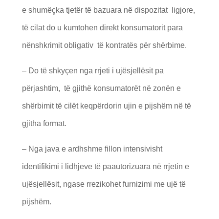
e shumëçka tjetër të bazuara në dispozitat ligjore,
të cilat do u kumtohen direkt konsumatorit para
nënshkrimit obligativ të kontratës për shërbime.
– Do të shkyçen nga rrjeti i ujësjellësit pa
përjashtim, të gjithë konsumatorët në zonën e
shërbimit të cilët keqpërdorin ujin e pijshëm në të
gjitha format.
– Nga java e ardhshme fillon intensivisht
identifikimi i lidhjeve të paautorizuara në rrjetin e
ujësjellësit, ngase rrezikohet furnizimi me ujë të
pijshëm.