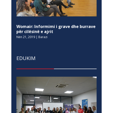
Womair: Informimi i grave dhe burrave
për cilësinë e ajrit
Nën 21, 2019
|
Barazi
EDUKIM