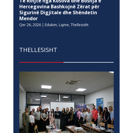
Të Rinjtë nga Kosova dhe Bosnja e
Hercegovina Bashkojnë Zërat për
Sigurinë Digjitale dhe Shëndetin
Mendor
Qer 26, 2026
|
Edukim
,
Lajme
,
Thellesisht
THELLESISHT