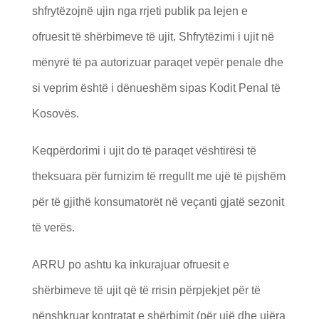
shfrytëzojnë ujin nga rrjeti publik pa lejen e
ofruesit të shërbimeve të ujit. Shfrytëzimi i ujit në
mënyrë të pa autorizuar paraqet vepër penale dhe
si veprim është i dënueshëm sipas Kodit Penal të
Kosovës.
Keqpërdorimi i ujit do të paraqet vështirësi të
theksuara për furnizim të rregullt me ujë të pijshëm
për të gjithë konsumatorët në veçanti gjatë sezonit
të verës.
ARRU po ashtu ka inkurajuar ofruesit e
shërbimeve të ujit që të rrisin përpjekjet për të
nënshkruar kontratat e shërbimit (për ujë dhe ujëra