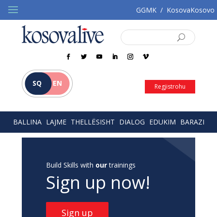
GGMK
/
KosovaKosovo
SQ
EN
Regjistrohu
BALLINA
LAJME
THELLËSISHT
DIALOG
EDUKIM
BARAZI
Build Skills with
our
trainings
Sign up now!
Sign up