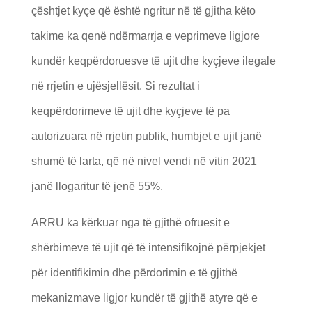
çështjet kyçe që është ngritur në të gjitha këto
takime ka qenë ndërmarrja e veprimeve ligjore
kundër keqpërdoruesve të ujit dhe kyçjeve ilegale
në rrjetin e ujësjellësit. Si rezultat i
keqpërdorimeve të ujit dhe kyçjeve të pa
autorizuara në rrjetin publik, humbjet e ujit janë
shumë të larta, që në nivel vendi në vitin 2021
janë llogaritur të jenë 55%.
ARRU ka kërkuar nga të gjithë ofruesit e
shërbimeve të ujit që të intensifikojnë përpjekjet
për identifikimin dhe përdorimin e të gjithë
mekanizmave ligjor kundër të gjithë atyre që e