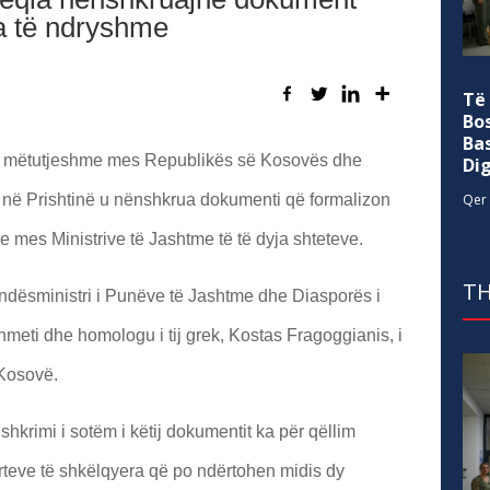
a të ndryshme
Të
Bo
Ba
e të mëtutjeshme mes Republikës së Kosovës dhe
Di
Qer 
 në Prishtinë u nënshkrua dokumenti që formalizon
mes Ministrive të Jashtme të të dyja shteteve.
TH
dësministri i Punëve të Jashtme dhe Diasporës i
eti dhe homologu i tij grek, Kostas Fragoggianis, i
 Kosovë.
hkrimi i sotëm i këtij dokumentit ka për qëllim
orteve të shkëlqyera që po ndërtohen midis dy