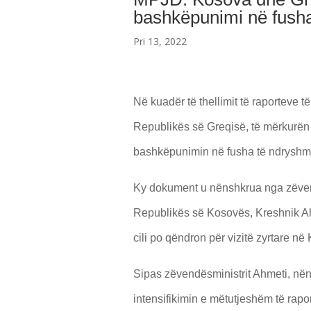
bashkëpunimi në fush
Pri 13, 2022
Në kuadër të thellimit të raportev
Republikës së Greqisë, të mërkurën
bashkëpunimin në fusha të ndryshme 
Ky dokument u nënshkrua nga zëven
Republikës së Kosovës, Kreshnik Ahm
cili po qëndron për vizitë zyrtare në
Sipas zëvendësministrit Ahmeti, nëns
intensifikimin e mëtutjeshëm të rap