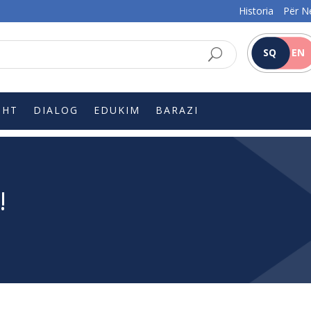
Historia
Për N
SQ
EN
SHT
DIALOG
EDUKIM
BARAZI
!