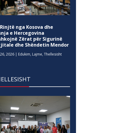
 Rinjtë nga Kosova dhe
snja e Hercegovina
shkojnë Zërat për Sigurinë
gjitale dhe Shëndetin Mendor
26, 2026
|
Edukim
,
Lajme
,
Thellesisht
ELLESISHT