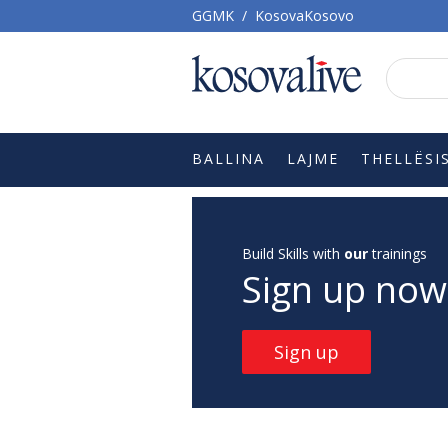
GGMK
/
KosovaKosovo
BALLINA
LAJME
THELLËSI
Build Skills with
our
trainings
Sign up now
Sign up