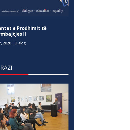
antet e Prodhimit të
mbajtjes II
7, 2020
|
Dialog
RAZI