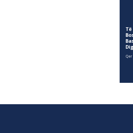
Të
Bo
Ba
Di
Qer 
SITEMAP
allina
Historia
Privacy Policy