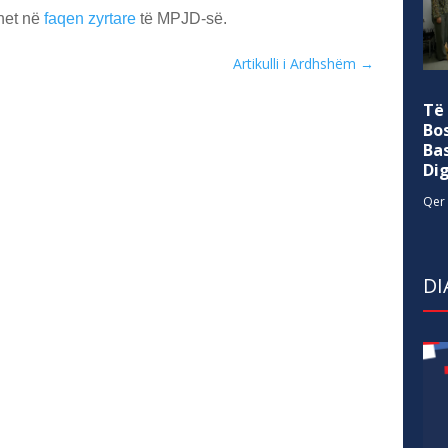
het në
faqen zyrtare
të MPJD-së.
Artikulli i Ardhshëm
→
Të
Bo
Ba
Di
Qer 
DI