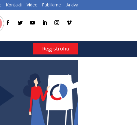
e
Kontakti
Video
Publikime
Arkiva
Regjistrohu