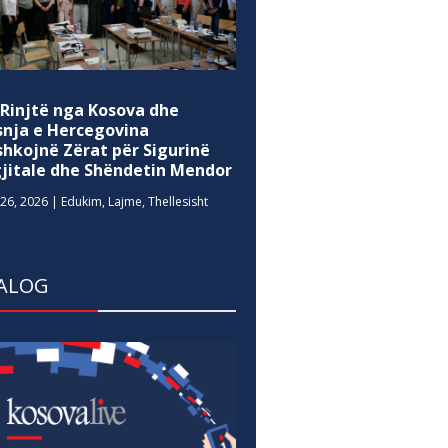
 Rinjtë nga Kosova dhe
snja e Hercegovina
shkojnë Zërat për Sigurinë
gjitale dhe Shëndetin Mendor
26, 2026
|
Edukim
,
Lajme
,
Thellesisht
ALOG