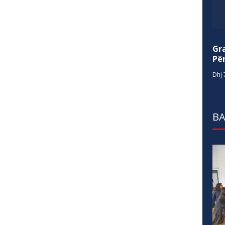
Gr
Për
Dhj 
BA