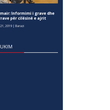
mair: Informimi i grave dhe
rave për cilësinë e ajrit
21, 2019
|
Barazi
DUKIM