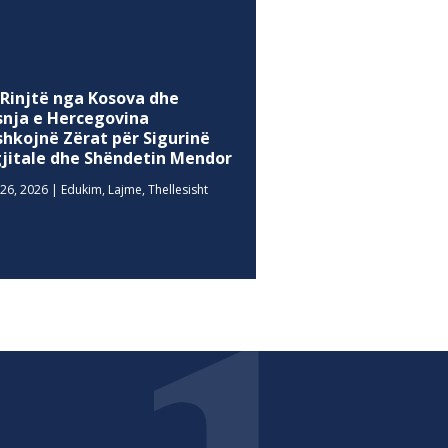
 Rinjtë nga Kosova dhe
snja e Hercegovina
shkojnë Zërat për Sigurinë
gjitale dhe Shëndetin Mendor
26, 2026
|
Edukim
,
Lajme
,
Thellesisht
MEDIA SOCIALE
Facebook