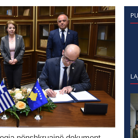
PU
LA
eqia nënshkruajnë dokument