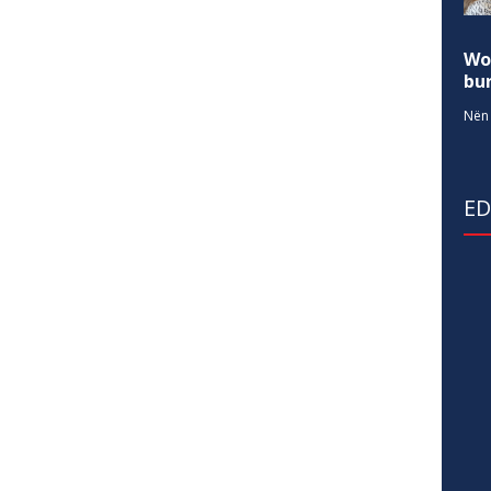
Wo
bur
Nën 
E