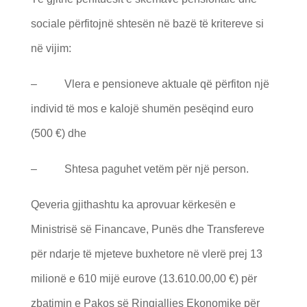
sociale përfitojnë shtesën në bazë të kritereve si
në vijim:
– Vlera e pensioneve aktuale që përfiton një
individ të mos e kalojë shumën pesëqind euro
(500 €) dhe
– Shtesa paguhet vetëm për një person.
Qeveria gjithashtu ka aprovuar kërkesën e
Ministrisë së Financave, Punës dhe Transfereve
për ndarje të mjeteve buxhetore në vlerë prej 13
milionë e 610 mijë eurove (13.610.00,00 €) për
zbatimin e Pakos së Ringjalljes Ekonomike për