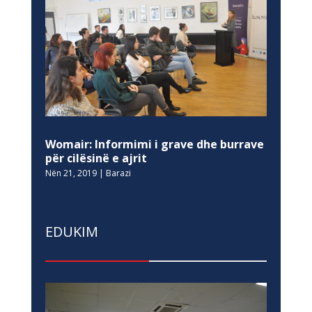
Womair: Informimi i grave dhe burrave
për cilësinë e ajrit
Nën 21, 2019
|
Barazi
EDUKIM