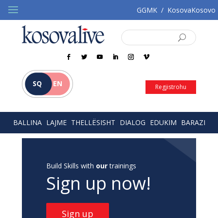
GGMK
/
KosovaKosovo
SQ
EN
Regjistrohu
BALLINA
LAJME
THELLËSISHT
DIALOG
EDUKIM
BARAZI
Build Skills with
our
trainings
Sign up now!
Sign up