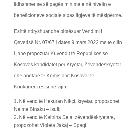
lidhshmërisë së pagës minimale në nivelin e
beneficioneve sociale sipas ligjeve të mësipërme.
Është ndryshuar dhe plotësuar Vendimi i
Qeverisë Nr. 07/67 i datës 9 mars 2022 me të cilin
i janë propozuar Kuvendit të Republikës së
Kosovës kandidatët për Kryetar, Zëvendëskryetar
dhe anëtarë të Komisionit Kosovar të
Konkurrencës si në vijim:
Në vend të Hekuran Nikçi, kryetar, propozohet
Neime Binaku – Isufi;
Në vend të Kaltrina Sela, zëvendëskryetare,
propozohet Violeta Jakaj – Spaqi.