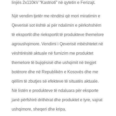
linjës 2x110kV “Kastrioti” në qytetin e Ferizajt.
Një vendim tjetër me rëndësi që mori miratimin e
Qeverisë sot është ai për ndalimin e përkohshëm
të eksportit dhe rieksportit të produkteve themelore
agroushqimore. Vendimi i Qeverisë mbështetet në
vështirësitë aktuale në furnizim me produktet
themelore të bujqësisë dhe ushqimit në tregjet
botërore dhe në Republikën e Kosovës dhe me
qëllim të zbutjes së efekteve të situatës aktuale.
Në listën e produkteve të ndaluara për eksporte
janë përfshirë drithërat dhe produktet e tyre, vajrat
ushqimore, sheqeri dhe kripa.