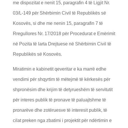
me dispozitat e nenit 15, paragrafin 4 të Ligjit Nr.
03/L-149 për Shërbimin Civil të Republikës së
Kosovës, si dhe me nenin 15, paragrafin 7 të
Rregullores Nr. 17/2018 për Procedurat e Emërimit
në Pozita të larta Drejtuese në Shërbimin Civil të
Republikës së Kosovës.
Miratimin e kabinetit qeveritar e ka marrë edhe
vendimi për shqyrtim të mëtejmë të kërkesës për
shpronësim dhe krijim të detyrueshëm të servitutit
për interes publik të pronave të paluajtshme të
pronarëve dhe zotëruesve të interesit publik, të
cilat preken nga zbatimi i projektit për ndërtimin e