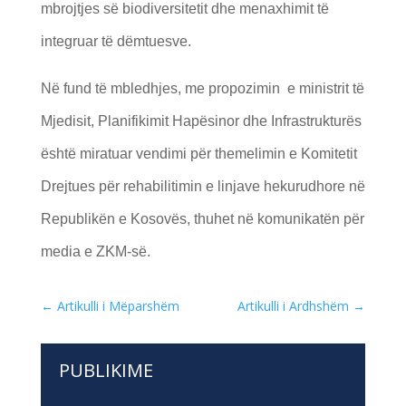
mbrojtjes së biodiversitetit dhe menaxhimit të
integruar të dëmtuesve.
Në fund të mbledhjes, me propozimin e ministrit të
Mjedisit, Planifikimit Hapësinor dhe Infrastrukturës
është miratuar vendimi për themelimin e Komitetit
Drejtues për rehabilitimin e linjave hekurudhore në
Republikën e Kosovës, thuhet në komunikatën për
media e ZKM-së.
←
Artikulli i Mëparshëm
Artikulli i Ardhshëm
→
PUBLIKIME