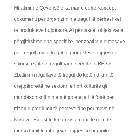
Miratimin e Qeverisë e ka marrë edhe Koncept
dokumenti për organizimin e tregut të përbashkët
të produkteve bujqësore. Ai përcakton objektivat e
përgjithshme dhe specifike, për zbatimin e masave
për rregullimin e tregut të produkteve bujqësore
sikurse është e rregulluar në vendet e BE-së.
Zbatimi i rregullave të tregut do ketë ndikim të
drejtpërdrejtë në sektorin e hortikulturës që
mundëson krijimin e një potenciali të fortë për
rritjen e prodhimit të pemëve dhe perimeve në
Kosovë. Po ashtu krijon sistem më të mirë të
menaxhimit të mbetjeve, bujqësisë organike,