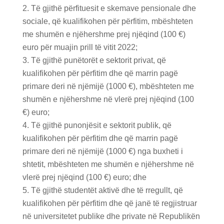
Të gjithë përfituesit e skemave pensionale dhe
sociale, që kualifikohen për përfitim, mbështeten
me shumën e njëhershme prej njëqind (100 €)
euro për muajin prill të vitit 2022;
Të gjithë punëtorët e sektorit privat, që
kualifikohen për përfitim dhe që marrin pagë
primare deri në njëmijë (1000 €), mbështeten me
shumën e njëhershme në vlerë prej njëqind (100
€) euro;
Të gjithë punonjësit e sektorit publik, që
kualifikohen për përfitim dhe që marrin pagë
primare deri në njëmijë (1000 €) nga buxheti i
shtetit, mbështeten me shumën e njëhershme në
vlerë prej njëqind (100 €) euro; dhe
Të gjithë studentët aktivë dhe të rregullt, që
kualifikohen për përfitim dhe që janë të regjistruar
në universitetet publike dhe private në Republikën