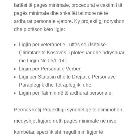
lartësi të pagës minimale, procedurat e caktimit të
pagës minimale dhe shkallët tatimore në të
ardhurat personale vjetore. Ky projektligj ndryshon
dhe plotëson këto ligje:
Ligjin për veteranët e Luftës së Ushtrisë
Çlirimtare të Kosovës, i plotësuar dhe ndryshuar
me Ligjin Nr. 05/L-141;
Ligjin për Personat e Verbër;
Ligji për Statusin dhe të Drejtat e Personave
Paraplegjik dhe Tetraplegjik; dhe
Ligjin për Tatimin në të ardhurat personale.
Përmes këtij Projektligji synohet që të eliminohen
mëdyshjet ligjore rreth pagës minimale në nivel
kombëtar, specifikisht rregullimin ligjor të