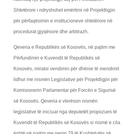
Shtetërore i ndryshohet emërtimi në Projektligjin
për përfaqësimin e institucioneve shtetërore në
procedurat gjyqësore dhe arbitrazh.
Qeveria e Republikës së Kosovës, në pajtim me
Përfundimin e Kuvendit të Republikës së
Kosovës, miratoi vendimin për dhënie të mendimit
lidhur me nismën Legjislative për Projektligjin për
Komisionerin Parlamentar për Forcën e Sigurisë
së Kosovës. Qeveria e vlerëson nismën
legjislative të iniciuar nga deputetët propozues të
Kuvendit të Republikës së Kosovës si nismë e cila
është në pajtim me nenin 79 të Kushtetutës së