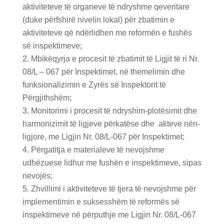
aktiviteteve të organeve të ndryshme qeveritare
(duke përfshirë nivelin lokal) për zbatimin e
aktiviteteve që ndërlidhen me reformën e fushës
së inspektimeve;
Mbikëqyrja e procesit të zbatimit të Ligjit të ri Nr.
08/L – 067 për Inspektimet, në themelimin dhe
funksionalizimin e Zyrës së Inspektorit të
Përgjithshëm;
Monitorimi i procesit të ndryshim-plotësimit dhe
harmonizimit të ligjeve përkatëse dhe akteve nën-
ligjore, me Ligjin Nr. 08/L-067 për Inspektimet;
Përgatitja e materialeve të nevojshme
udhëzuese lidhur me fushën e inspektimeve, sipas
nevojës;
Zhvillimi i aktiviteteve të tjera të nevojshme për
implementimin e suksesshëm të reformës së
inspektimeve në përputhje me Ligjin Nr. 08/L-067