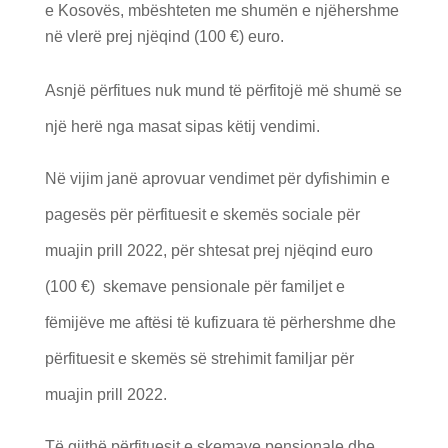
e Kosovës, mbështeten me shumën e njëhershme
në vlerë prej njëqind (100 €) euro.
Asnjë përfitues nuk mund të përfitojë më shumë se
një herë nga masat sipas këtij vendimi.
Në vijim janë aprovuar vendimet për dyfishimin e
pagesës për përfituesit e skemës sociale për
muajin prill 2022, për shtesat prej njëqind euro
(100 €) skemave pensionale për familjet e
fëmijëve me aftësi të kufizuara të përhershme dhe
përfituesit e skemës së strehimit familjar për
muajin prill 2022.
Të gjithë përfituesit e skemave pensionale dhe