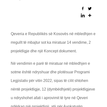
Qeveria e Republikës së Kosovës në mbledhjen e
rregullt të mbajtur sot ka miratuar 14 vendime, 2
projektligje dhe një Koncept dokument.
Në vendimin e parë të miratuar në mbledhjen e
sotme është ndryshuar dhe plotësuar Programi
Legjislativ për vitin 2022, sipas të cilit shtohen
nëntë projektligje, 12 (dymbëdhjetë) projektligjeve
u ndryshohet afati i aprovimit të tyre në Qeveri
ndërkaq një projektligji, atij për Avokaturën