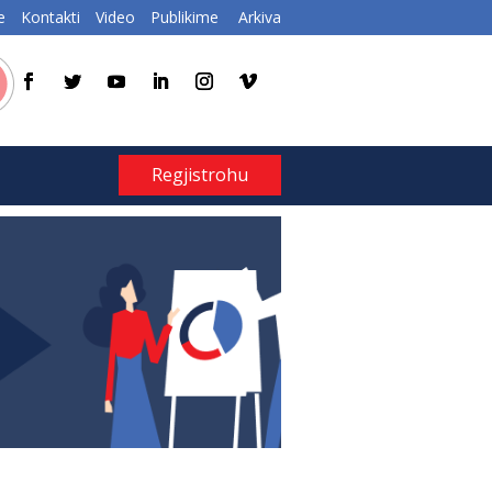
e
Kontakti
Video
Publikime
Arkiva
Regjistrohu