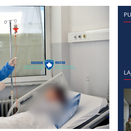
PU
LA