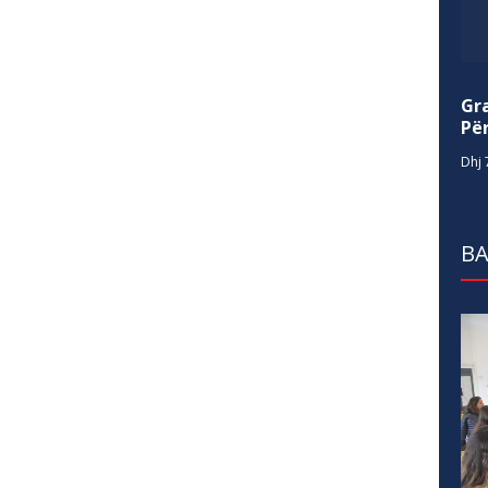
Gr
Për
Dhj 
BA