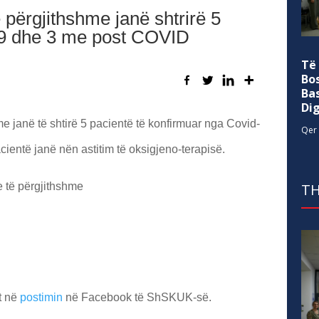
përgjithshme janë shtrirë 5
9 dhe 3 me post COVID
Të
Bo
Ba
Di
me janë të shtirë 5 pacientë të konfirmuar nga Covid-
Qer 
cientë janë nën astitim të oksigjeno-terapisë.
e të përgjithshme
TH
et në
postimin
në Facebook të ShSKUK-së.