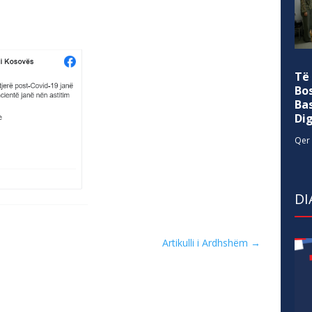
Të
Bo
Ba
Di
Qer 
DI
Artikulli i Ardhshëm
→