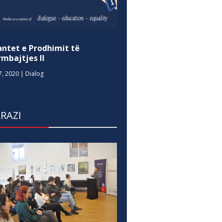
antet e Prodhimit të
mbajtjes II
7, 2020
|
Dialog
RAZI