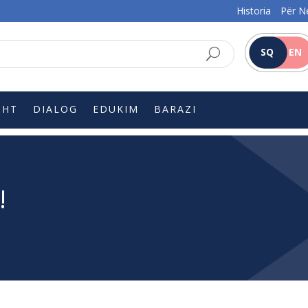
Historia
Për N
SQ
EN
SHT
DIALOG
EDUKIM
BARAZI
!