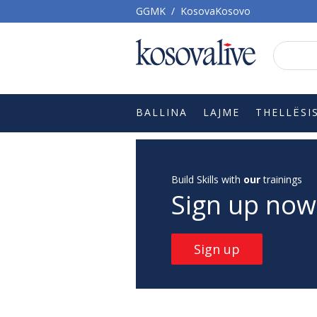
GGMK
/
KosovaKosovo
BALLINA
LAJME
THELLËSI
Build Skills with
our
trainings
Sign up now
Sign up