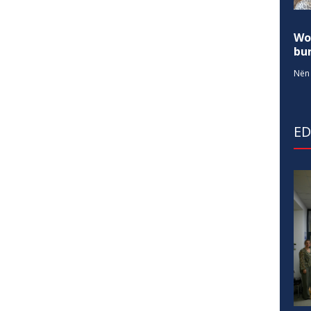
Wo
bur
Nën 
E