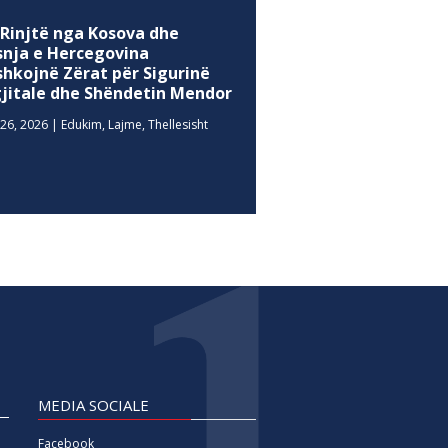
 Rinjtë nga Kosova dhe
snja e Hercegovina
shkojnë Zërat për Sigurinë
gjitale dhe Shëndetin Mendor
26, 2026
|
Edukim
,
Lajme
,
Thellesisht
MEDIA SOCIALE
Facebook