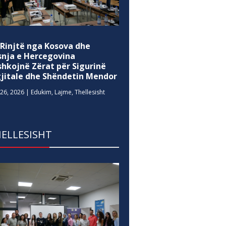
 Rinjtë nga Kosova dhe
snja e Hercegovina
shkojnë Zërat për Sigurinë
gjitale dhe Shëndetin Mendor
26, 2026
|
Edukim
,
Lajme
,
Thellesisht
ELLESISHT