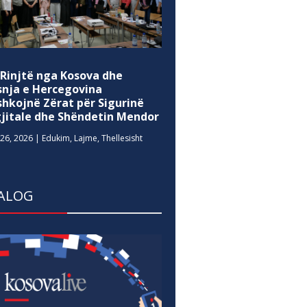
 Rinjtë nga Kosova dhe
snja e Hercegovina
shkojnë Zërat për Sigurinë
gjitale dhe Shëndetin Mendor
26, 2026
|
Edukim
,
Lajme
,
Thellesisht
ALOG