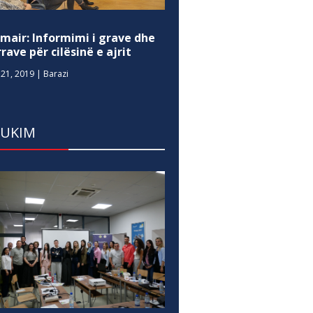
mair: Informimi i grave dhe
rave për cilësinë e ajrit
21, 2019
|
Barazi
DUKIM