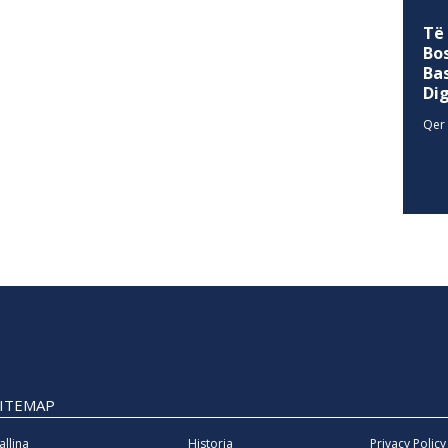
Të
Bo
Ba
Di
Qer 
SITEMAP
allina
Historia
Privacy Policy