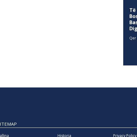
Të
Bo
Ba
Di
Qer 
SITEMAP
allina
Historia
Privacy Policy