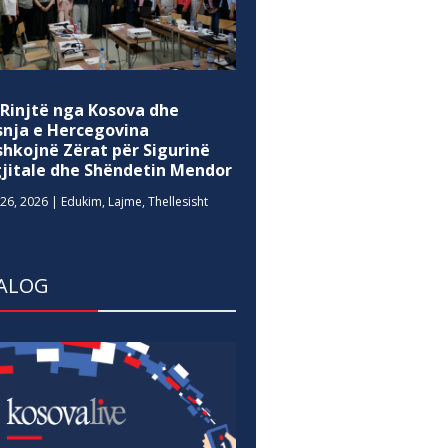
 Rinjtë nga Kosova dhe
snja e Hercegovina
shkojnë Zërat për Sigurinë
gjitale dhe Shëndetin Mendor
26, 2026
|
Edukim
,
Lajme
,
Thellesisht
ALOG