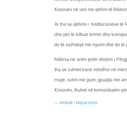
Kosovës në veri me qëllim të frikësim
Ai tha se qëllimi i Institucioneve t
dhe për të luftuar krimin dhe korrup
do të vazhdojë me ngulm dhe do të j
Ndërsa në anën tjetër drejtori i Pë
tha se sulmet kanë ndodhur në mënyr
rrugë, sulmi me gurë, gjuajtja me ar
Kosovës, thuhet në komunikatën pë
←
Artikulli i Mëparshëm