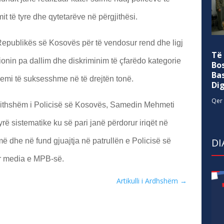
it të tyre dhe qytetarëve në përgjithësi.
ë Republikës së Kosovës për të vendosur rend dhe ligj
Të
sionin pa dallim dhe diskriminim të çfarëdo kategorie
Bo
Ba
emi të suksesshme në të drejtën tonë.
Di
Qer 
rgjithshëm i Policisë së Kosovës, Samedin Mehmeti
ë sistematike ku së pari janë përdorur iriqët në
DI
më dhe në fund gjuajtja në patrullën e Policisë së
r media e MPB-së.
Artikulli i Ardhshëm
→