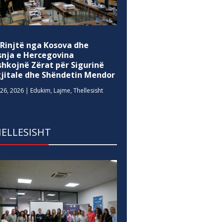
 Rinjtë nga Kosova dhe
snja e Hercegovina
shkojnë Zërat për Sigurinë
gjitale dhe Shëndetin Mendor
26, 2026
|
Edukim
,
Lajme
,
Thellesisht
ELLESISHT