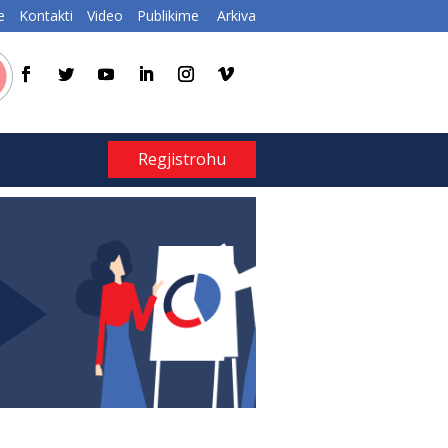
e
Kontakti
Video
Publikime
Arkiva
Regjistrohu