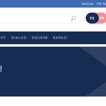
Historia
Për N
SQ
EN
SHT
DIALOG
EDUKIM
BARAZI
!