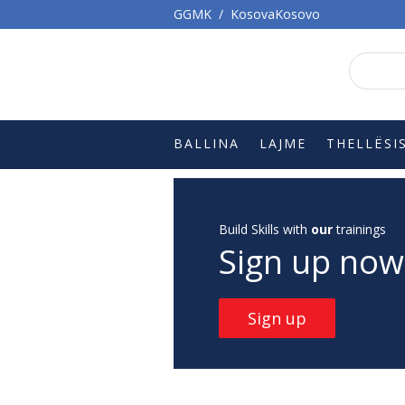
GGMK
/
KosovaKosovo
BALLINA
LAJME
THELLËSI
Build Skills with
our
trainings
Sign up now
Sign up