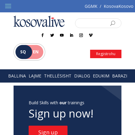
GGMK
/
KosovaKosovo
SQ
EN
Regjistrohu
BALLINA
LAJME
THELLËSISHT
DIALOG
EDUKIM
BARAZI
Build Skills with
our
trainings
Sign up now!
Sign up