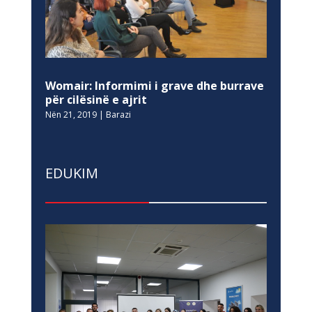
Womair: Informimi i grave dhe burrave
për cilësinë e ajrit
Nën 21, 2019
|
Barazi
EDUKIM