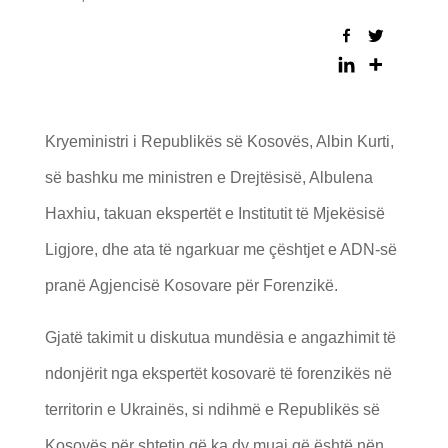
Kryeministri i Republikës së Kosovës, Albin Kurti,
së bashku me ministren e Drejtësisë, Albulena
Haxhiu, takuan ekspertët e Institutit të Mjekësisë
Ligjore, dhe ata të ngarkuar me çështjet e ADN-së
pranë Agjencisë Kosovare për Forenzikë.
Gjatë takimit u diskutua mundësia e angazhimit të
ndonjërit nga ekspertët kosovarë të forenzikës në
territorin e Ukrainës, si ndihmë e Republikës së
Kosovës për shtetin që ka dy muaj që është nën