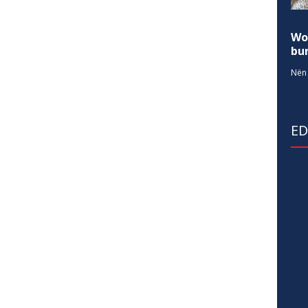
Wo
bur
Nën 
E