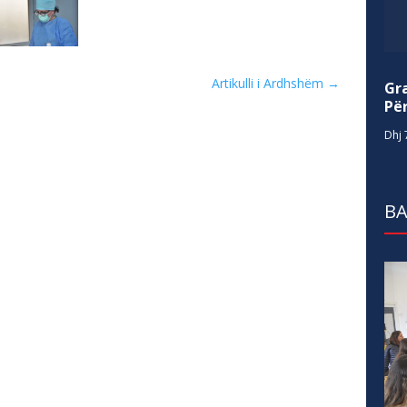
Artikulli i Ardhshëm
→
Gr
Për
Dhj 
BA