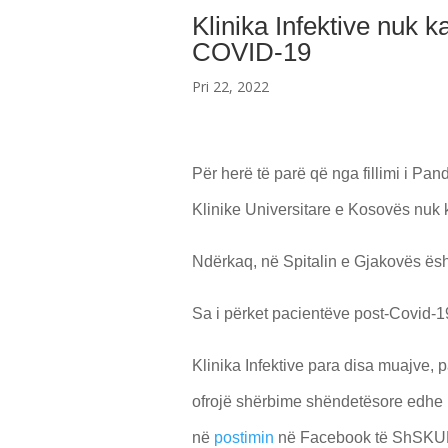
Klinika Infektive nuk 
COVID-19
Pri 22, 2022
Për herë të parë që nga fillimi i Pa
Klinike Universitare e Kosovës nuk k
Ndërkaq, në Spitalin e Gjakovës ësht
Sa i përket pacientëve post-Covid-19, K
Klinika Infektive para disa muajve, p
ofrojë shërbime shëndetësore edhe p
në
postimin
në Facebook të ShSKU