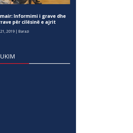
mair: Informimi i grave dhe
rave për cilësinë e ajrit
21, 2019
|
Barazi
DUKIM