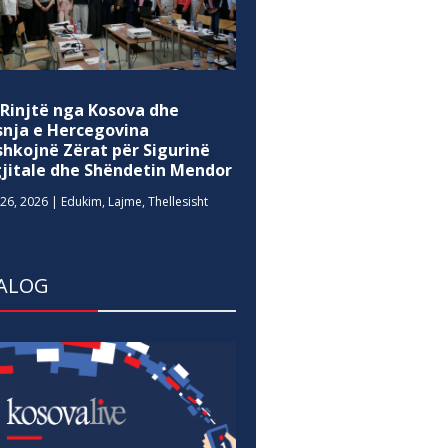
 Rinjtë nga Kosova dhe
snja e Hercegovina
shkojnë Zërat për Sigurinë
gjitale dhe Shëndetin Mendor
26, 2026
|
Edukim
,
Lajme
,
Thellesisht
ALOG