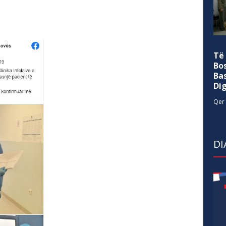
Të
Bo
Ba
Di
Qer 
DI