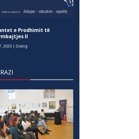
antet e Prodhimit të
mbajtjes II
7, 2020
|
Dialog
RAZI