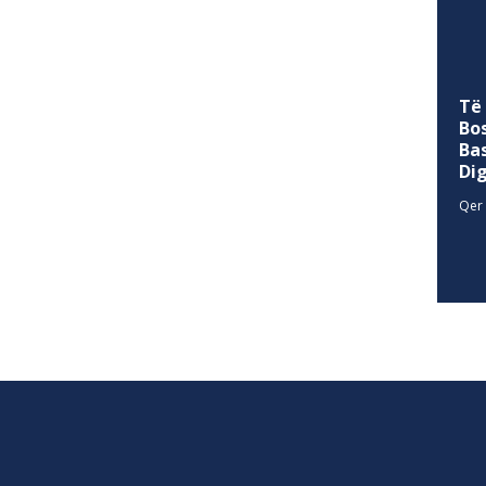
Të
Bo
Ba
Di
Qer 