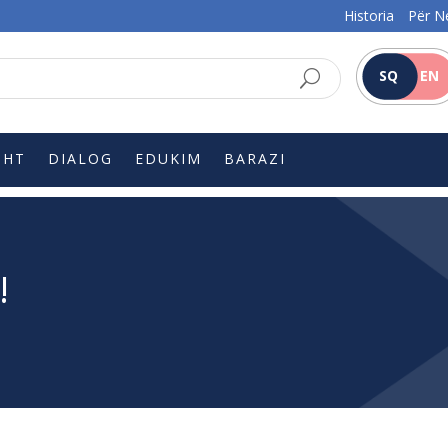
Historia
Për N
SQ
EN
SHT
DIALOG
EDUKIM
BARAZI
!