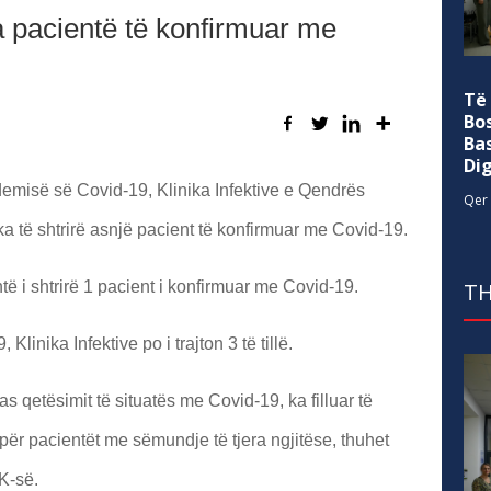
ka pacientë të konfirmuar me
Të
Bo
Ba
Di
ndemisë së Covid-19, Klinika Infektive e Qendrës
Qer 
a të shtrirë asnjë pacient të konfirmuar me Covid-19.
ë i shtrirë 1 pacient i konfirmuar me Covid-19.
TH
linika Infektive po i trajton 3 të tillë.
as qetësimit të situatës me Covid-19, ka filluar të
ër pacientët me sëmundje të tjera ngjitëse, thuhet
K-së.