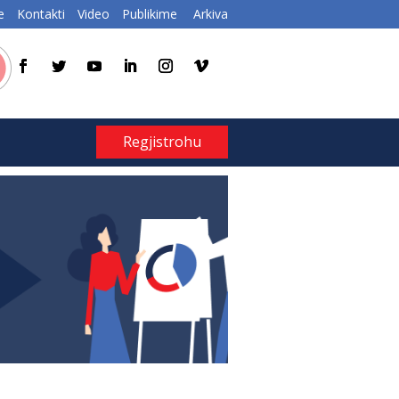
e
Kontakti
Video
Publikime
Arkiva
Regjistrohu