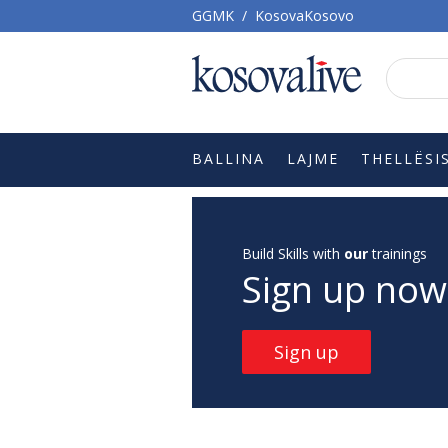
GGMK
/
KosovaKosovo
BALLINA
LAJME
THELLËSI
Build Skills with
our
trainings
Sign up now
Sign up