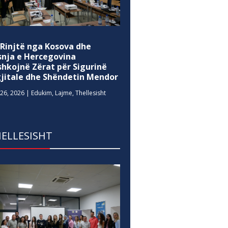
 Rinjtë nga Kosova dhe
snja e Hercegovina
shkojnë Zërat për Sigurinë
gjitale dhe Shëndetin Mendor
26, 2026
|
Edukim
,
Lajme
,
Thellesisht
ELLESISHT