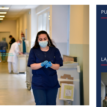
PU
LA