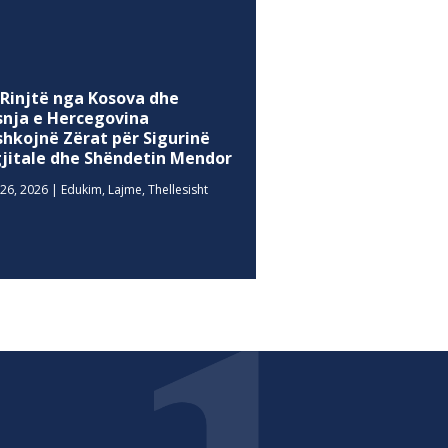
 Rinjtë nga Kosova dhe
snja e Hercegovina
shkojnë Zërat për Sigurinë
gjitale dhe Shëndetin Mendor
26, 2026
|
Edukim
,
Lajme
,
Thellesisht