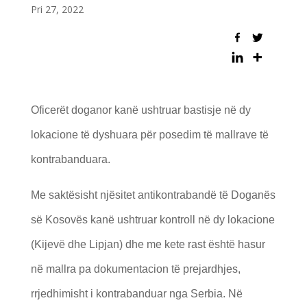
Pri 27, 2022
Oficerët doganor kanë ushtruar bastisje në dy
lokacione të dyshuara për posedim të mallrave të
kontrabanduara.
Me saktësisht njësitet antikontrabandë të Doganës
së Kosovës kanë ushtruar kontroll në dy lokacione
(Kijevë dhe Lipjan) dhe me kete rast është hasur
në mallra pa dokumentacion të prejardhjes,
rrjedhimisht i kontrabanduar nga Serbia. Në