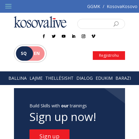
GGMK
/
KosovaKosovo
SQ
EN
Regjistrohu
BALLINA
LAJME
THELLËSISHT
DIALOG
EDUKIM
BARAZI
Build Skills with
our
trainings
Sign up now!
Sign up