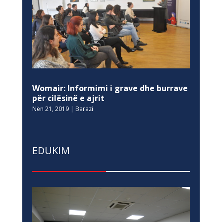
Womair: Informimi i grave dhe burrave
për cilësinë e ajrit
Nën 21, 2019
|
Barazi
EDUKIM