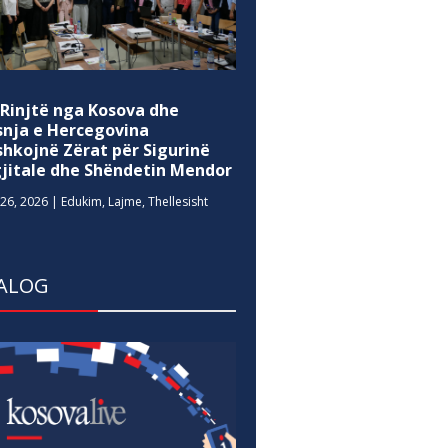
 Rinjtë nga Kosova dhe
snja e Hercegovina
shkojnë Zërat për Sigurinë
gjitale dhe Shëndetin Mendor
26, 2026
|
Edukim
,
Lajme
,
Thellesisht
ALOG