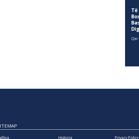
Të
Bo
Ba
Di
Qer 
SITEMAP
allina
Historia
Privacy Policy