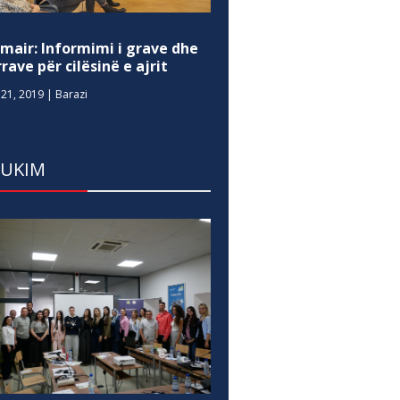
mair: Informimi i grave dhe
rave për cilësinë e ajrit
21, 2019
|
Barazi
DUKIM