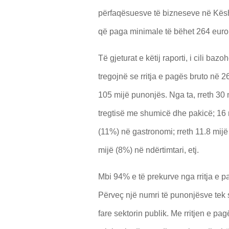
përfaqësuesve të bizneseve në Kësh
që paga minimale të bëhet 264 euro 
Të gjeturat e këtij raporti, i cili ba
tregojnë se rritja e pagës bruto në 2
105 mijë punonjës. Nga ta, rreth 30
tregtisë me shumicë dhe pakicë; 16 
(11%) në gastronomi; rreth 11.8 mijë 
mijë (8%) në ndërtimtari, etj.
Mbi 94% e të prekurve nga rritja e p
Përveç një numri të punonjësve tek se
fare sektorin publik. Me rritjen e p