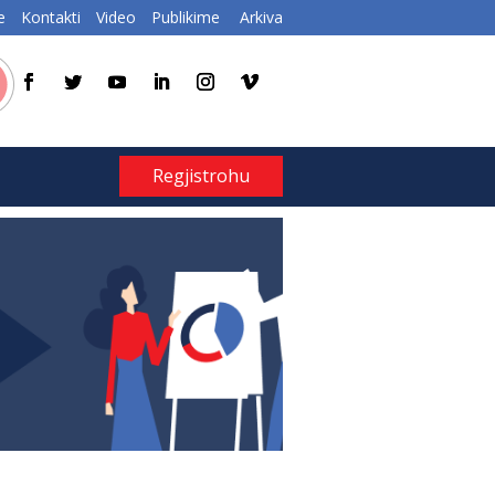
e
Kontakti
Video
Publikime
Arkiva
Regjistrohu