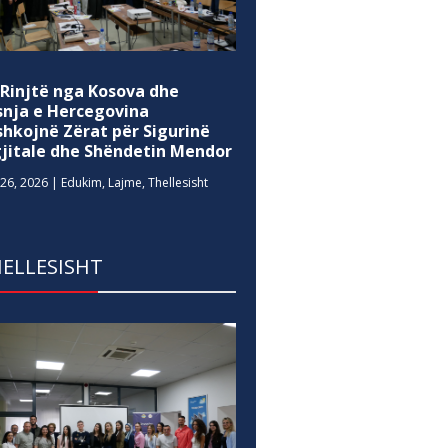
 Rinjtë nga Kosova dhe
snja e Hercegovina
shkojnë Zërat për Sigurinë
gjitale dhe Shëndetin Mendor
26, 2026
|
Edukim
,
Lajme
,
Thellesisht
ELLESISHT