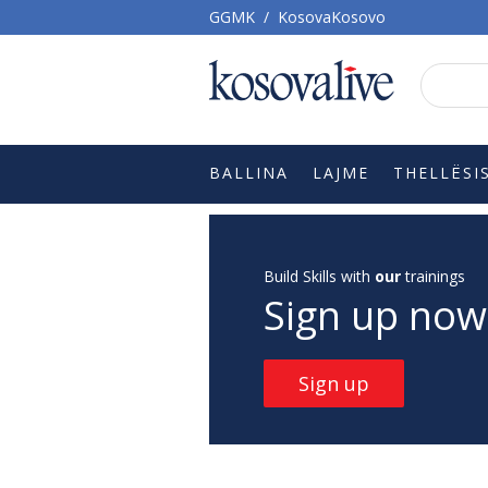
GGMK
/
KosovaKosovo
BALLINA
LAJME
THELLËSI
Build Skills with
our
trainings
Sign up now
Sign up