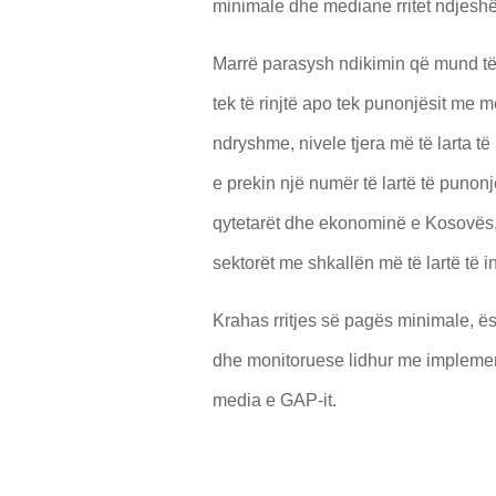
minimale dhe mediane rritet ndjes
Marrë parasysh ndikimin që mund të
tek të rinjtë apo tek punonjësit me m
ndryshme, nivele tjera më të larta t
e prekin një numër të lartë të puno
qytetarët dhe ekonominë e Kosovës,
sektorët me shkallën më të lartë të in
Krahas rritjes së pagës minimale, ës
dhe monitoruese lidhur me implemen
media e GAP-it.