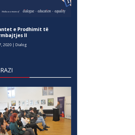
antet e Prodhimit të
mbajtjes II
7, 2020
|
Dialog
RAZI