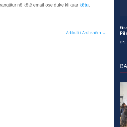
kangjitur në këtë email ose duke klikuar
këtu
.
Gr
Artikulli i Ardhshëm
→
Për
Dhj 
BA