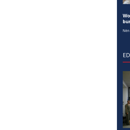
Wo
bur
Nën 
E