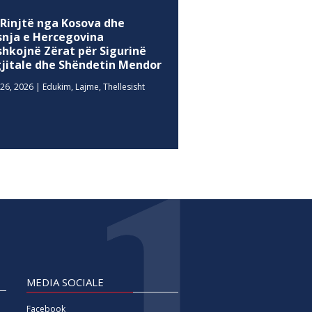
 Rinjtë nga Kosova dhe
snja e Hercegovina
shkojnë Zërat për Sigurinë
gjitale dhe Shëndetin Mendor
26, 2026
|
Edukim
,
Lajme
,
Thellesisht
MEDIA SOCIALE
Facebook