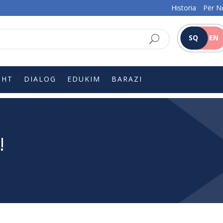
Historia
Për N
SQ
EN
SHT
DIALOG
EDUKIM
BARAZI
!