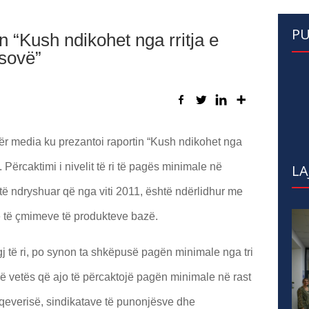
PU
 “Kush ndikohet nga rritja e
sovë”
për media ku prezantoi raportin “Kush ndikohet nga
Përcaktimi i nivelit të ri të pagës minimale në
LA
të ndryshuar që nga viti 2011, është ndërlidhur me
e të çmimeve të produkteve bazë.
j të ri, po synon ta shkëpusë pagën minimale nga tri
gë vetës që ajo të përcaktojë pagën minimale në rast
qeverisë, sindikatave të punonjësve dhe