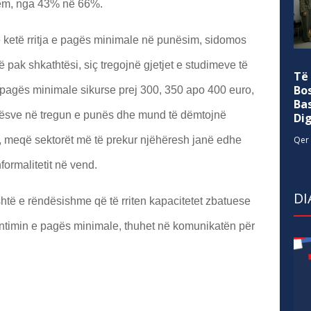
hëm, nga 43% në 66%.
 ketë rritja e pagës minimale në punësim, sidomos
ë pak shkathtësi, siç tregojnë gjetjet e studimeve të
Të
Bo
ë pagës minimale sikurse prej 300, 350 apo 400 euro,
Ba
njësve në tregun e punës dhe mund të dëmtojnë
Di
 meqë sektorët më të prekur njëhëresh janë edhe
Qer 
formalitetit në vend.
DI
htë e rëndësishme që të rriten kapacitetet zbatuese
timin e pagës minimale, thuhet në komunikatën për