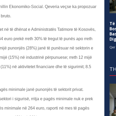
illin Ekonomiko-Social. Qeveria veçse ka propozuar
bruto.
Të
Bo
zohet në të dhënat e Administratës Tatimore të Kosovës,
Ba
Di
64 euro prekë rreth 30% të tregut të punës apo rreth
Qer 
 mijë punonjës (28%) janë të punësuar në sektorin e
mijë (15%) në industrinë përpunuese; rreth 12 mijë
(11%) në aktivitetet financiare dhe të sigurimit; 8.5
TH
agës minimale janë punonjës të sektorit privat.
ktori i sigurisë, rritja e pagës minimale nuk e prek
agës minimale në 264 euro, raporti në mes të pagës