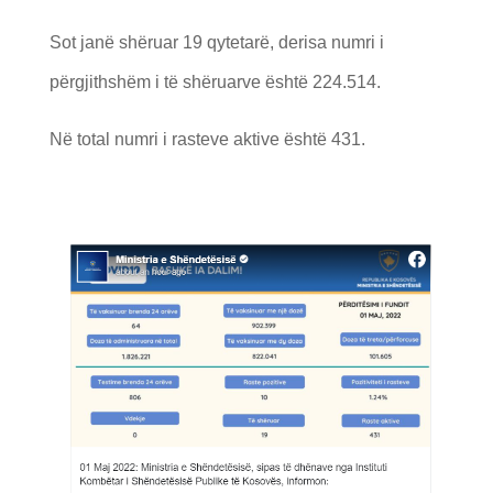
Sot janë shëruar 19 qytetarë, derisa numri i
përgjithshëm i të shëruarve është 224.514.
Në total numri i rasteve aktive është 431.