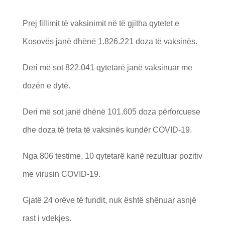
Prej fillimit të vaksinimit në të gjitha qytetet e
Kosovës janë dhënë 1.826.221 doza të vaksinës.
Deri më sot 822.041 qytetarë janë vaksinuar me
dozën e dytë.
Deri më sot janë dhënë 101.605 doza përforcuese
dhe doza të treta të vaksinës kundër COVID-19.
Nga 806 testime, 10 qytetarë kanë rezultuar pozitiv
me virusin COVID-19.
Gjatë 24 orëve të fundit, nuk është shënuar asnjë
rast i vdekjes.