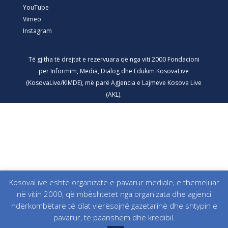
YouTube
Vimeo
Instagram
Të gjitha të drejtat e rezervuara që nga viti 2000 Fondacioni
për Informim, Media, Dialog dhe Edukim KosovaLive
(KosovaLive/KIMDE), më parë Agjencia e Lajmeve Kosova Live
(AKL).
KosovaLive është organizatë e pavarur mediale, e themeluar
në vitin 2000, që mbështetet nga organizata dhe agjenci
ndërkombëtare të cilat vlerësojnë gazetarinë dhe shtypin e
pavarur, të paanshëm dhe kredibil.