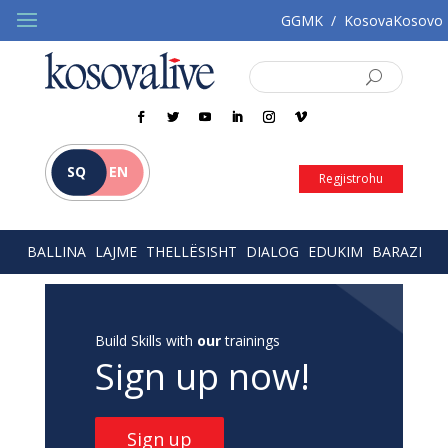
GGMK
/
KosovaKosovo
SQ
EN
Regjistrohu
BALLINA
LAJME
THELLËSISHT
DIALOG
EDUKIM
BARAZI
Build Skills with
our
trainings
Sign up now!
Sign up