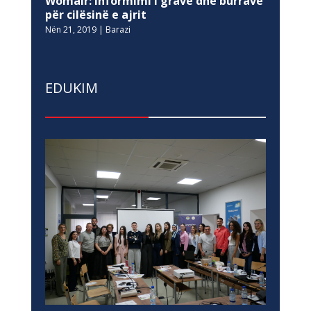
Womair: Informimi i grave dhe burrave
për cilësinë e ajrit
Nën 21, 2019
|
Barazi
EDUKIM