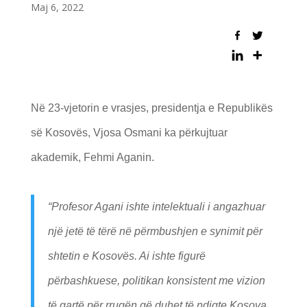
Maj 6, 2022
Në 23-vjetorin e vrasjes, presidentja e Republikës
së Kosovës, Vjosa Osmani ka përkujtuar
akademik, Fehmi Aganin.
“Profesor Agani ishte intelektuali i angazhuar
një jetë të tërë në përmbushjen e synimit për
shtetin e Kosovës. Ai ishte figurë
përbashkuese, politikan konsistent me vizion
të qartë për rrugën që duhet të ndiqte Kosova.