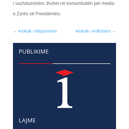
i vazhdueshëm, thuhet në komunikatën për media
e Zyrës së Presidentes.
←
Artikulli i Mëparshëm
Artikulli i Ardhshëm
→
PUBLIKIME
LAJME