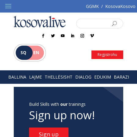
GGMK
/
KosovaKosovo
SQ
EN
Regjistrohu
BALLINA
LAJME
THELLËSISHT
DIALOG
EDUKIM
BARAZI
Build Skills with
our
trainings
Sign up now!
Sign up