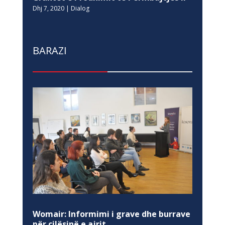
Dhj 7, 2020
|
Dialog
BARAZI
Womair: Informimi i grave dhe burrave
për cilësinë e ajrit