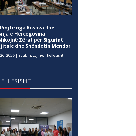
 Rinjtë nga Kosova dhe
snja e Hercegovina
shkojnë Zërat për Sigurinë
gjitale dhe Shëndetin Mendor
26, 2026
|
Edukim
,
Lajme
,
Thellesisht
ELLESISHT