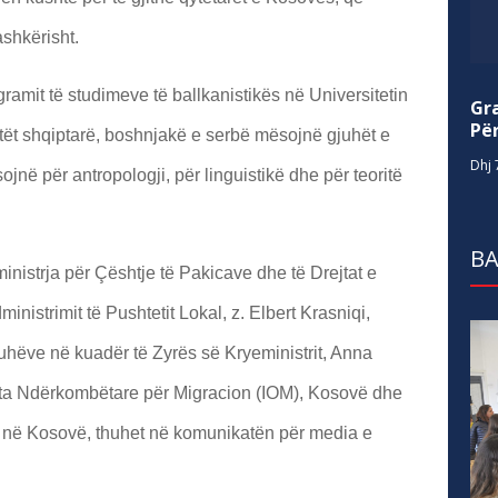
ashkërisht.
gramit të studimeve të ballkanistikës në Universitetin
Gr
Për
ntët shqiptarë, boshnjakë e serbë mësojnë gjuhët e
Dhj 
jnë për antropologji, për linguistikë dhe për teoritë
BA
nistrja për Çështje të Pakicave dhe të Drejtat e
ministrimit të Pushtetit Lokal, z. Elbert Krasniqi,
hëve në kuadër të Zyrës së Kryeministrit, Anna
ata Ndërkombëtare për Migracion (IOM), Kosovë dhe
 në Kosovë, thuhet në komunikatën për media e