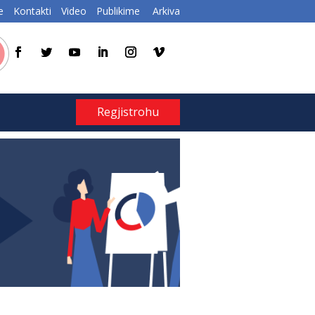
e
Kontakti
Video
Publikime
Arkiva
Regjistrohu