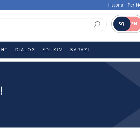
Historia
Për N
SQ
EN
SHT
DIALOG
EDUKIM
BARAZI
!