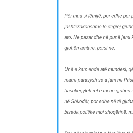
Për mua si fëmijë, por edhe për p
jashtëzakonshme të dëgjoj gjuhë 
ato. Në pazar dhe në punë jemi kup
gjuhën amtare, porsi ne.
Unë e kam ende atë mundësi, që t
marrë parasysh se a jam në Prish
bashkëqytetarët e mi në gjuhën e
në Shkodër, por edhe në të gjith
biseda politike mbi shoqërinë, m