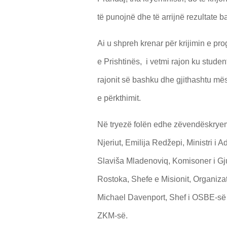
të
punojn
ë
dhe t
ë
arrijn
ë
rezultate b
Ai u shpreh krenar për krijimin e pro
e Prishtinës, i vetmi rajon ku stude
rajonit së bashku dhe gjithashtu mëso
e përkthimit.
Në tryezë folën edhe zëvendëskryemi
Njeriut, Emilija Redžepi, Ministri i Ad
Slaviša Mladenoviq, Komisoner i Gju
Rostoka, Shefe e Misionit, Organiz
Michael Davenport, Shef i OSBE-së
ZKM-së.