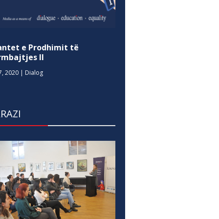
antet e Prodhimit të
mbajtjes II
7, 2020
|
Dialog
RAZI