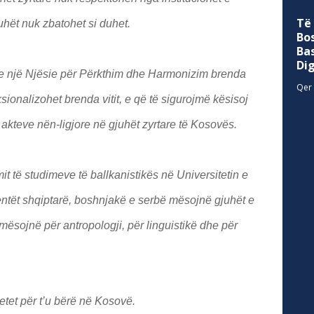
Të
uhët nuk zbatohet si duhet.
Bo
Ba
Di
 e një Njësie për Përkthim dhe Harmonizim brenda
Qer 
ksionalizohet brenda vitit, e që të sigurojmë kësisoj
 akteve nën-ligjore në gjuhët zyrtare të Kosovës.
it të studimeve të ballkanistikës në Universitetin e
dentët shqiptarë, boshnjakë e serbë mësojnë gjuhët e
mësojnë për antropologji, për linguistikë dhe për
tet për t’u bërë në Kosovë.