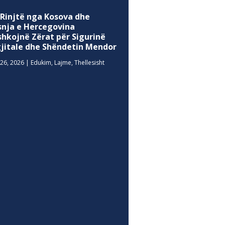
 Rinjtë nga Kosova dhe
snja e Hercegovina
shkojnë Zërat për Sigurinë
gjitale dhe Shëndetin Mendor
26, 2026
|
Edukim
,
Lajme
,
Thellesisht