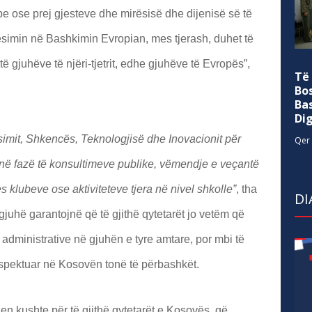
e ose prej gjesteve dhe mirësisë dhe dijenisë së të
rësimin në Bashkimin Evropian, mes tjerash, duhet të
 gjuhëve të njëri-tjetrit, edhe gjuhëve të Evropës”,
Të
Bo
Ba
Di
simit, Shkencës, Teknologjisë dhe Inovacionit për
Qer 
 në fazë të konsultimeve publike, vëmendje e veçantë
 klubeve ose aktiviteteve tjera në nivel shkolle”
, tha
DI
 gjuh
ë
garantojn
ë
q
ë
t
ë
gjith
ë
qytetar
ë
t jo vet
ë
m q
ë
administrative n
ë
gjuh
ë
n e tyre amtare, por mbi t
ë
spektuar n
ë
Kosov
ë
n ton
ë
të përbashkët.
hen kushte p
ë
r t
ë
gjith
ë
qytetar
ët
e Kosov
ës
, q
ë