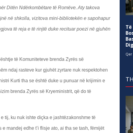
en për Ditën Ndërkombëtare të Romëve. Aty takova
në në shkolla, vizitova mini-bibliotekën e sapohapur
Të
jova të reja e të rinjtë duke recituar poezi në gjuhën
Bo
Ba
Di
Qer 
ështje të Komuniteteve brenda Zyrës së
shëm ndaj rasteve kur gjuhët zyrtare nuk respektohen
TH
istri Kurti tha se është duke u punuar në krijimin e
zim brenda Zyrës së Kryeministrit, që do të
e tij, ku nuk ishte diçka e jashtëzakonshme të
e mandej edhe t’i flisje ato, ai tha se tash, fëmijët