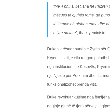
“
Më 4 prill sivjet isha në Prizr
mësues të gjuhës rome, që punoj
të librave në gjuhën rome dhe dëg
e tyre amtare”,
tha kryeministri.
Duke vlerësuar punën e Zyrës për Ç
Kryeministrit, e cila reagon palodh
nga institucionet e Kosovës, Kryemin
një Njësie për Përkthim dhe Harmoni
funksionalizohet brenda vitit.
Duke revokuar kujtime nga fëmijëria 
dëgjoje gjuhë të tjera përveç shqipes 