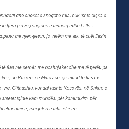
rindërit dhe shokët e shoqet e mia, nuk ishte diçka e
të tjera përveç shqipes e mandej edhe t’i flas
tuar me njeri-tjetrin, jo vetëm me ata, të cilët flasin
ë flas me serbët, me boshnjakët dhe me të tjerët, pa
tinë, në Prizren, në Mitrovicë, që mund të flas me
 tyre. Gjithashtu, kur dal jashtë Kosovës, në Shkup e
a shtetet fqinje kam mundësi për komunikim, për
bi ekonominë, mbi jetën e mbi jetesën.