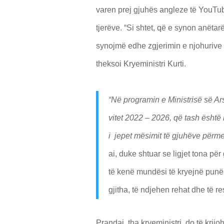
varen prej gjuhës angleze të YouTub
tjerëve. “Si shtet, që e synon anëta
synojmë edhe zgjerimin e njohurive të
theksoi Kryeministri Kurti.
“Në programin e Ministrisë së Ar
vitet 2022 – 2026, që tash është
i jepet mësimit të gjuhëve përmes
ai, duke shtuar se l
igjet ton
a
p
ë
r
të
ken
ë
mund
ë
si t
ë
kryejn
ë
pun
ë
gjitha,
t
ë
ndjehen rehat dhe t
ë
re
Prandaj, tha kryeministri, do t
ë
krijo