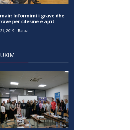
mair: Informimi i grave dhe
rave për cilësinë e ajrit
21, 2019
|
Barazi
DUKIM