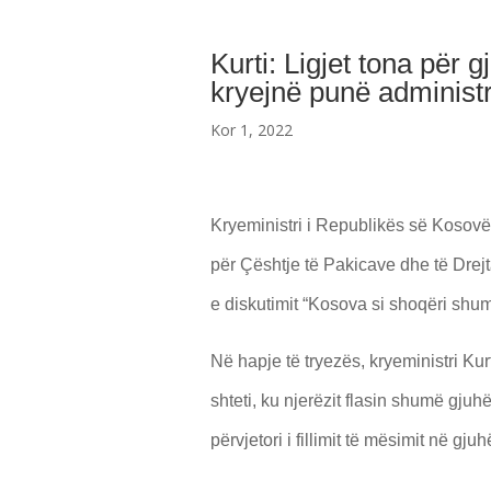
Kurti: Ligjet tona për 
kryejnë punë administ
Kor 1, 2022
Kryeministri i Republikës së Kosovë
për Çështje të Pakicave dhe të Drejt
e diskutimit “Kosova si shoqëri shu
Në hapje të tryezës, kryeministri Kurt
shteti, ku
njerëzit flasin shumë gjuhë
përvjetori i fillimit të mësimit në 