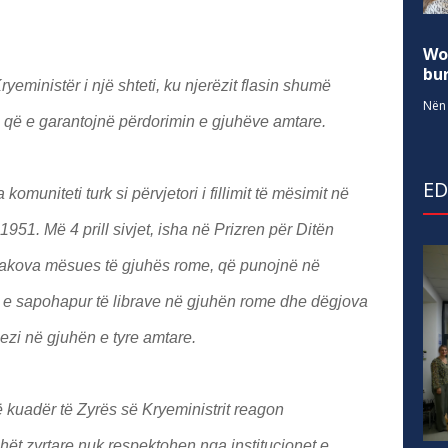
Wo
bur
ryeministër i një shteti, ku njerëzit flasin shumë
Nën 
a, që e garantojnë përdorimin e gjuhëve amtare.
E
omuniteti turk si përvjetori i fillimit të mësimit në
1951. Më 4 prill sivjet, isha në Prizren për Ditën
akova mësues të gjuhës rome, që punojnë në
ën e sapohapur të librave në gjuhën rome dhe dëgjova
poezi në gjuhën e tyre amtare.
 kuadër të Zyrës së Kryeministrit reagon
ët zyrtare nuk respektohen nga institucionet e