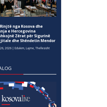
 Rinjtë nga Kosova dhe
snja e Hercegovina
shkojnë Zërat për Sigurinë
gjitale dhe Shëndetin Mendor
26, 2026
|
Edukim
,
Lajme
,
Thellesisht
ALOG