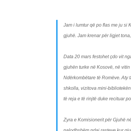
Jam i lumtur që po flas me ju si K
gjuhë. Jam krenar për ligjet ton
Data 20 mars festohet çdo vit nga k
gjuhën turke në Kosovë, në vitin 
Ndërkombëtare të Romëve. Aty t
shkolla, vizitova mini-bibliotek
të reja e të rinjtë duke recituar 
Zyra e Komisionerit për Gjuhë në
palodhshëm ndaj rasteve kur gjuh