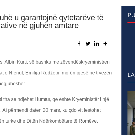
PU
gjuhë u garantojnë qytetarëve të
rative në gjuhën amtare
s, Albin Kurti, së bashku me zëvendëskryeministren
at e Njeriut, Emilija Redžepi, morën pjesë në tryezën
LA
mëgjuhëshe”.
i tha se ndjehet i lumtur, që është Kryeministër i një
. Ai përmendi datën 20 mars, ku çdo vit festohet
gjuhën turke dhe Ditën Ndërkombëtare të Romëve.