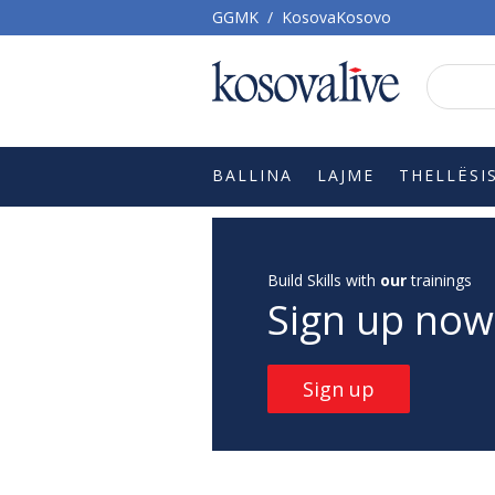
GGMK
/
KosovaKosovo
BALLINA
LAJME
THELLËSI
Build Skills with
our
trainings
Sign up now
Sign up