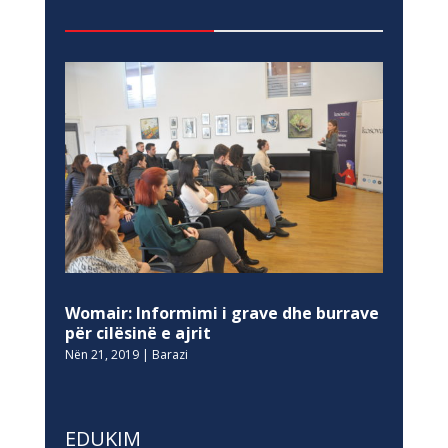
Womair: Informimi i grave dhe burrave
për cilësinë e ajrit
Nën 21, 2019
|
Barazi
EDUKIM