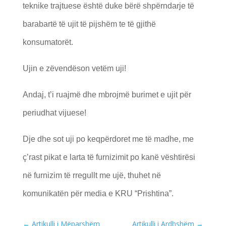
teknike trajtuese është duke bërë shpërndarje të
barabartë të ujit të pijshëm te të gjithë
konsumatorët.
Ujin e zëvendëson vetëm uji!
Andaj, t’i ruajmë dhe mbrojmë burimet e ujit për
periudhat vijuese!
Dje dhe sot uji po keqpërdoret me të madhe, me
ç’rast pikat e larta të furnizimit po kanë vështirësi
në furnizim të rregullt me ujë, thuhet në
komunikatën për media e KRU “Prishtina”.
←
Artikulli i Mëparshëm
Artikulli i Ardhshëm
→