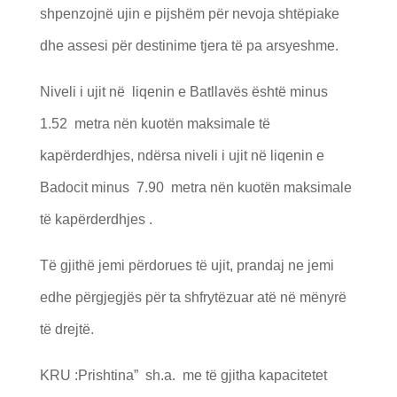
shpenzojnë ujin e pijshëm për nevoja shtëpiake
dhe assesi për destinime tjera të pa arsyeshme.
Niveli i ujit në liqenin e Batllavës është minus
1.52 metra nën kuotën maksimale të
kapërderdhjes, ndërsa niveli i ujit në liqenin e
Badocit minus 7.90 metra nën kuotën maksimale
të kapërderdhjes .
Të gjithë jemi përdorues të ujit, prandaj ne jemi
edhe përgjegjës për ta shfrytëzuar atë në mënyrë
të drejtë.
KRU :Prishtina” sh.a. me të gjitha kapacitetet