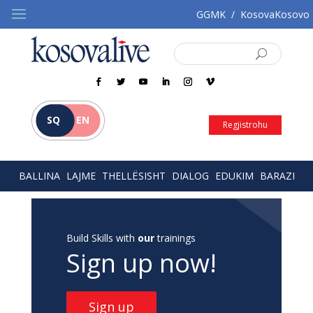
GGMK
/
KosovaKosovo
SQ
EN
Regjistrohu
BALLINA
LAJME
THELLËSISHT
DIALOG
EDUKIM
BARAZI
Build Skills with
our
trainings
Sign up now!
Sign up