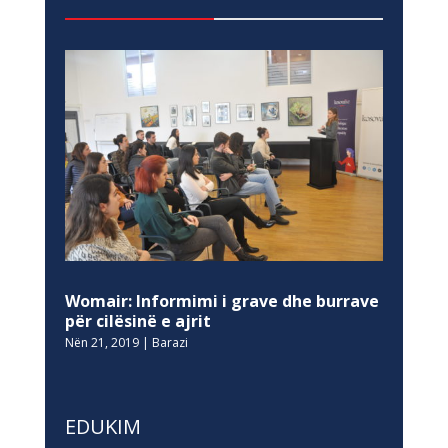
Womair: Informimi i grave dhe burrave
për cilësinë e ajrit
Nën 21, 2019
|
Barazi
EDUKIM