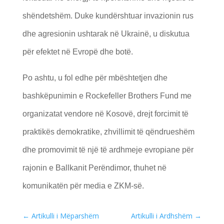
shëndetshëm. Duke kundërshtuar invazionin rus
dhe agresionin ushtarak në Ukrainë, u diskutua
për efektet në Evropë dhe botë.
Po ashtu, u fol edhe për mbështetjen dhe
bashkëpunimin e Rockefeller Brothers Fund me
organizatat vendore në Kosovë, drejt forcimit të
praktikës demokratike, zhvillimit të qëndrueshëm
dhe promovimit të një të ardhmeje evropiane për
rajonin e Ballkanit Perëndimor, thuhet në
komunikatën për media e ZKM-së.
←
Artikulli i Mëparshëm
Artikulli i Ardhshëm
→