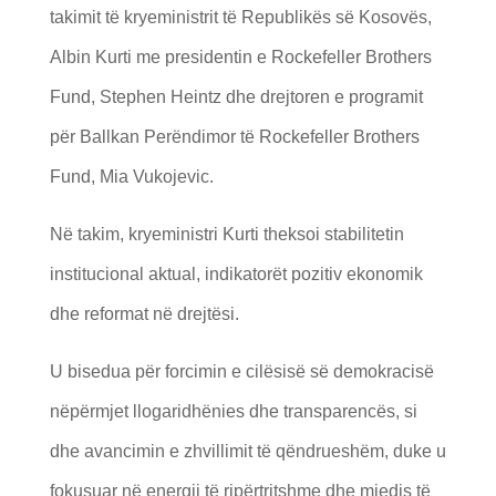
takimit të kryeministrit të Republikës së Kosovës,
Albin Kurti me presidentin e Rockefeller Brothers
Fund, Stephen Heintz dhe drejtoren e programit
për Ballkan Perëndimor të Rockefeller Brothers
Fund, Mia Vukojevic.
Në takim, kryeministri Kurti theksoi stabilitetin
institucional aktual, indikatorët pozitiv ekonomik
dhe reformat në drejtësi.
U bisedua për forcimin e cilësisë së demokracisë
nëpërmjet llogaridhënies dhe transparencës, si
dhe avancimin e zhvillimit të qëndrueshëm, duke u
fokusuar në energji të ripërtritshme dhe mjedis të