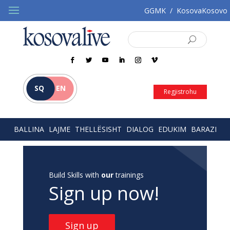
GGMK
/
KosovaKosovo
SQ
EN
Regjistrohu
BALLINA
LAJME
THELLËSISHT
DIALOG
EDUKIM
BARAZI
Build Skills with
our
trainings
Sign up now!
Sign up