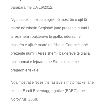
parapara me UA 16/2012.
Nga aspekti mikrobiologjik në mostrën e ujit të
marrë në fshatin Seqishtë janë prezente numri i
tërësishëm i baktereve të gjalla, ndërsa në
mostrën e ujit të marrë në fshatin Gorancë janë
prezente numri i tërësishëm i baktereve të gjalla
mbi normat e lejuara dhe Streptokoke me
prejardhje fekale.
Nga mostrat e fecesit të rasteve simptomatike janë
izoluar E.coli Enteroaggregative (EAEC) dhe
Norovirus GI/GII.