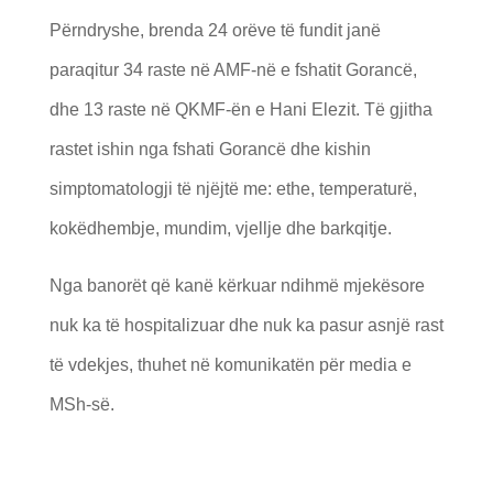
Përndryshe, brenda 24 orëve të fundit janë
paraqitur 34 raste në AMF-në e fshatit Gorancë,
dhe 13 raste në QKMF-ën e Hani Elezit. Të gjitha
rastet ishin nga fshati Gorancë dhe kishin
simptomatologji të njëjtë me: ethe, temperaturë,
kokëdhembje, mundim, vjellje dhe barkqitje.
Nga banorët që kanë kërkuar ndihmë mjekësore
nuk ka të hospitalizuar dhe nuk ka pasur asnjë rast
të vdekjes, thuhet në komunikatën për media e
MSh-së.