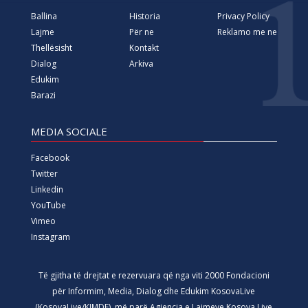
Ballina
Historia
Privacy Policy
Lajme
Për ne
Reklamo me ne
Thellësisht
Kontakt
Dialog
Arkiva
Edukim
Barazi
MEDIA SOCIALE
Facebook
Twitter
Linkedin
YouTube
Vimeo
Instagram
Të gjitha të drejtat e rezervuara që nga viti 2000 Fondacioni
për Informim, Media, Dialog dhe Edukim KosovaLive
(KosovaLive/KIMDE), më parë Agjencia e Lajmeve Kosova Live