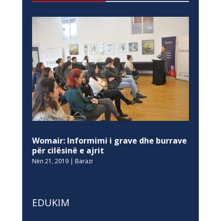
Womair: Informimi i grave dhe burrave
për cilësinë e ajrit
Nën 21, 2019
|
Barazi
EDUKIM