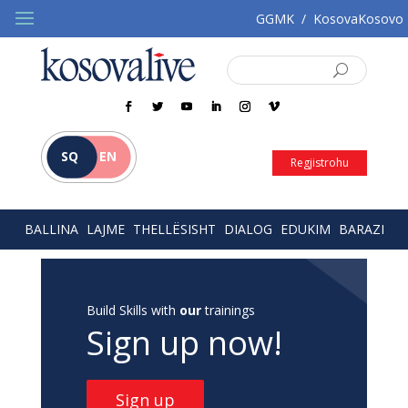
GGMK
/
KosovaKosovo
SQ
EN
Regjistrohu
BALLINA
LAJME
THELLËSISHT
DIALOG
EDUKIM
BARAZI
Build Skills with
our
trainings
Sign up now!
Sign up