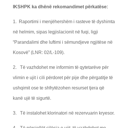
IKSHPK ka dhënë rekomandimet përkatëse:
1. Raportimi i menjëhershëm i rasteve të dyshimta
në helmim, sipas legjislacionit në fuqi, ligji
“Parandalimi dhe luftimi i sëmundjeve ngjitëse në
Kosovë” (LNR: 02/L-109).
2. Të vazhdohet me informim të qytetarëve për
vlimin e ujit i cili përdoret për pije dhe përgatitje të
ushqimit ose te shfrytëzohen resurset tjera që
kanë ujë të sigurtë.
3. Të instalohet klorinatori në rezervuarin kryesor.
4. Të përcjellët cilësia e ujit, të vazhdohet me