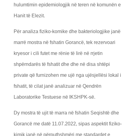
hulumtimin epidemiologjik në teren në komunën e
Hanit të Elezit.
Për analiza fiziko-komike dhe bakteriologjike janë
marrë mostra në fshatin Gorancë, tek rezervoari
kryesor i cili futet me rënie të lirë në rrjetin
shpërndarës të fshatit dhe dhe në disa shtëpi
private që furnizohen me ujë nga ujësjellësi lokal i
fshatit, të cilat janë analizuar në Qendrën
Laboratorike Testuese në IKSHPK-së.
Dy mostra të ujit të marra në fshatin Seqishtë dhe
Gorancë me datë 11.07.2022, sipas aspektit fiziko-
kimik janë në përputhshmëri me standardet e