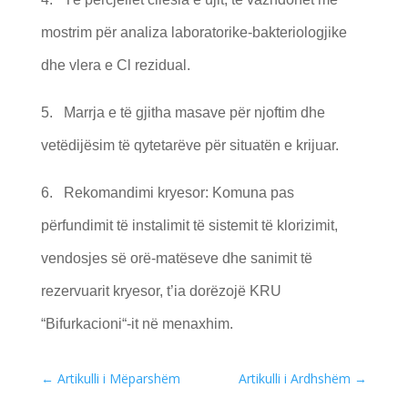
mostrim për analiza laboratorike-bakteriologjike
dhe vlera e Cl rezidual.
5. Marrja e të gjitha masave për njoftim dhe
vetëdijësim të qytetarëve për situatën e krijuar.
6. Rekomandimi kryesor: Komuna pas
përfundimit të instalimit të sistemit të klorizimit,
vendosjes së orë-matëseve dhe sanimit të
rezervuarit kryesor, t’ia dorëzojë KRU
“Bifurkacioni“-it në menaxhim.
←
Artikulli i Mëparshëm
Artikulli i Ardhshëm
→