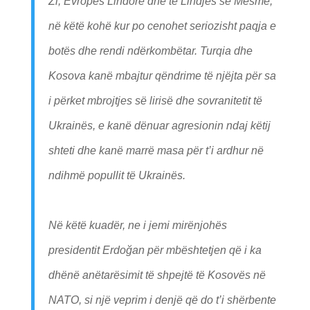
Zi, Evropës Lindore dhe të Lindjes së Mesme,
në këtë kohë kur po cenohet seriozisht paqja e
botës dhe rendi ndërkombëtar. Turqia dhe
Kosova kanë mbajtur qëndrime të njëjta për sa
i përket mbrojtjes së lirisë dhe sovranitetit të
Ukrainës, e kanë dënuar agresionin ndaj këtij
shteti dhe kanë marrë masa për t’i ardhur në
ndihmë popullit të Ukrainës.
Në këtë kuadër, ne i jemi mirënjohës
presidentit Erdoğan për mbështetjen që i ka
dhënë anëtarësimit të shpejtë të Kosovës në
NATO, si një veprim i denjë që do t’i shërbente