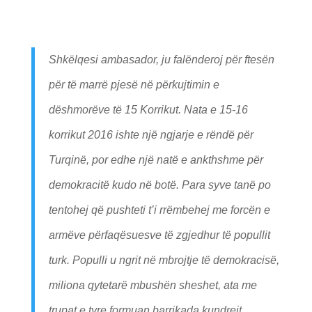
Shkëlqesi ambasador, ju falënderoj për ftesën
për të marrë pjesë në përkujtimin e
dëshmorëve të 15 Korrikut. Nata e 15-16
korrikut 2016 ishte një ngjarje e rëndë për
Turqinë, por edhe një natë e ankthshme për
demokracitë kudo në botë. Para syve tanë po
tentohej që pushteti t’i rrëmbehej me forcën e
armëve përfaqësuesve të zgjedhur të popullit
turk. Populli u ngrit në mbrojtje të demokracisë,
miliona qytetarë mbushën sheshet, ata me
trupat e tyre formuan barrikada kundrejt