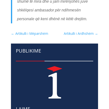
shumë të mira dhe u jam mirënjohës juve
shkëlqesi ambasador për ndihmesën
personale që keni dhënë në këtë drejtim.
←
Artikulli i Mëparshëm
Artikulli i Ardhshëm
→
PUBLIKIME
LAJME