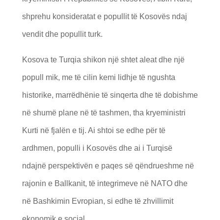
shprehu konsideratat e popullit të Kosovës ndaj
vendit dhe popullit turk.
Kosova te Turqia shikon një shtet aleat dhe një
popull mik, me të cilin kemi lidhje të ngushta
historike, marrëdhënie të sinqerta dhe të dobishme
në shumë plane në të tashmen, tha kryeministri
Kurti në fjalën e tij. Ai shtoi se edhe për të
ardhmen, populli i Kosovës dhe ai i Turqisë
ndajnë perspektivën e paqes së qëndrueshme në
rajonin e Ballkanit, të integrimeve në NATO dhe
në Bashkimin Evropian, si edhe të zhvillimit
ekonomik e social.