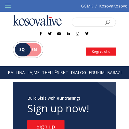
GGMK
/
KosovaKosovo
SQ
EN
Regjistrohu
BALLINA
LAJME
THELLËSISHT
DIALOG
EDUKIM
BARAZI
Build Skills with
our
trainings
Sign up now!
Sign up