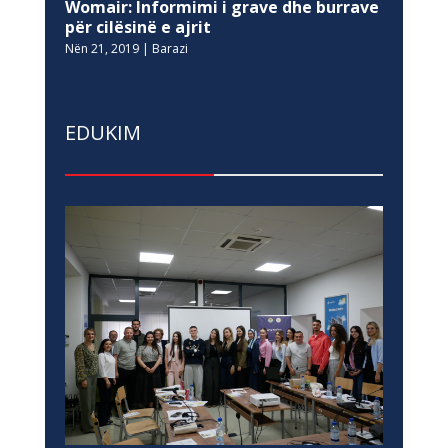
Womair: Informimi i grave dhe burrave
për cilësinë e ajrit
Nën 21, 2019
|
Barazi
EDUKIM