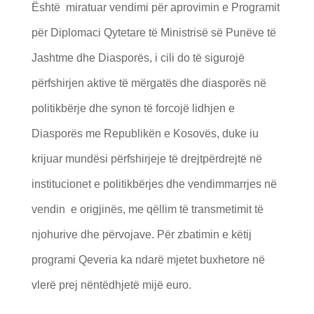
Është miratuar vendimi për aprovimin e Programit
për Diplomaci Qytetare të Ministrisë së Punëve të
Jashtme dhe Diasporës, i cili do të sigurojë
përfshirjen aktive të mërgatës dhe diasporës në
politikbërje dhe synon të forcojë lidhjen e
Diasporës me Republikën e Kosovës, duke iu
krijuar mundësi përfshirjeje të drejtpërdrejtë në
institucionet e politikbërjes dhe vendimmarrjes në
vendin e origjinës, me qëllim të transmetimit të
njohurive dhe përvojave. Për zbatimin e këtij
programi Qeveria ka ndarë mjetet buxhetore në
vlerë prej nëntëdhjetë mijë euro.