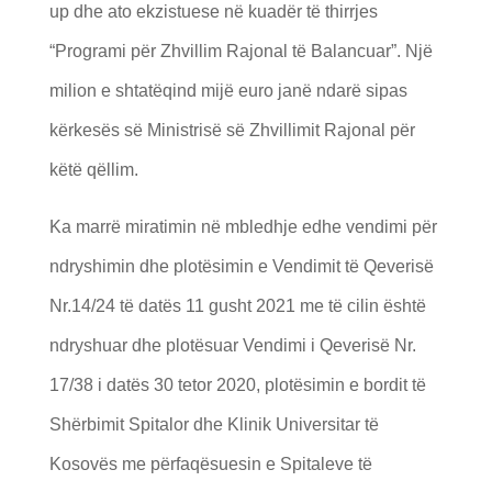
up dhe ato ekzistuese në kuadër të thirrjes
“Programi për Zhvillim Rajonal të Balancuar”. Një
milion e shtatëqind mijë euro janë ndarë sipas
kërkesës së Ministrisë së Zhvillimit Rajonal për
këtë qëllim.
Ka marrë miratimin në mbledhje edhe vendimi për
ndryshimin dhe plotësimin e Vendimit të Qeverisë
Nr.14/24 të datës 11 gusht 2021 me të cilin është
ndryshuar dhe plotësuar Vendimi i Qeverisë Nr.
17/38 i datës 30 tetor 2020, plotësimin e bordit të
Shërbimit Spitalor dhe Klinik Universitar të
Kosovës me përfaqësuesin e Spitaleve të