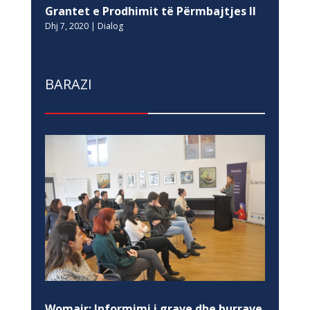
Grantet e Prodhimit të Përmbajtjes II
Dhj 7, 2020
|
Dialog
BARAZI
Womair: Informimi i grave dhe burrave