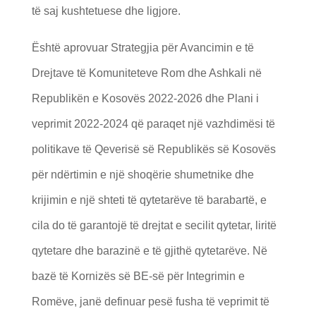
të saj kushtetuese dhe ligjore.
Është aprovuar Strategjia për Avancimin e të
Drejtave të Komuniteteve Rom dhe Ashkali në
Republikën e Kosovës 2022-2026 dhe Plani i
veprimit 2022-2024 që paraqet një vazhdimësi të
politikave të Qeverisë së Republikës së Kosovës
për ndërtimin e një shoqërie shumetnike dhe
krijimin e një shteti të qytetarëve të barabartë, e
cila do të garantojë të drejtat e secilit qytetar, liritë
qytetare dhe barazinë e të gjithë qytetarëve. Në
bazë të Kornizës së BE-së për Integrimin e
Romëve, janë definuar pesë fusha të veprimit të