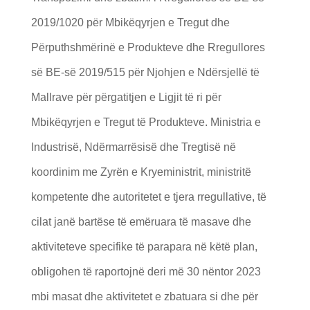
2019/1020 për Mbikëqyrjen e Tregut dhe
Përputhshmërinë e Produkteve dhe Rregullores
së BE-së 2019/515 për Njohjen e Ndërsjellë të
Mallrave për përgatitjen e Ligjit të ri për
Mbikëqyrjen e Tregut të Produkteve. Ministria e
Industrisë, Ndërmarrësisë dhe Tregtisë në
koordinim me Zyrën e Kryeministrit, ministritë
kompetente dhe autoritetet e tjera rregullative, të
cilat janë bartëse të emëruara të masave dhe
aktiviteteve specifike të parapara në këtë plan,
obligohen të raportojnë deri më 30 nëntor 2023
mbi masat dhe aktivitetet e zbatuara si dhe për