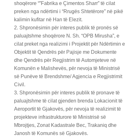
shoqërore “”Fabrika e Çimentos Sharr” të cilat
preken nga ndërtimi i “Rrugës Shtetërore” në pikë
kalimin kufitar në Han të Elezit.
Shpronësimin për interes publik të pronës së
paluajtshme shoqërore N. Sh. “OPB Mirusha”, e
cilat preket nga realizimi i Projektit për Ndërtimin e
Objektit të Qendrës për Pajisje me Dokumente
dhe Qendrës për Regjistrim të Automjeteve në
Komunën e Malishevës, për nevoja të Ministrisë
së Punëve të Brendshme/ Agjencia e Regjistrimit
Civil.
Shpronësimin për interes publik të pronave të
paluajtshme të cilat gjenden brenda Lokacionit të
Aeroportit të Gjakovës, për nevoja të realizimit të
projekteve infrastrukturore të Ministrisë së
Mbrojtjes, Zonat Kadastrale Bec, Trakaniq dhe
Janosh të Komunës së Gjakovës.