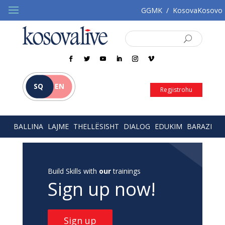
GGMK
/
KosovaKosovo
SQ
EN
Regjistrohu
BALLINA
LAJME
THELLËSISHT
DIALOG
EDUKIM
BARAZI
Build Skills with
our
trainings
Sign up now!
Sign up