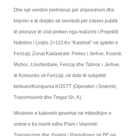
Dhe një vendim preliminar për shpronësim dhe
krijimin e të drejtës së servitutit për interes publik
të pronave të cilat preken nga realizimi i Projektit:
Ndërtimi i Linjës 2×110 Kv “Kastrioti” në qytetin e
Ferizajt, Zonat Kadastrale: Prelez i Jerlive, Kosinë,
Muhoc, Lloshkobare, Ferizaj dhe Talinoc i Jerlive,
të Komunës së Ferizajt, në dobi të subjektit
kërkues/Kompania KOSTT (Operatori i Sistemit,
Transmisionit dhe Tregut Sh. A).
Miratimin e kabinetit qeveritar në mbledhjen e
sotme e ka marrë edhe Plani i Veprimit:
Transpozimi dhe zbatimi i Rregullores së BE-së