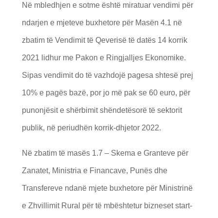
Në mbledhjen e sotme është miratuar vendimi për
ndarjen e mjeteve buxhetore për Masën 4.1 në
zbatim të Vendimit të Qeverisë të datës 14 korrik
2021 lidhur me Pakon e Ringjalljes Ekonomike.
Sipas vendimit do të vazhdojë pagesa shtesë prej
10% e pagës bazë, por jo më pak se 60 euro, për
punonjësit e shërbimit shëndetësorë të sektorit
publik, në periudhën korrik-dhjetor 2022.
Në zbatim të masës 1.7 – Skema e Granteve për
Zanatet, Ministria e Financave, Punës dhe
Transfereve ndanë mjete buxhetore për Ministrinë
e Zhvillimit Rural për të mbështetur bizneset start-