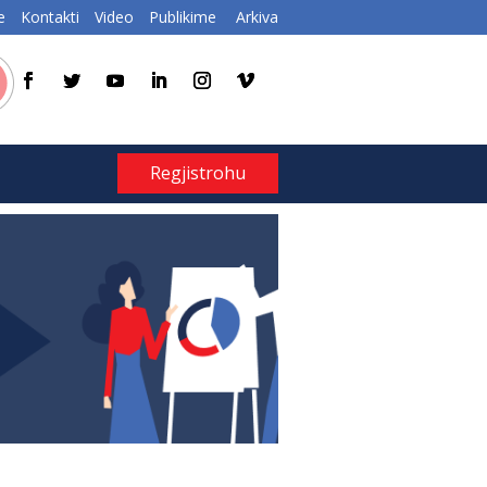
e
Kontakti
Video
Publikime
Arkiva
Regjistrohu