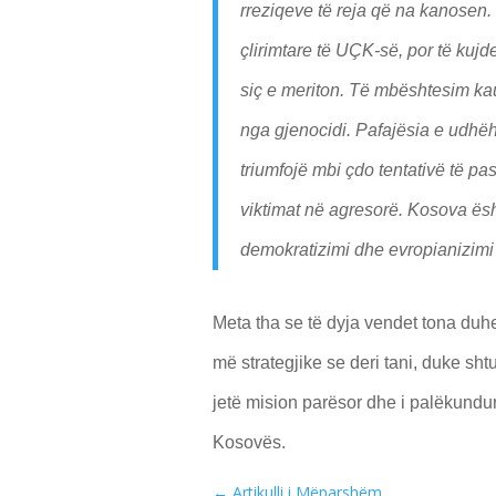
rreziqeve të reja që na kanosen. 
çlirimtare të UÇK-së, por të kujd
siç e meriton. Të mbështesim kauz
nga gjenocidi. Pafajësia e udhë
triumfojë mbi çdo tentativë të pa
viktimat në agresorë. Kosova ësht
demokratizimi dhe evropianizimi
Meta tha se të dyja vendet tona d
më strategjike se deri tani, duke sh
jetë mision parësor dhe i palëkundu
Kosovës.
←
Artikulli i Mëparshëm