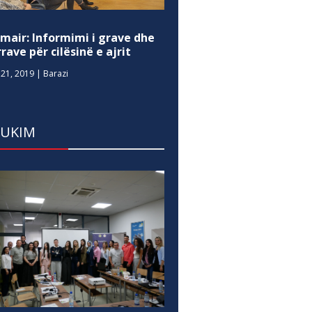
mair: Informimi i grave dhe
rave për cilësinë e ajrit
21, 2019
|
Barazi
DUKIM