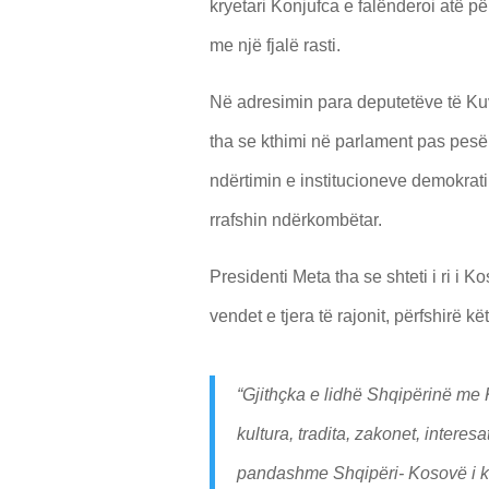
kryetari Konjufca e falënderoi atë pë
me një fjalë rasti.
Në adresimin para deputetëve të Kuv
tha se kthimi në parlament pas pesë
ndërtimin e institucioneve demokrat
rrafshin ndërkombëtar.
Presidenti Meta tha se shteti i ri i
vendet e tjera të rajonit, përfshirë 
“Gjithçka e lidhë Shqipërinë me K
kultura, tradita, zakonet, interes
pandashme Shqipëri- Kosovë i ka 