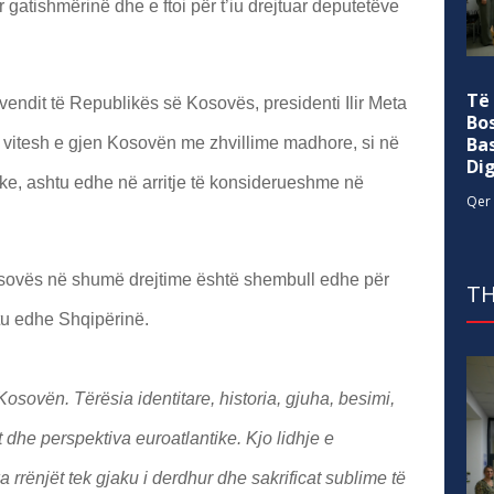
r gatishmërinë dhe e ftoi për t’iu drejtuar deputetëve
Të
endit të Republikës së Kosovës, presidenti Ilir Meta
Bo
Ba
 vitesh e gjen Kosovën me zhvillime madhore, si në
Di
ike, ashtu edhe në arritje të konsiderueshme në
Qer 
 Kosovës në shumë drejtime është shembull edhe për
TH
këtu edhe Shqipërinë.
osovën. Tërësia identitare, historia, gjuha, besimi,
at dhe perspektiva euroatlantike. Kjo lidhje e
rrënjët tek gjaku i derdhur dhe sakrificat sublime të