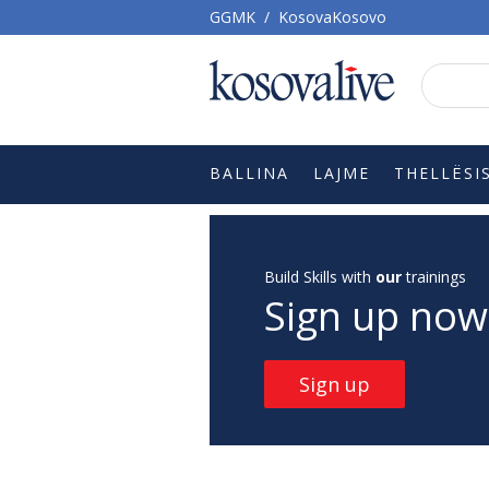
GGMK
/
KosovaKosovo
BALLINA
LAJME
THELLËSI
Build Skills with
our
trainings
Sign up now
Sign up