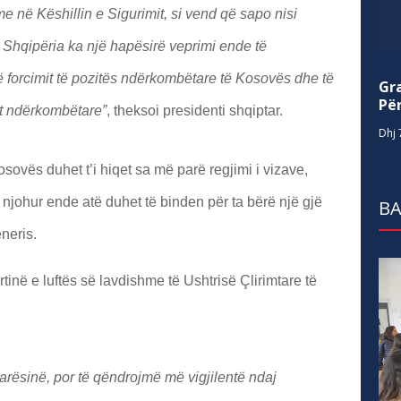
e në Këshillin e Sigurimit, si vend që sapo nisi
 Shqipëria ka një hapësirë veprimi ende të
ë forcimit të pozitës ndërkombëtare të Kosovës dhe të
Gr
Për
at ndërkombëtare”
, theksoi presidenti shqiptar.
Dhj 
sovës duhet t’i hiqet sa më parë regjimi i vizave,
njohur ende atë duhet të binden për ta bërë një gjë
BA
eneris.
tinë e luftës së lavdishme të Ushtrisë Çlirimtare të
arësinë, por të qëndrojmë më vigjilentë ndaj