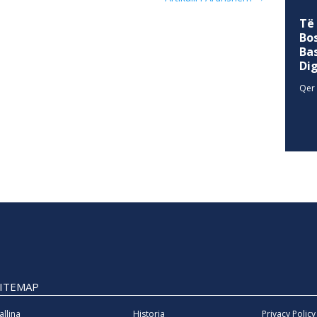
Të
Bo
Ba
Di
Qer 
SITEMAP
allina
Historia
Privacy Policy