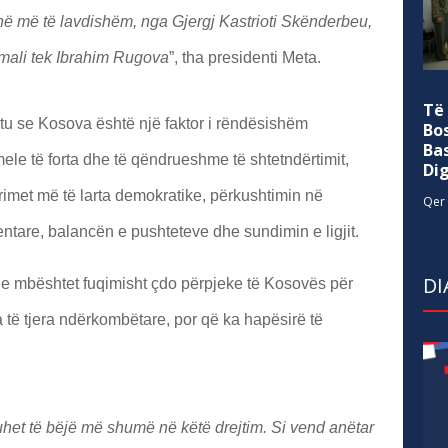
në më të lavdishëm, nga Gjergj Kastrioti Skënderbeu,
mali tek Ibrahim Rugova
”, tha presidenti Meta.
Të
shtu se Kosova është një faktor i rëndësishëm
Bo
Ba
mele të forta dhe të qëndrueshme të shtetndërtimit,
Di
rimet më të larta demokratike, përkushtimin në
Qer 
tare, balancën e pushteteve dhe sundimin e ligjit.
DI
 e mbështet fuqimisht çdo përpjeke të Kosovës për
të tjera ndërkombëtare, por që ka hapësirë të
het të bëjë më shumë në këtë drejtim. Si vend anëtar