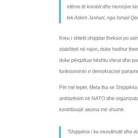
etërve të kombit dhe heronjve ta
tek Adem Jashari, nga Ismail Qe
Kreu i shtetit shqiptar theksoi po a
stabiliteti në rajon, duke hedhur the
duke përqafuar kështu vlerat dhe pa
funksionimin e demokracisë parlamen
Për më tepër, Meta tha se Shqipëria
anëtarësim në NATO dhe organizata 
kontribuojë akoma më shumë.
“Shqipëria i ka mundësitë dhe du