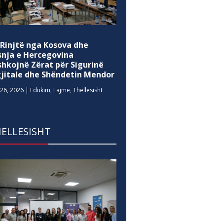
 Rinjtë nga Kosova dhe
snja e Hercegovina
shkojnë Zërat për Sigurinë
gjitale dhe Shëndetin Mendor
26, 2026
|
Edukim
,
Lajme
,
Thellesisht
ELLESISHT