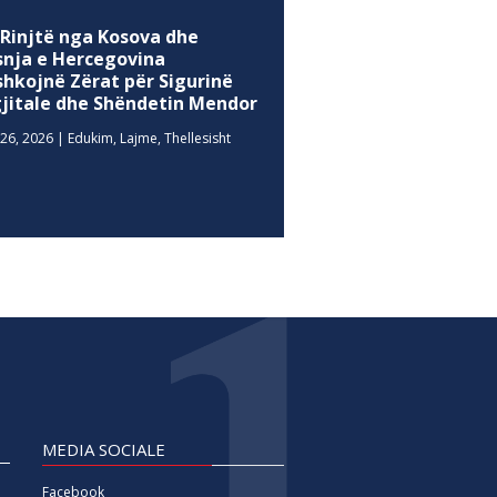
 Rinjtë nga Kosova dhe
snja e Hercegovina
shkojnë Zërat për Sigurinë
gjitale dhe Shëndetin Mendor
26, 2026
|
Edukim
,
Lajme
,
Thellesisht
MEDIA SOCIALE
Facebook