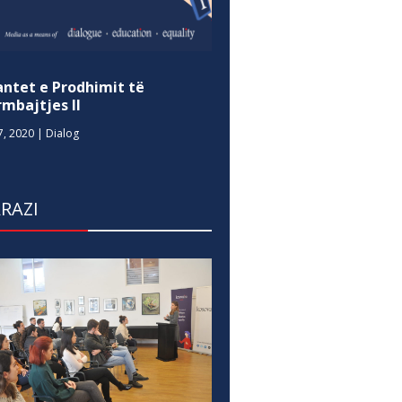
antet e Prodhimit të
mbajtjes II
7, 2020
|
Dialog
RAZI