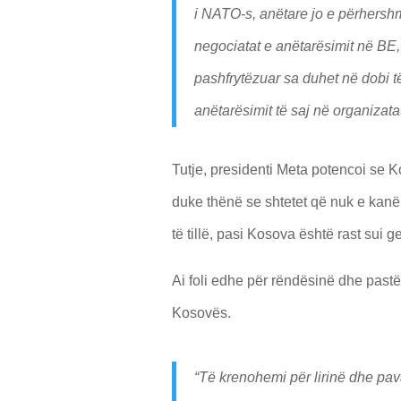
i NATO-s, anëtare jo e përhershm
negociatat e anëtarësimit në BE,
pashfrytëzuar sa duhet në dobi t
anëtarësimit të saj në organizat
Tutje, presidenti Meta potencoi se Ko
duke thënë se shtetet që nuk e kanë 
të tillë, pasi Kosova është rast sui g
Ai foli edhe për rëndësinë dhe pastër
Kosovës.
“Të krenohemi për lirinë dhe pav