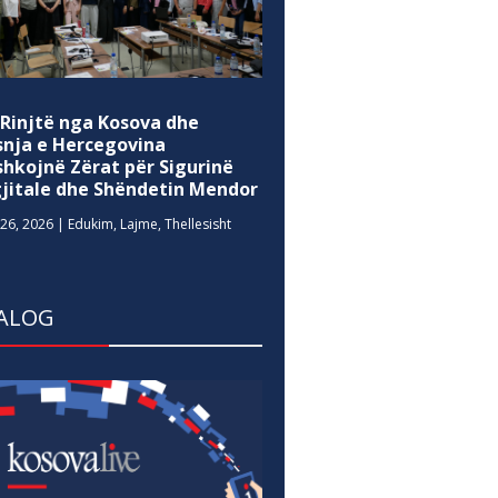
 Rinjtë nga Kosova dhe
snja e Hercegovina
shkojnë Zërat për Sigurinë
gjitale dhe Shëndetin Mendor
26, 2026
|
Edukim
,
Lajme
,
Thellesisht
ALOG