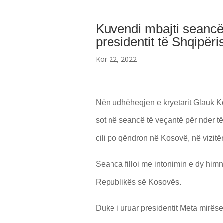
Kuvendi mbajti seancë 
presidentit të Shqipëris
Kor 22, 2022
Nën udhëheqjen e kryetarit Glauk K
sot në seancë të veçantë për nder të 
cili po qëndron në Kosovë, në vizitën e
Seanca filloi me intonimin e dy himn
Republikës së Kosovës.
Duke i uruar presidentit Meta mirë