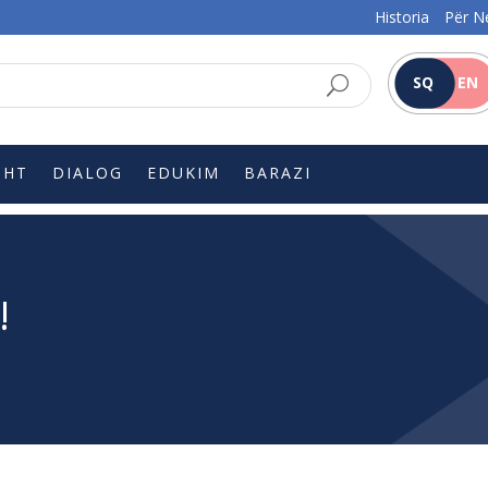
Historia
Për N
SQ
EN
SHT
DIALOG
EDUKIM
BARAZI
!