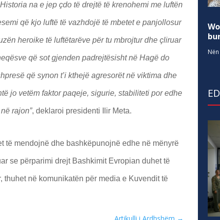
Historia na e jep çdo të drejtë të krenohemi me luftën
esemi që kjo luftë të vazhdojë të mbetet e panjollosur
Wo
bur
ën heroike të luftëtarëve për tu mbrojtur dhe çliruar
Nën 
heqësve që sot gjenden padrejtësisht në Hagë do
shpresë që synon t’i kthejë agresorët në viktima dhe
E
ë jo vetëm faktor paqeje, sigurie, stabiliteti por edhe
 në rajon”
, deklaroi presidenti Ilir Meta.
uhet të mendojnë dhe bashkëpunojnë edhe në mënyrë
tuar se përparimi drejt Bashkimit Evropian duhet të
r, thuhet në komunikatën për media e Kuvendit të
Artikulli i Ardhshëm
→