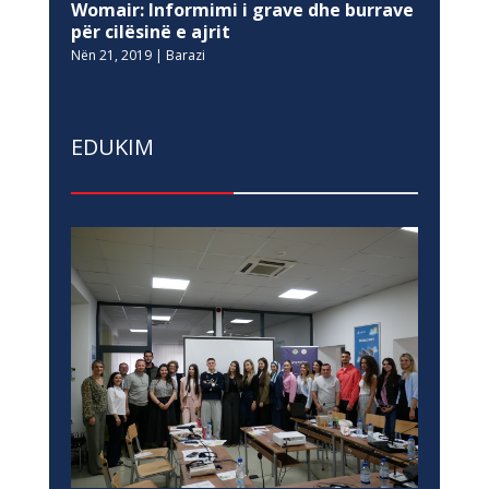
Womair: Informimi i grave dhe burrave
për cilësinë e ajrit
Nën 21, 2019
|
Barazi
EDUKIM