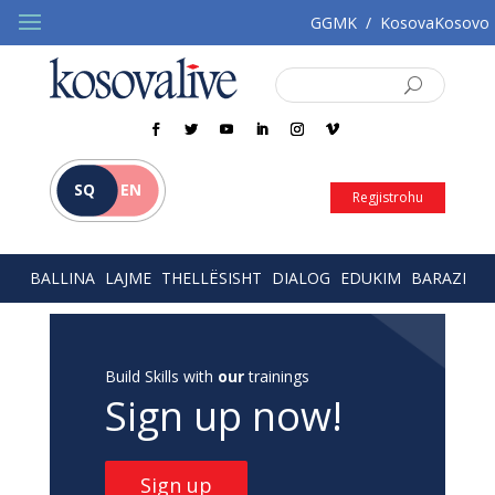
GGMK
/
KosovaKosovo
SQ
EN
Regjistrohu
BALLINA
LAJME
THELLËSISHT
DIALOG
EDUKIM
BARAZI
Build Skills with
our
trainings
Sign up now!
Sign up