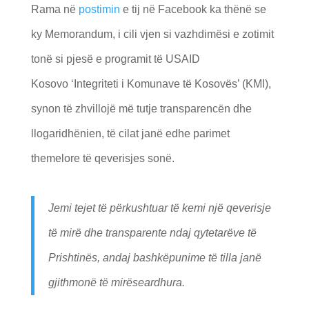
Rama në
postimin
e tij në Facebook ka thënë se
ky Memorandum, i cili vjen si vazhdimësi e zotimit
tonë si pjesë e programit të USAID
Kosovo ‘Integriteti i Komunave të Kosovës’ (KMI),
synon të zhvillojë më tutje transparencën dhe
llogaridhënien, të cilat janë edhe parimet
themelore të qeverisjes sonë.
Jemi tejet të përkushtuar të kemi një qeverisje
të mirë dhe transparente ndaj qytetarëve të
Prishtinës, andaj bashkëpunime të tilla janë
gjithmonë të mirëseardhura.