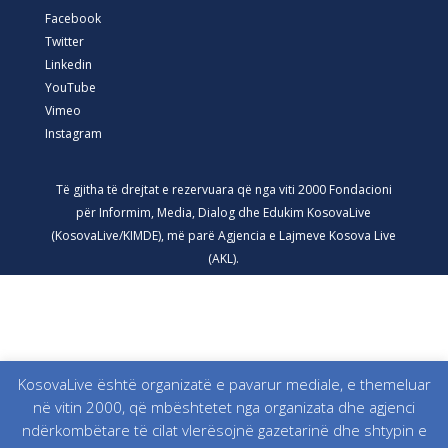
Facebook
Twitter
Linkedin
YouTube
Vimeo
Instagram
Të gjitha të drejtat e rezervuara që nga viti 2000 Fondacioni
për Informim, Media, Dialog dhe Edukim KosovaLive
(KosovaLive/KIMDE), më parë Agjencia e Lajmeve Kosova Live
(AKL).
KosovaLive është organizatë e pavarur mediale, e themeluar
në vitin 2000, që mbështetet nga organizata dhe agjenci
ndërkombëtare të cilat vlerësojnë gazetarinë dhe shtypin e