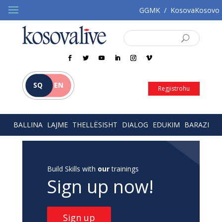
GGMK
/
KosovaKosovo
SQ
EN
Regjistrohu
BALLINA
LAJME
THELLËSISHT
DIALOG
EDUKIM
BARAZI
Build Skills with
our
trainings
Sign up now!
Sign up