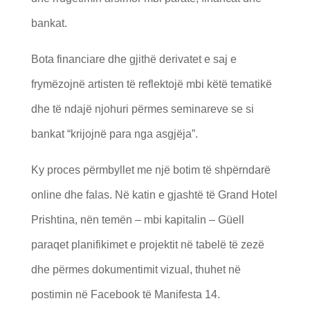
bankat.
Bota financiare dhe gjithë derivatet e saj e
frymëzojnë artisten të reflektojë mbi këtë tematikë
dhe të ndajë njohuri përmes seminareve se si
bankat “krijojnë para nga asgjëja”.
Ky proces përmbyllet me një botim të shpërndarë
online dhe falas. Në katin e gjashtë të Grand Hotel
Prishtina, nën temën – mbi kapitalin – Güell
paraqet planifikimet e projektit në tabelë të zezë
dhe përmes dokumentimit vizual, thuhet në
postimin në Facebook të Manifesta 14.