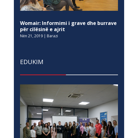
Womair: Informimi i grave dhe burrave
për cilësinë e ajrit
Nën 21, 2019
|
Barazi
EDUKIM