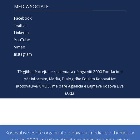
MEDIA SOCIALE
Facebook
Twitter
Linkedin
YouTube
Vimeo
Instagram
Të gjitha të drejtat e rezervuara që nga viti 2000 Fondacioni
për Informim, Media, Dialog dhe Edukim KosovaLive
(KosovaLive/KIMDE), më parë Agjencia e Lajmeve Kosova Live
(AKL).
KosovaLive është organizatë e pavarur mediale, e themeluar
në vitin 2000, që mbështetet nga organizata dhe agjenci