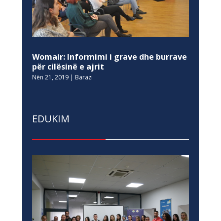
Womair: Informimi i grave dhe burrave
për cilësinë e ajrit
Nën 21, 2019
|
Barazi
EDUKIM