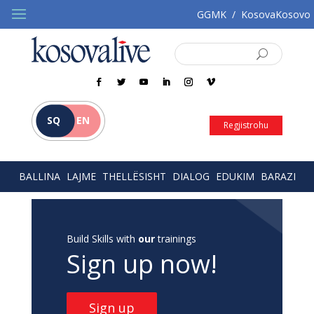
GGMK
/
KosovaKosovo
SQ
EN
Regjistrohu
BALLINA
LAJME
THELLËSISHT
DIALOG
EDUKIM
BARAZI
Build Skills with
our
trainings
Sign up now!
Sign up