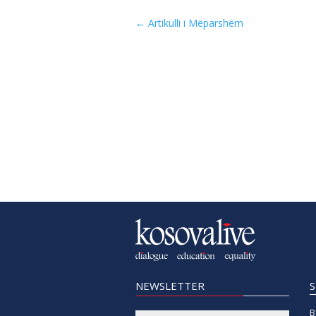
←
Artikulli i Mëparshëm
NEWSLETTER
B