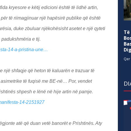
da kryesore e këtij edicioni është të lidhë artin,
 për të riimagjinuar një hapësirë publike që është
rësia, duke zbuluar njëkohësisht asetet e një qyteti
Të
Bo
 padukshmëria e tij.
Ba
Di
esta-14-a-pristina-une…
Qer 
 një shfaqje që heton të kaluarën e trazuar të
 asimetrike të fuqisë me BE-në… Por, vendet
DI
shtinës shpesh e lënë në hije artin në pamje.
/manifesta-14-2151927
ëgjonte atë që duan vetë banorët e Prishtinës. Aty