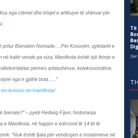
a nga citimet dhe linqet e artikujve të shkruar për
al
.
Të
Bo
Ba
Di
r të pritur Bienalen Nomade….Për Kosovën, qytetarët e
Qer 
 në katër vende pa viza, Manifesta është një thirrje e
 ndërkombëtar përmes artdashësve, koleksionistëve,
 vijnë nga e gjithë bota…..”
TH
na-en-kosovo-se-manifesta/
ë bienale?“ – pyeti Hedwig Fijen, historianja
 e Manifesta, në hapjen e edicionit të 14-të të
orrik. “Nuk është fjala për vendosjen e instalimeve në