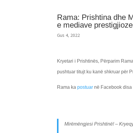
Rama: Prishtina dhe Ma
e mediave prestigjioze
Gus 4, 2022
Kryetari i Prishtinës, Përparim Rama
pushtuar titujt ku kanë shkruar për 
Rama ka
postuar
në Facebook disa p
Mirëmëngjesi Prishtinë! – Kryeqyt