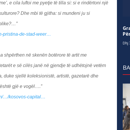
’, e cila luftoi me pyetje të tilla si: si e rindërtoni një
kulturore? Dhe mbi të gjitha: si mundeni ju si
ublike?…”
Gr
Për
in-pristina-de-stad-weer…
Dhj 
na shpërthen në skenën botërore të artit me
tarët e së cilës janë në gjendje të udhëtojnë vetëm
BA
, duke sjellë koleksionistë, artistë, gazetarë dhe
 është gjë e vogël….”
om/…/kosovos-capital…