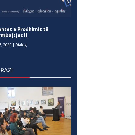
antet e Prodhimit të
mbajtjes II
7, 2020
|
Dialog
RAZI