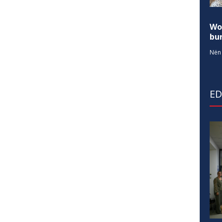
Wo
bur
Nën 
E