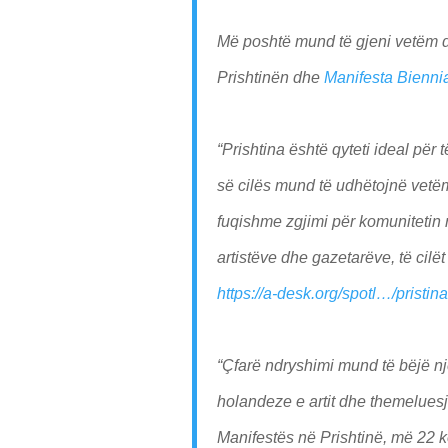
Më poshtë mund të gjeni vetëm dis
Prishtinën dhe
Manifesta Bienni
“Prishtina është qyteti ideal pë
së cilës mund të udhëtojnë vetëm
fuqishme zgjimi për komunitetin
artistëve dhe gazetarëve, të cilët
https://a-desk.org/spotl…/pristi
“Çfarë ndryshimi mund të bëjë nj
holandeze e artit dhe themeluesja
Manifestës në Prishtinë, më 22 k