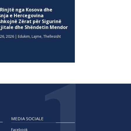
 Rinjtë nga Kosova dhe
snja e Hercegovina
shkojnë Zërat për Sigurinë
gjitale dhe Shëndetin Mendor
26, 2026
|
Edukim
,
Lajme
,
Thellesisht
MEDIA SOCIALE
Facebook