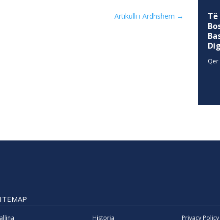
Të
Artikulli i Ardhshëm
→
Bo
Ba
Di
Qer 
SITEMAP
allina
Historia
Privacy Policy