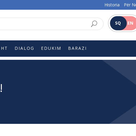
Historia
Për N
SQ
EN
SHT
DIALOG
EDUKIM
BARAZI
!