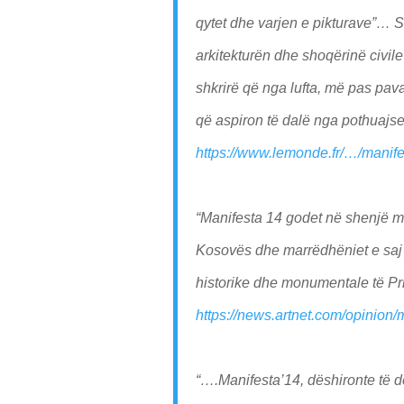
qytet dhe varjen e pikturave”… Sfi
arkitekturën dhe shoqërinë civile
shkrirë që nga lufta, më pas pava
që aspiron të dalë nga pothuajse
https://www.lemonde.fr/…/manif
“Manifesta 14 godet në shenjë me
Kosovës dhe marrëdhëniet e saj
historike dhe monumentale të Pri
https://news.artnet.com/opinion
“….Manifesta’14, dëshironte të d