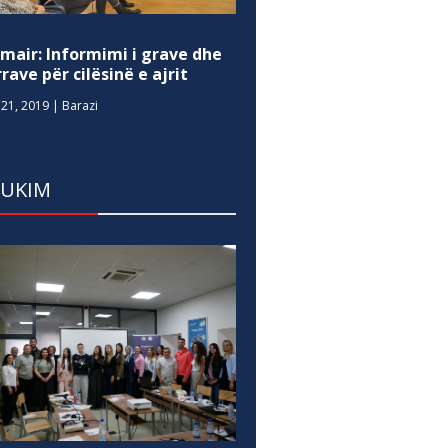
mair: Informimi i grave dhe
rave për cilësinë e ajrit
21, 2019
|
Barazi
DUKIM