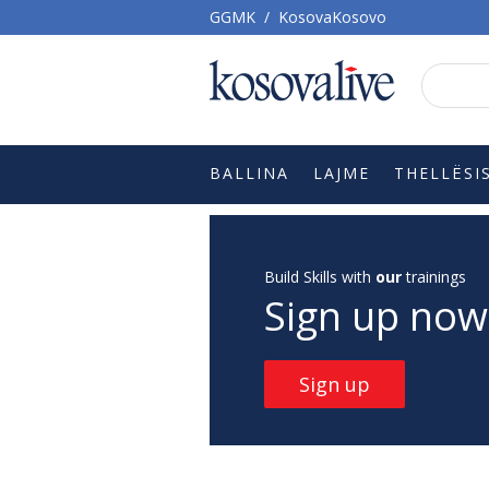
GGMK
/
KosovaKosovo
BALLINA
LAJME
THELLËSI
Build Skills with
our
trainings
Sign up now
Sign up