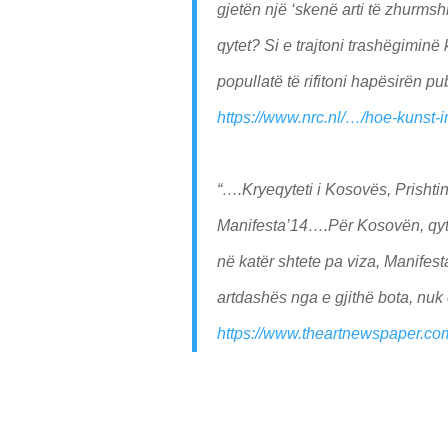
gjetën një ‘skenë arti të zhurmshme
qytet? Si e trajtoni trashëgiminë 
popullatë të rifitoni hapësirën p
https://www.nrc.nl/…/hoe-kunst-
“….Kryeqyteti i Kosovës, Prishti
Manifesta’14….Për Kosovën, qyte
në katër shtete pa viza, Manifesta
artdashës nga e gjithë bota, nuk
https://www.theartnewspaper.c