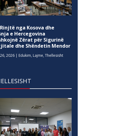
 Rinjtë nga Kosova dhe
snja e Hercegovina
shkojnë Zërat për Sigurinë
gjitale dhe Shëndetin Mendor
26, 2026
|
Edukim
,
Lajme
,
Thellesisht
ELLESISHT