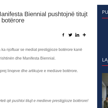
PU
nifesta Biennial pushtojnë titujt
 botërore
 ka njoftuar se mediat prestigjioze botërore kanë
Prishtinën dhe Manifesta Biennial.
LA
rej linqeve dhe artikujve e mediave botërore.
eti që pushtoi titujt e medieve prestigjioze botërore!