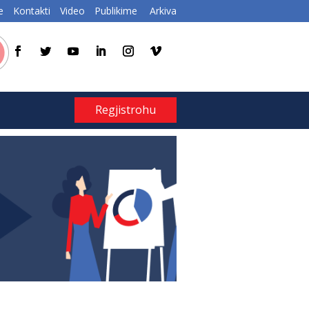
e
Kontakti
Video
Publikime
Arkiva
Regjistrohu