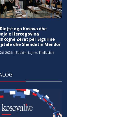
 Rinjtë nga Kosova dhe
snja e Hercegovina
shkojnë Zërat për Sigurinë
gjitale dhe Shëndetin Mendor
26, 2026
|
Edukim
,
Lajme
,
Thellesisht
ALOG