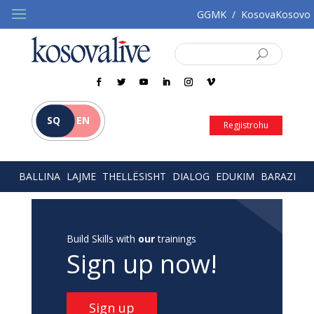
GGMK
/
KosovaKosovo
SQ
EN
Regjistrohu
BALLINA
LAJME
THELLËSISHT
DIALOG
EDUKIM
BARAZI
Build Skills with
our
trainings
Sign up now!
Sign up