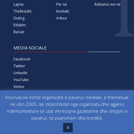
Lajme
Për ne
Reklamo me ne
Thellësisht
Kontakt
Dialog
Arkiva
Edukim
Barazi
MEDIA SOCIALE
Facebook
Twitter
Linkedin
YouTube
Vimeo
Instagram
KosovaLive është organizatë e pavarur mediale, e themeluar
në vitin 2000, që mbështetet nga organizata dhe agjenci
Të gjitha të drejtat e rezervuara që nga viti 2000 Fondacioni
ndërkombëtare të cilat vlerësojnë gazetarinë dhe shtypin e
për Informim, Media, Dialog dhe Edukim KosovaLive
pavarur, të paanshëm dhe kredibil.
(KosovaLive/KIMDE), më parë Agjencia e Lajmeve Kosova Live
X
(AKL).