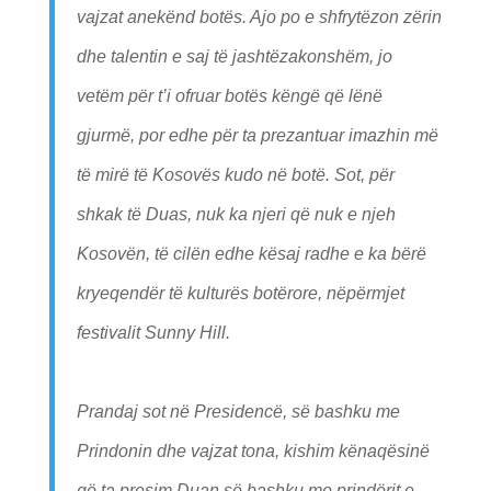
vajzat anekënd botës. Ajo po e shfrytëzon zërin
dhe talentin e saj të jashtëzakonshëm, jo
vetëm për t’i ofruar botës këngë që lënë
gjurmë, por edhe për ta prezantuar imazhin më
të mirë të Kosovës kudo në botë. Sot, për
shkak të Duas, nuk ka njeri që nuk e njeh
Kosovën, të cilën edhe kësaj radhe e ka bërë
kryeqendër të kulturës botërore, nëpërmjet
festivalit Sunny Hill.
Prandaj sot në Presidencë, së bashku me
Prindonin dhe vajzat tona, kishim kënaqësinë
që ta presim Duan së bashku me prindërit e