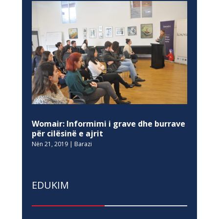
Womair: Informimi i grave dhe burrave
për cilësinë e ajrit
Nën 21, 2019
|
Barazi
EDUKIM