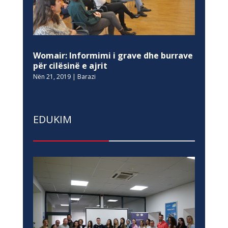
Womair: Informimi i grave dhe burrave
për cilësinë e ajrit
Nën 21, 2019
|
Barazi
EDUKIM