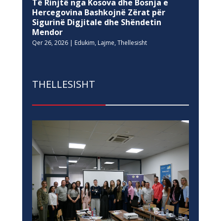
Të Rinjtë nga Kosova dhe Bosnja e
Hercegovina Bashkojnë Zërat për
Sigurinë Digjitale dhe Shëndetin
Mendor
Qer 26, 2026
|
Edukim
,
Lajme
,
Thellesisht
THELLESISHT