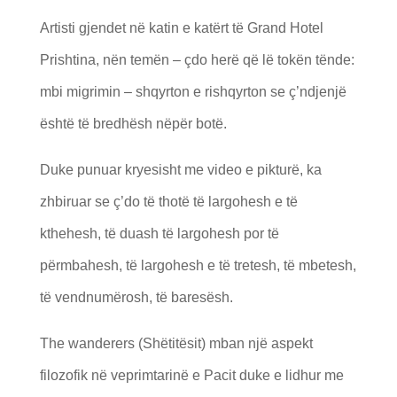
Artisti gjendet në katin e katërt të Grand Hotel
Prishtina, nën temën – çdo herë që lë tokën tënde:
mbi migrimin – shqyrton e rishqyrton se ç’ndjenjë
është të bredhësh nëpër botë.
Duke punuar kryesisht me video e pikturë, ka
zhbiruar se ç’do të thotë të largohesh e të
kthehesh, të duash të largohesh por të
përmbahesh, të largohesh e të tretesh, të mbetesh,
të vendnumërosh, të baresësh.
The wanderers (Shëtitësit) mban një aspekt
filozofik në veprimtarinë e Pacit duke e lidhur me