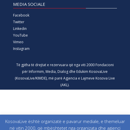
MEDIA SOCIALE
Facebook
Twitter
Linkedin
YouTube
Vimeo
Instagram
Të gjitha të drejtat e rezervuara që nga viti 2000 Fondacioni
për Informim, Media, Dialog dhe Edukim KosovaLive
(KosovaLive/KIMDE), më parë Agjencia e Lajmeve Kosova Live
(AKL).
KosovaLive është organizatë e pavarur mediale, e themeluar
në vitin 2000, që mbështetet nga organizata dhe agjenci