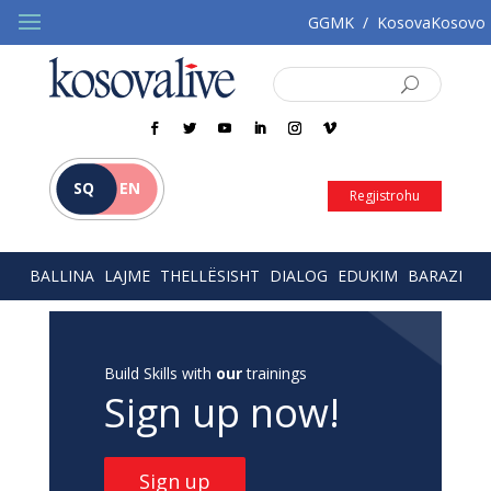
GGMK
/
KosovaKosovo
SQ
EN
Regjistrohu
BALLINA
LAJME
THELLËSISHT
DIALOG
EDUKIM
BARAZI
Build Skills with
our
trainings
Sign up now!
Sign up