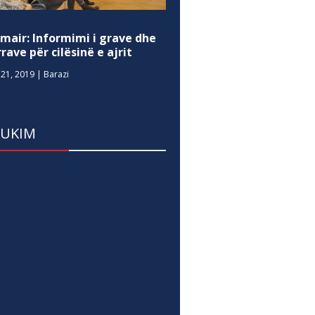
mair: Informimi i grave dhe
rave për cilësinë e ajrit
21, 2019
|
Barazi
DUKIM