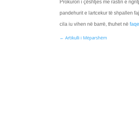
Prokurori i çështjes me rastin e ngri
pandehurit e lartcekur të shpallen fa
cila iu vihen në barrë, thuhet në
faqe
←
Artikulli i Mëparshëm