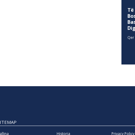
Të
Bo
Ba
Di
Qer 
SITEMAP
allina
Historia
Privacy Policy