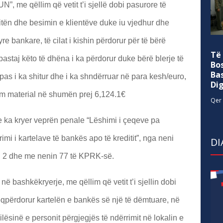
N”, me qëllim që vetit t’i sjellë dobi pasurore të
tën dhe besimin e klientëve duke iu vjedhur dhe
yre bankare, të cilat i kishin përdorur për të bërë
Të
i pastaj këto të dhëna i ka përdorur duke bërë blerje të
Bo
Ba
as i ka shitur dhe i ka shndërruar në para kesh/euro,
Di
ëm material në shumën prej 6,124.1€
Qer 
 ka kryer veprën penale “Lëshimi i çeqeve pa
i i kartelave të bankës apo të kreditit”, nga neni
DI
in 2 dhe me nenin 77 të KPRK-së.
në bashkëkryerje, me qëllim që vetit t’i sjellin dobi
qpërdorur kartelën e bankës së një të dëmtuare, në
lësinë e personit përgjegjës të ndërrimit në lokalin e