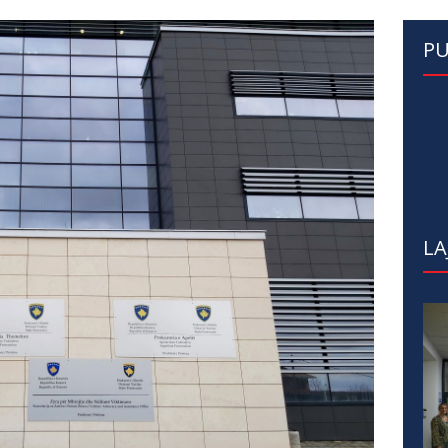
PU
LA