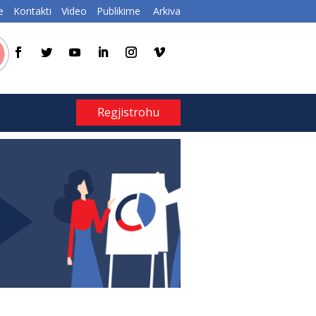
e
Kontakti
Video
Publikime
Arkiva
Regjistrohu