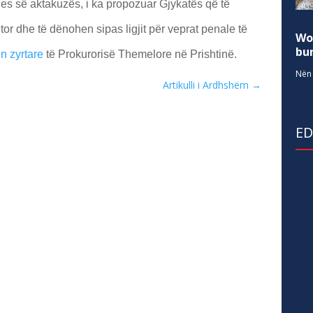
tjes së aktakuzës, i ka propozuar Gjykatës që të
jtor dhe të dënohen sipas ligjit për veprat penale të
Wo
bur
n zyrtare
të Prokurorisë Themelore në Prishtinë.
Nën 
Artikulli i Ardhshëm
→
E