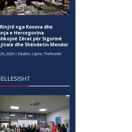
 Rinjtë nga Kosova dhe
snja e Hercegovina
shkojnë Zërat për Sigurinë
gjitale dhe Shëndetin Mendor
26, 2026
|
Edukim
,
Lajme
,
Thellesisht
ELLESISHT