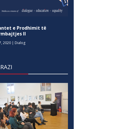
antet e Prodhimit të
mbajtjes II
7, 2020
|
Dialog
RAZI