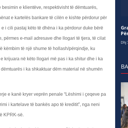
 besimin e klientëve, respektivisht të dëmtuarës,
hënat e kartelës bankare të cilën e kishte përdorur për
Gr
 e i cili pastaj këto të dhëna i ka përdorur duke bërë
Për
 përmes e-mail adresave dhe llogari të tjera, të cilat
Dhj 
 në këmbim të një shume të hollash/përqindje, ku
 e krijuara në këto llogari më pas i ka shitur dhe i ka
BA
ë dëmtuarës i ka shkaktuar dëm material në shumën
rje e kanë kryer veprën penale “Lëshimi i çeqeve pa
i i kartelave të bankës apo të kreditit”, nga neni
 të KPRK-së.