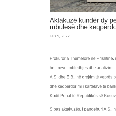
Aktakuzë kundër dy pe
mbulesë dhe keqpërdor
Gus 9, 2022
Prokuroria Themelore në Prishtinë, njo
hetimeve, mbledhjes dhe analizimit 
A.S. dhe E.B., në drejtim të veprës
dhe keqpërdorimi i kartelave të bank
Kodit Penal të Republikës së Kosov
Sipas aktakuzës, i pandehuri A.S., n