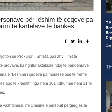
rsonave për lëshim të çeqeve pa
Të
im të kartelave të bankës
Bo
Ba
Di
Qer 
fton se Prokurori i Shtetit, pas zhvillimit të
të provave, ka ngritur aktakuzë ndaj të pandehurve
TH
 penale “Lëshimi i çeqeve pa mbulesë ose të rremë
ës apo të kreditit”, nga neni 301 lidhur me neni 31 të
ës.
ë vazhdimësi, në cilësinë e personit përgjegjës të