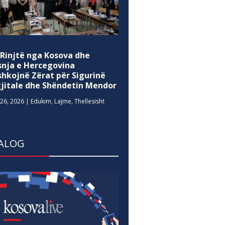
 Rinjtë nga Kosova dhe
snja e Hercegovina
shkojnë Zërat për Sigurinë
gjitale dhe Shëndetin Mendor
26, 2026
|
Edukim
,
Lajme
,
Thellesisht
ALOG