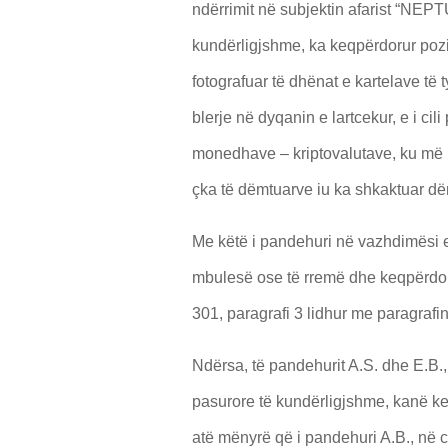
ndërrimit në subjektin afarist “NEPTU
kundërligjshme, ka keqpërdorur pozi
fotografuar të dhënat e kartelave të t
blerje në dyqanin e lartcekur, e i cil
monedhave – kriptovalutave, ku më p
çka të dëmtuarve iu ka shkaktuar d
Me këtë i pandehuri në vazhdimësi e
mbulesë ose të rremë dhe keqpërdorim
301, paragrafi 3 lidhur me paragraf
Ndërsa, të pandehurit A.S. dhe E.B., 
pasurore të kundërligjshme, kanë ke
atë mënyrë që i pandehuri A.B., në ci