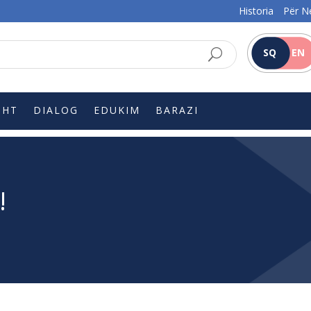
Historia
Për N
SQ
EN
SHT
DIALOG
EDUKIM
BARAZI
!