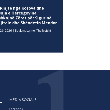
 Rinjtë nga Kosova dhe
snja e Hercegovina
shkojnë Zërat për Sigurinë
gjitale dhe Shëndetin Mendor
26, 2026
|
Edukim
,
Lajme
,
Thellesisht
MEDIA SOCIALE
Facebook