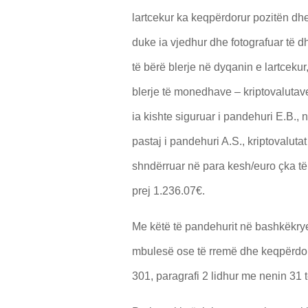
lartcekur ka keqpërdorur pozitën dhe
duke ia vjedhur dhe fotografuar të d
të bërë blerje në dyqanin e lartcekur,
blerje të monedhave – kriptovalutave,
ia kishte siguruar i pandehuri E.B.,
pastaj i pandehuri A.S., kriptovalutat
shndërruar në para kesh/euro çka t
prej 1.236.07€.
Me këtë të pandehurit në bashkëkrye
mbulesë ose të rremë dhe keqpërdorim
301, paragrafi 2 lidhur me nenin 31