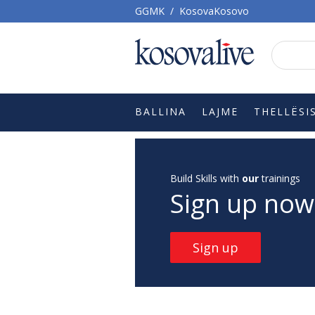
GGMK
/
KosovaKosovo
BALLINA
LAJME
THELLËSI
Build Skills with
our
trainings
Sign up now
Sign up