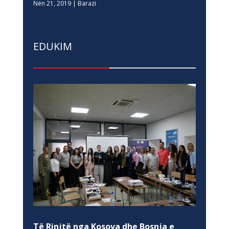
Nën 21, 2019
|
Barazi
EDUKIM
Të Rinjtë nga Kosova dhe Bosnja e