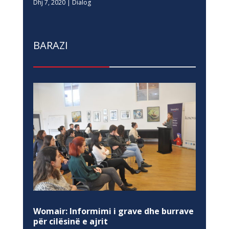
Dhj 7, 2020
|
Dialog
BARAZI
Womair: Informimi i grave dhe burrave
për cilësinë e ajrit