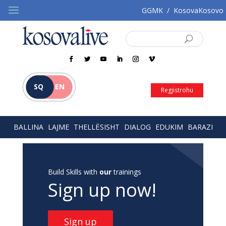
GGMK
/
KosovaKosovo
SQ
EN
Regjistrohu
BALLINA
LAJME
THELLËSISHT
DIALOG
EDUKIM
BARAZI
Build Skills with
our
trainings
Sign up now!
Sign up