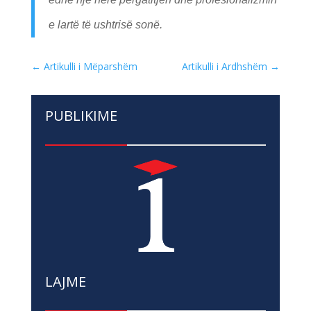
e lartë të ushtrisë sonë.
←
Artikulli i Mëparshëm
Artikulli i Ardhshëm
→
PUBLIKIME
LAJME