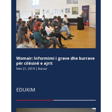
Womair: Informimi i grave dhe burrave
për cilësinë e ajrit
Nën 21, 2019
|
Barazi
EDUKIM