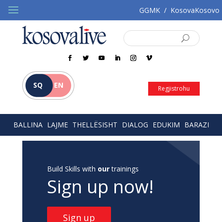
GGMK
/
KosovaKosovo
SQ
EN
Regjistrohu
BALLINA
LAJME
THELLËSISHT
DIALOG
EDUKIM
BARAZI
Build Skills with
our
trainings
Sign up now!
Sign up