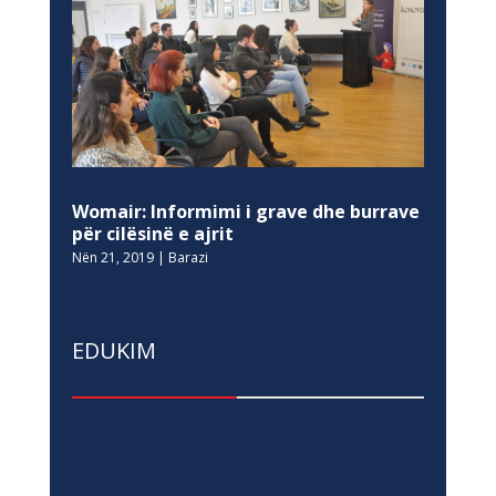
Womair: Informimi i grave dhe burrave
për cilësinë e ajrit
Nën 21, 2019
|
Barazi
EDUKIM