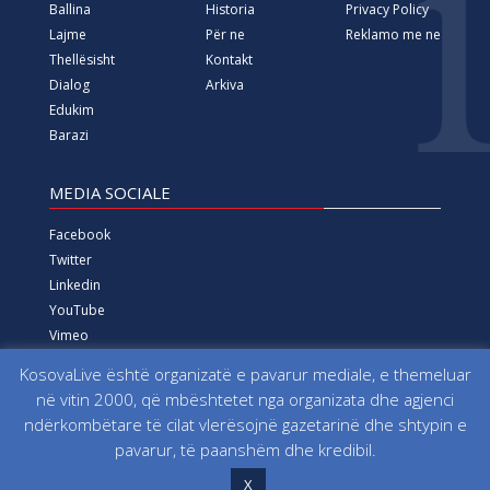
Linkedin
YouTube
Vimeo
Instagram
Të gjitha të drejtat e rezervuara që nga viti 2000 Fondacioni
për Informim, Media, Dialog dhe Edukim KosovaLive
(KosovaLive/KIMDE), më parë Agjencia e Lajmeve Kosova Live
(AKL).
KosovaLive është organizatë e pavarur mediale, e themeluar
në vitin 2000, që mbështetet nga organizata dhe agjenci
ndërkombëtare të cilat vlerësojnë gazetarinë dhe shtypin e
pavarur, të paanshëm dhe kredibil.
X