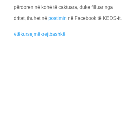
përdoren në kohë të caktuara, duke filluar nga
dritat, thuhet në
postimin
në Facebook të KEDS-it.
#tëkursejmëkrejtbashkë