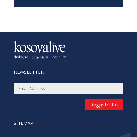
Regjistrohu
SITEMAP
Ballina
Historia
Privacy Policy
Lajme
Për ne
Reklamo me ne
Thellësisht
Kontakt
Dialog
Arkiva
Edukim
Barazi
MEDIA SOCIALE
Facebook
Twitter