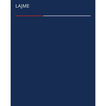
LAJME
Të Rinjtë nga Kosova dhe Bosnja e
Hercegovina Bashkojnë Zërat për
Sigurinë Digjitale dhe Shëndetin
Mendor