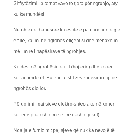
Shfrytëzimi i alternativave të tjera për ngrohje, aty
ku ka mundësi.
Në objektet banesore ku është e pamundur një gjë
e tillë, kalimi në ngrohës efiçent si dhe menaxhimi
më i mirë i hapësirave të ngrohjes.
Kujdesi në ngrohësin e ujit (bojlerin) dhe kohën
kur ai përdoret. Potencialisht zëvendësimi i tij me
ngrohës diellor.
Përdorimi i pajisjeve elektro-shtëpiake në kohën
kur energjia është më e lirë (jashtë pikut).
Ndalja e furnizimit pajisjeve që nuk ka nevojë të