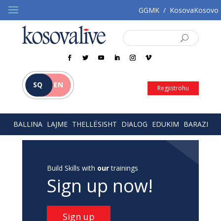
GGMK
/
KosovaKosovo
SQ
EN
Regjistrohu
BALLINA
LAJME
THELLËSISHT
DIALOG
EDUKIM
BARAZI
Build Skills with
our
trainings
Sign up now!
Sign up