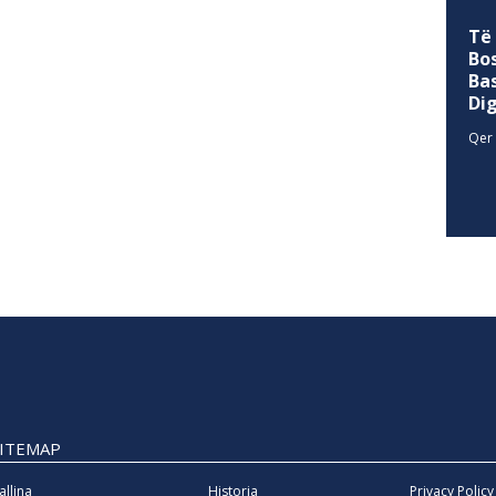
Të
Bo
Ba
Di
Qer 
SITEMAP
allina
Historia
Privacy Policy