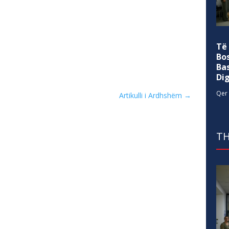
Të
Bo
Ba
Di
Qer 
Artikulli i Ardhshëm
→
TH