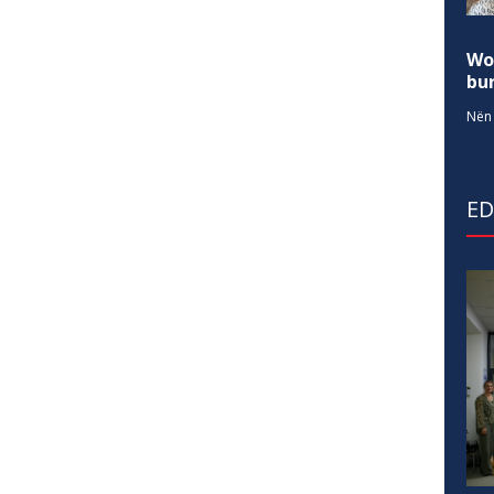
Wo
bur
Nën 
E