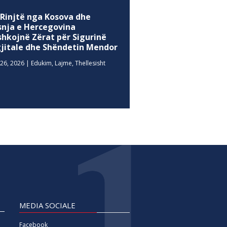
 Rinjtë nga Kosova dhe
snja e Hercegovina
shkojnë Zërat për Sigurinë
gjitale dhe Shëndetin Mendor
26, 2026
|
Edukim
,
Lajme
,
Thellesisht
MEDIA SOCIALE
Facebook