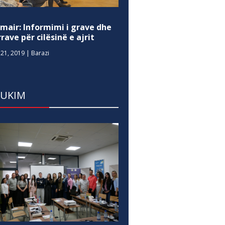
mair: Informimi i grave dhe
rave për cilësinë e ajrit
21, 2019
|
Barazi
DUKIM