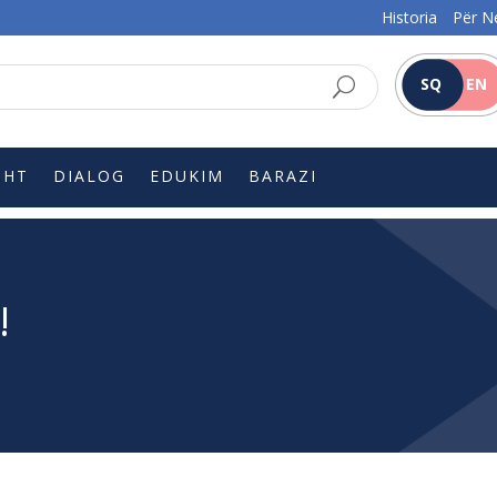
Historia
Për N
SQ
EN
SHT
DIALOG
EDUKIM
BARAZI
!