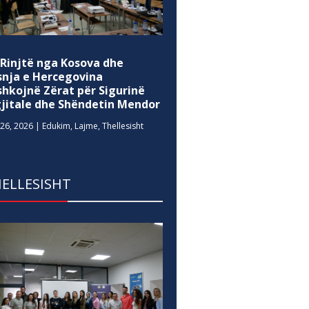
 Rinjtë nga Kosova dhe
snja e Hercegovina
shkojnë Zërat për Sigurinë
gjitale dhe Shëndetin Mendor
26, 2026
|
Edukim
,
Lajme
,
Thellesisht
ELLESISHT