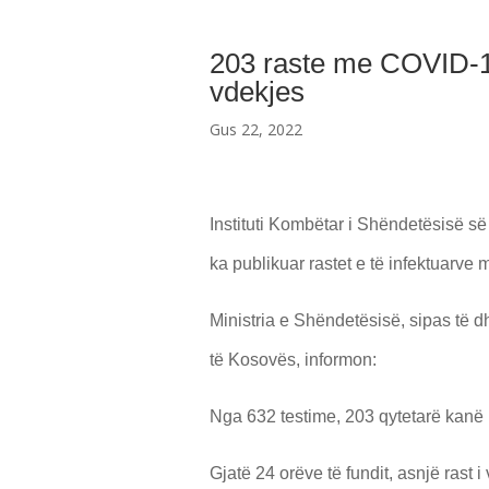
203 raste me COVID-19
vdekjes
Gus 22, 2022
Instituti Kombëtar i Shëndetësisë 
ka publikuar rastet e të infektuarv
Ministria e Shëndetësisë, sipas të 
të Kosovës, informon:
Nga 632 testime, 203 qytetarë kanë 
Gjatë 24 orëve të fundit, asnjë rast i