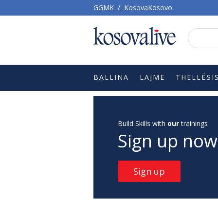
GGMK
/
KosovaKosovo
BALLINA
LAJME
THELLËSI
Build Skills with
our
trainings
Sign up now
Sign up