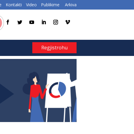
e
Kontakti
Video
Publikime
Arkiva
Regjistrohu