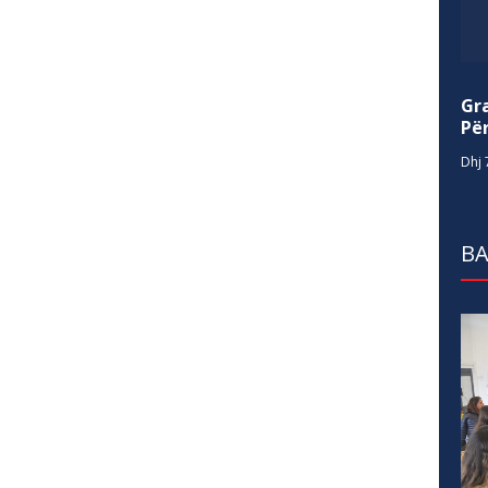
Gr
Për
Dhj 
BA