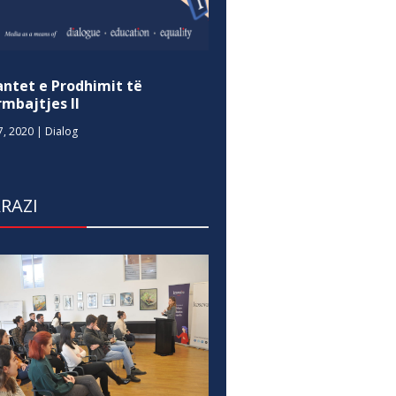
antet e Prodhimit të
mbajtjes II
7, 2020
|
Dialog
RAZI