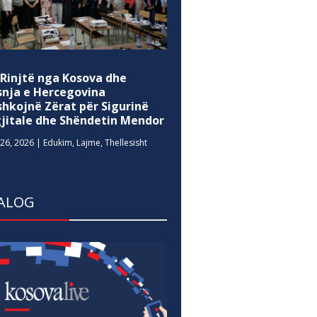
 Rinjtë nga Kosova dhe
snja e Hercegovina
shkojnë Zërat për Sigurinë
gjitale dhe Shëndetin Mendor
26, 2026
|
Edukim
,
Lajme
,
Thellesisht
ALOG