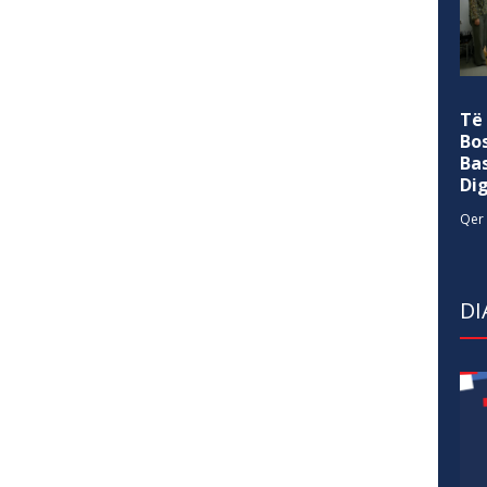
Të
Bo
Ba
Di
Qer 
DI