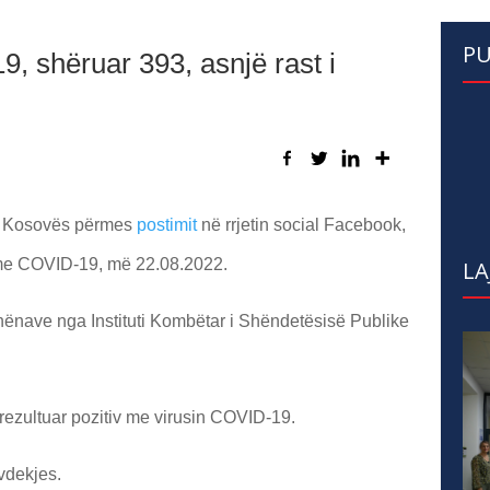
PU
, shëruar 393, asnjë rast i
së Kosovës përmes
postimit
në rrjetin social Facebook,
e me COVID-19, më 22.08.2022.
LA
dhënave nga Instituti Kombëtar i Shëndetësisë Publike
rezultuar pozitiv me virusin COVID-19.
 vdekjes.