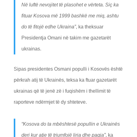
Në luftë nevojitet të plasohet e vërteta. Siç ka
fituar Kosova më 1999 bashkë me miq, ashtu
do të fitojë edhe Ukraina”
, ka theksuar
Presidentja Omani në takim me gazetarët
ukrainas.
Sipas presidentes Osmani populli i Kosovës është
përkrah atij të Ukrainës, teksa ka ftuar gazetarët
ukrainas që të jenë zë i fuqishëm i thellimit të
raporteve ndërmjet të dy shteteve.
“Kosova do ta mbështesë popullin e Ukrainës
deri kur atje të triumfojë liria dhe paqja”
, ka