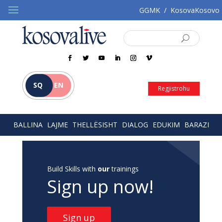
GGMK
/
KosovaKosovo
SQ
EN
Regjistrohu
BALLINA
LAJME
THELLËSISHT
DIALOG
EDUKIM
BARAZI
Build Skills with
our
trainings
Sign up now!
Sign up