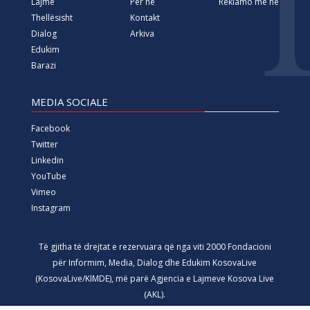
Lajme
Për ne
Reklamo me ne
Thellësisht
Kontakt
Dialog
Arkiva
Edukim
Barazi
MEDIA SOCIALE
Facebook
Twitter
Linkedin
YouTube
Vimeo
Instagram
Të gjitha të drejtat e rezervuara që nga viti 2000 Fondacioni
për Informim, Media, Dialog dhe Edukim KosovaLive
(KosovaLive/KIMDE), më parë Agjencia e Lajmeve Kosova Live
(AKL).