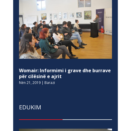
Womair: Informimi i grave dhe burrave
për cilësinë e ajrit
Nën 21, 2019
|
Barazi
EDUKIM