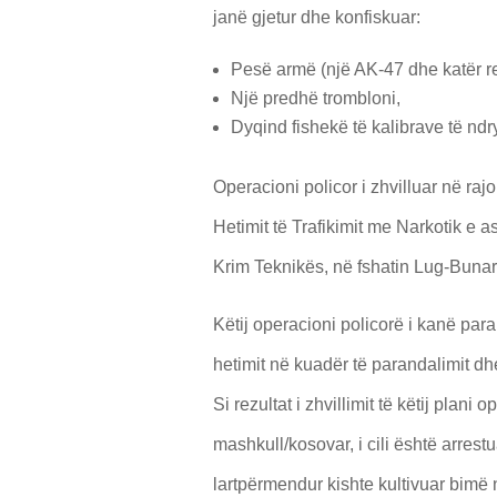
janë gjetur dhe konfiskuar:
Pesë armë (një AK-47 dhe katër re
Një predhë trombloni,
Dyqind fishekë të kalibrave të nd
Operacioni policor i zhvilluar në raj
Hetimit të Trafikimit me Narkotik e 
Krim Teknikës, në fshatin Lug-Bunar
Këtij operacioni policorë i kanë para
hetimit në kuadër të parandalimit dhe
Si rezultat i zhvillimit të këtij plani
mashkull/kosovar, i cili është arrestu
lartpërmendur kishte kultivuar bimë na