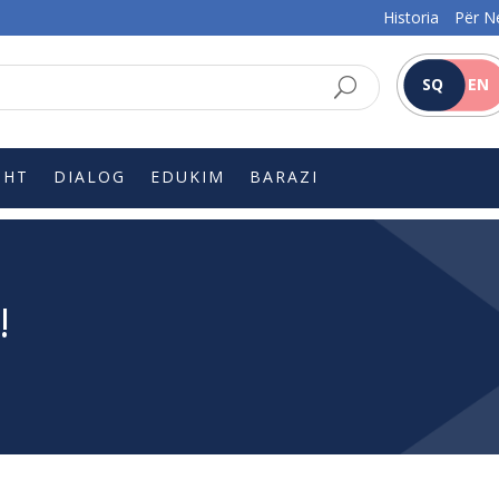
Historia
Për N
SQ
EN
SHT
DIALOG
EDUKIM
BARAZI
!