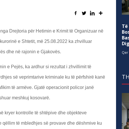
Të
 nga Drejtoria për Hetimin e Krimit të Organizuar në
Bo
Ba
rorinë e Shtetit, më 25.08.2022 ka zhvilluar
Di
jës dhe në rajonin e Gjakovës.
Qer 
in e Pejës, ka ardhur si rezultat i zhvillimit të
TH
dhjes së veprimtarive kriminale ku të përfshirë kanë
fikim të armëve. Gjatë operacionit policor janë
dyshuar meshkuj kosovarë.
anë kryer kontrolle të shtëpive dhe objekteve
me qëllim të mbledhjes së provave dhe dëshmive ku