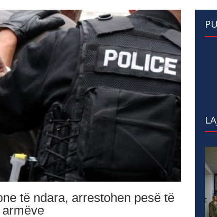
PU
LA
one të ndara, arrestohen pesë të
ë armëve