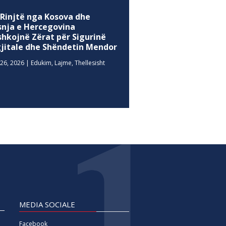
 Rinjtë nga Kosova dhe
snja e Hercegovina
shkojnë Zërat për Sigurinë
gjitale dhe Shëndetin Mendor
26, 2026
|
Edukim
,
Lajme
,
Thellesisht
MEDIA SOCIALE
Facebook