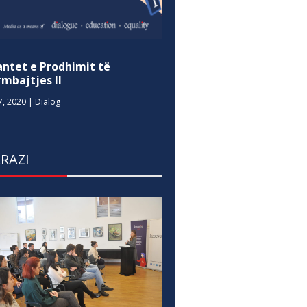
antet e Prodhimit të
mbajtjes II
7, 2020
|
Dialog
RAZI