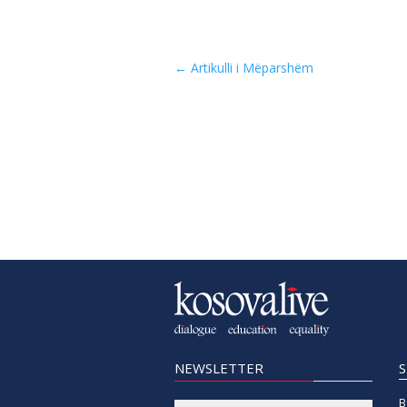
←
Artikulli i Mëparshëm
NEWSLETTER
B