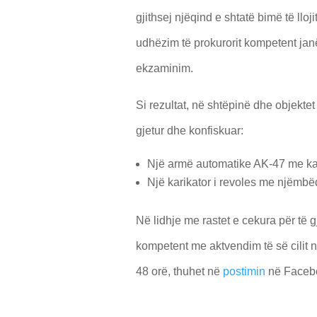
gjithsej njëqind e shtatë bimë të lloji
udhëzim të prokurorit kompetent janë
ekzaminim.
Si rezultat, në shtëpinë dhe objektet 
gjetur dhe konfiskuar:
Një armë automatike AK-47 me kar
Një karikator i revoles me njëmbë
Në lidhje me rastet e cekura për të g
kompetent me aktvendim të së cilit 
48 orë, thuhet në
postimin
në Facebo