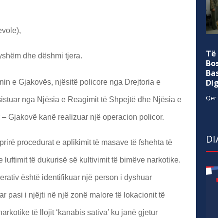
vole),
Të
ryshëm dhe dëshmi tjera.
Bo
Ba
Di
onin e Gjakovës, njësitë policore nga Drejtoria e
Qer 
asistuar nga Njësia e Reagimit të Shpejtë dhe Njësia e
 – Gjakovë kanë realizuar një operacion policor.
DI
prirë procedurat e aplikimit të masave të fshehta të
 luftimit të dukurisë së kultivimit të bimëve narkotike.
 operativ është identifikuar një person i dyshuar
ar pasi i njëjti në një zonë malore të lokacionit të
rkotike të llojit ‘kanabis sativa’ ku janë gjetur