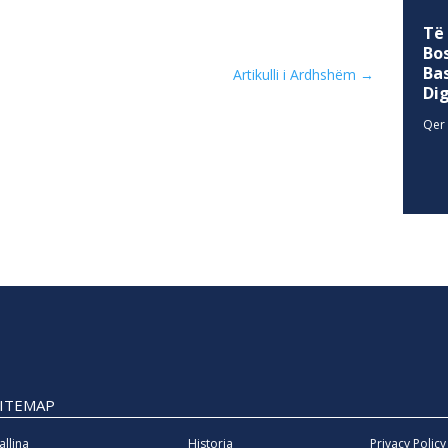
Të
Bo
Ba
Artikulli i Ardhshëm
→
Di
Qer 
SITEMAP
allina
Historia
Privacy Policy