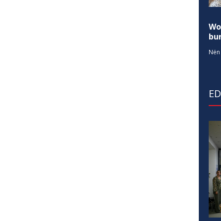
Wo
bur
Nën 
E