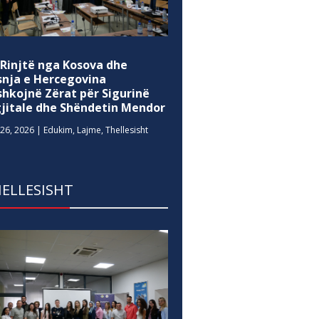
 Rinjtë nga Kosova dhe
snja e Hercegovina
shkojnë Zërat për Sigurinë
gjitale dhe Shëndetin Mendor
26, 2026
|
Edukim
,
Lajme
,
Thellesisht
ELLESISHT