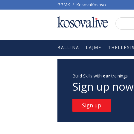
GGMK
/
KosovaKosovo
BALLINA
LAJME
THELLËSI
Build Skills with
our
trainings
Sign up now
Sign up