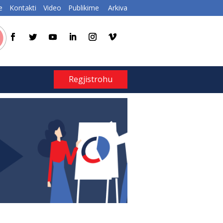
e
Kontakti
Video
Publikime
Arkiva
Regjistrohu