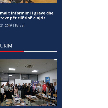
mair: Informimi i grave dhe
rave për cilësinë e ajrit
21, 2019
|
Barazi
DUKIM