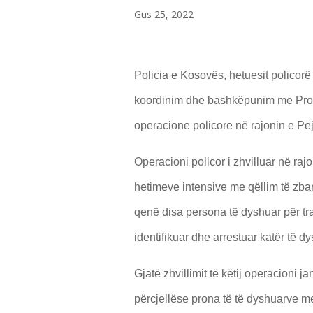
Gus 25, 2022
Policia e Kosovës, hetuesit policorë
koordinim dhe bashkëpunim me Proku
operacione policore në rajonin e Pe
Operacioni policor i zhvilluar në rajon
hetimeve intensive me qëllim të zbar
qenë disa persona të dyshuar për tra
identifikuar dhe arrestuar katër të 
Gjatë zhvillimit të këtij operacioni j
përcjellëse prona të të dyshuarve 