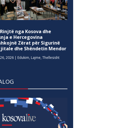
 Rinjtë nga Kosova dhe
snja e Hercegovina
shkojnë Zërat për Sigurinë
gjitale dhe Shëndetin Mendor
26, 2026
|
Edukim
,
Lajme
,
Thellesisht
ALOG