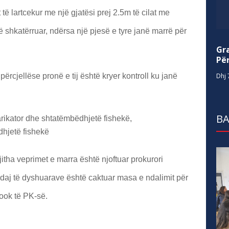
t të lartcekur me një gjatësi prej 2.5m të cilat me
 shkatërruar, ndërsa një pjesë e tyre janë marrë për
Gr
Për
përcjellëse pronë e tij është kryer kontroll ku janë
Dhj 
BA
ikator dhe shtatëmbëdhjetë fishekë,
dhjetë fishekë
jitha veprimet e marra është njoftuar prokurori
ndaj të dyshuarave është caktuar masa e ndalimit për
ok të PK-së.