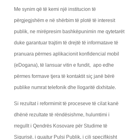
Me synim që të kemi një institucion të
përgjegjshëm e në shërbim të plotë të interesit
publik, ne mirëpresim bashkëpunimin me qytetarët
duke garantuar trajtim të drejtë të informatave të
pranuara përmes aplikacionit konfidencial mobil
(eDogana), të lansuar vitin e fundit, apo edhe
përmes formave tjera të kontaktit siç janë bërë
publike numrat telefonik dhe llogaritë dixhitale.
Si rezultat i reformimit të proceseve të cilat kanë
dhënë rezultate të rëndësishme, hulumtimi i
rregullt i Qendrës Kosovare për Studime të
Sigurisë, i quajtur Pulsi Publik, i cili specifikisht