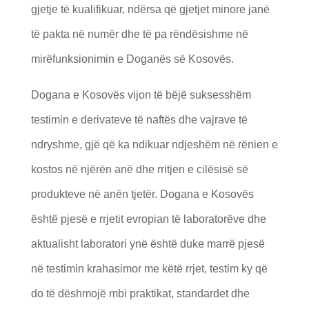
gjetje të kualifikuar, ndërsa që gjetjet minore janë
të pakta në numër dhe të pa rëndësishme në
mirëfunksionimin e Doganës së Kosovës.
Dogana e Kosovës vijon të bëjë suksesshëm
testimin e derivateve të naftës dhe vajrave të
ndryshme, gjë që ka ndikuar ndjeshëm në rënien e
kostos në njërën anë dhe rritjen e cilësisë së
produkteve në anën tjetër. Dogana e Kosovës
është pjesë e rrjetit evropian të laboratorëve dhe
aktualisht laboratori ynë është duke marrë pjesë
në testimin krahasimor me këtë rrjet, testim ky që
do të dëshmojë mbi praktikat, standardet dhe