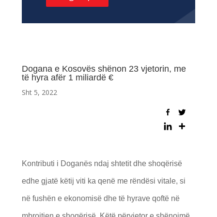
Dogana e Kosovës shënon 23 vjetorin, me
të hyra afër 1 miliardë €
Sht 5, 2022
Kontributi i Doganës ndaj shtetit dhe shoqërisë
edhe gjatë këtij viti ka qenë me rëndësi vitale, si
në fushën e ekonomisë dhe të hyrave qoftë në
mbrojtjen e shoqërisë. Këtë përvjetor e shënojmë