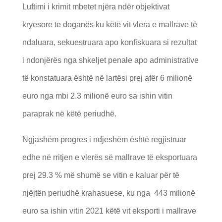
Luftimi i krimit mbetet njëra ndër objektivat
kryesore te doganës ku këtë vit vlera e mallrave të
ndaluara, sekuestruara apo konfiskuara si rezultat
i ndonjërës nga shkeljet penale apo administrative
të konstatuara është në lartësi prej afër 6 milionë
euro nga mbi 2.3 milionë euro sa ishin vitin
paraprak në këtë periudhë
.
Ngjashëm progres i ndjeshëm është regjistruar
edhe në rritjen e vlerës së mallrave të eksportuara
prej 29.3 % më shumë se vitin e kaluar për të
njëjtën periudhë krahasuese, ku nga 443 milionë
euro sa ishin vitin 2021 këtë vit eksporti i mallrave