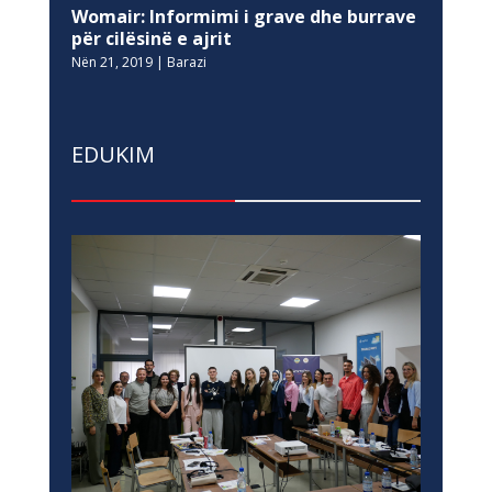
Womair: Informimi i grave dhe burrave
për cilësinë e ajrit
Nën 21, 2019
|
Barazi
EDUKIM