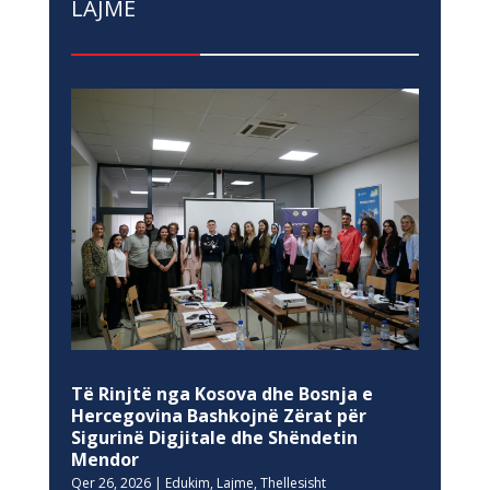
LAJME
Të Rinjtë nga Kosova dhe Bosnja e
Hercegovina Bashkojnë Zërat për
Sigurinë Digjitale dhe Shëndetin
Mendor
Qer 26, 2026
|
Edukim
,
Lajme
,
Thellesisht