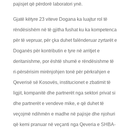
pajisjet që përdorë laboratori ynë.
Gjatë këtyre 23 viteve Dogana ka luajtur rol të
rëndësishëm në të gjitha fushat ku ka kompetenca
për të vepruar, për çka duhet falënderuar zyrtarët e
Doganës për kontributin e tyre në arritjet e
deritanishme, por është shumë e rëndësishme të
ri-përsërisim mirënjohjen tonë për përkrahjen e
Qeverisë së Kosovës, institucionet e zbatimit të
ligjit, kompanitë dhe partnerët nga sektori privat si
dhe partnerët e vendeve mike, e që duhet të
veçojmë ndihmën e madhe në pajisje dhe njohuri
që kemi pranuar në veçanti nga Qeveria e SHBA-