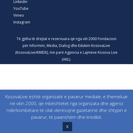
Linkedin
YouTube
Vimeo
Instagram
Të gjitha të drejtat e rezervuara që nga viti 2000 Fondacioni
për Informim, Media, Dialog dhe Edukim KosovaLive
(KosovaLive/KIMDE), më parë Agjencia e Lajmeve Kosova Live
(AKL).
KosovaLive është organizatë e pavarur mediale, e themeluar
në vitin 2000, që mbështetet nga organizata dhe agjenci
ndërkombëtare të cilat vlerësojnë gazetarinë dhe shtypin e
pavarur, të paanshëm dhe kredibil.
X