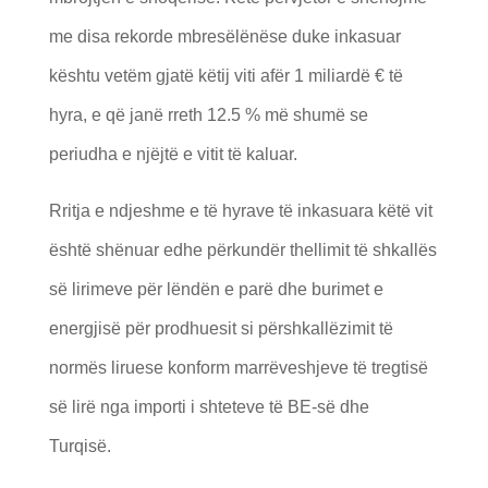
me disa rekorde mbresëlënëse duke inkasuar
kështu vetëm gjatë këtij viti afër 1 miliardë € të
hyra, e që janë rreth 12.5 % më shumë se
periudha e njëjtë e vitit të kaluar.
Rritja e ndjeshme e të hyrave të inkasuara këtë vit
është shënuar edhe përkundër thellimit të shkallës
së lirimeve për lëndën e parë dhe burimet e
energjisë për prodhuesit si përshkallëzimit të
normës liruese konform marrëveshjeve të tregtisë
së lirë nga importi i shteteve të BE-së dhe
Turqisë.