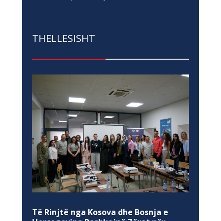
THELLESISHT
Të Rinjtë nga Kosova dhe Bosnja e