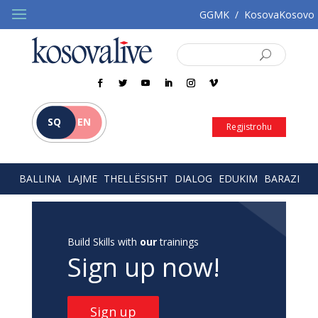
GGMK
/
KosovaKosovo
SQ
EN
Regjistrohu
BALLINA
LAJME
THELLËSISHT
DIALOG
EDUKIM
BARAZI
Build Skills with
our
trainings
Sign up now!
Sign up