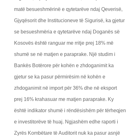
matë besueshmërinë e qytetarëve ndaj Qeverisë,
Gjyqësorit dhe Institucioneve të Sigurisë, ka gjetur
se besueshmëria e qytetarëve ndaj Doganës së
Kosovës është ranguar me rritje prej 18% më
shumë se në matjen e paraprake. Një studim i
Bankës Botërore për kohën e zhdoganimit ka
gjetur se ka pasur përmirësim në kohën e
zhdoganimit në import për 36% dhe në eksport
prej 16% krahasuar me matjen paraprake. Ky
është indikator shumë i rëndësishëm për tërheqjen
e investitorëve të huaj. Ngjashëm edhe raporti i
Zyrës Kombëtare të Auditorit nuk ka pasur asnjë