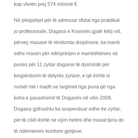
kap vlerën prej 574 milionë €.
Në përpjekjet për të adresuar sfidat nga praktikat
jo profesionale, Dogana e Kosovës gjatë këtij viti,
përveç masave të rëndomta disiplinore, ka marrë
edhe masën për ndërprerjen e marrëdhënies së
punës për 11 zyrtar doganor të dyshimtë për
keqpërdorim të detyrës zyrtare, e që është si
numër më i madh se largimet nga puna që nga
koha e pavarësimit të Doganës në vitin 2008.
Dogana gjithashtu ka suspenduar edhe tre zyrtar,
për të cilët është në vijim hetimi dhe masat tjera do
të ndërmerren konform gjetjeve.