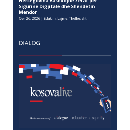
Hercegovina Bashkojnë Zërat për
Sigurinë Digjitale dhe Shëndetin
Mendor
Qer 26, 2026
|
Edukim
,
Lajme
,
Thellesisht
DIALOG