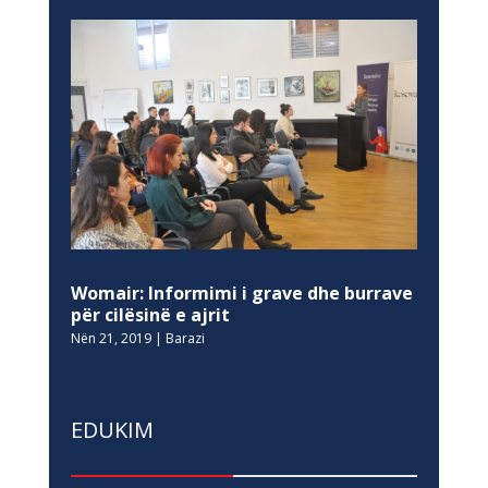
Womair: Informimi i grave dhe burrave
për cilësinë e ajrit
Nën 21, 2019
|
Barazi
EDUKIM