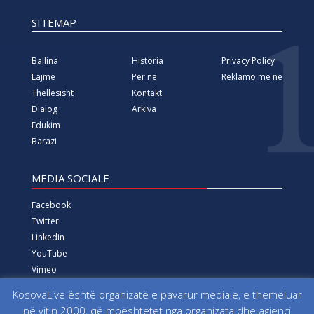
SITEMAP
Ballina
Historia
Privacy Policy
Lajme
Për ne
Reklamo me ne
Thellësisht
Kontakt
Dialog
Arkiva
Edukim
Barazi
MEDIA SOCIALE
Facebook
Twitter
Linkedin
YouTube
Vimeo
Instagram
KosovaLive është organizatë e pavarur mediale, e themeluar
në vitin 2000, që mbështetet nga organizata dhe agjenci