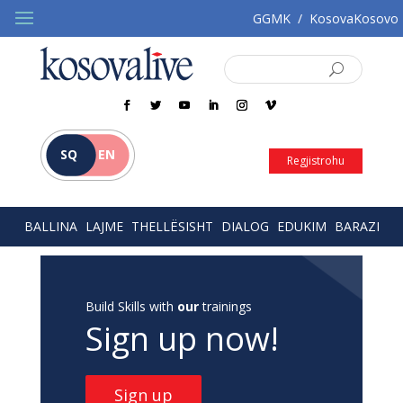
GGMK
/
KosovaKosovo
SQ
EN
Regjistrohu
BALLINA
LAJME
THELLËSISHT
DIALOG
EDUKIM
BARAZI
Build Skills with
our
trainings
Sign up now!
Sign up