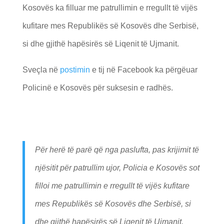
Kosovës ka filluar me patrullimin e rregullt të vijës
kufitare mes Republikës së Kosovës dhe Serbisë,
si dhe gjithë hapësirës së Liqenit të Ujmanit.
Sveçla në
postimin
e tij në Facebook ka përgëuar
Policinë e Kosovës për suksesin e radhës.
Për herë të parë që nga paslufta, pas krijimit të
njësitit për patrullim ujor, Policia e Kosovës sot
filloi me patrullimin e rregullt të vijës kufitare
mes Republikës së Kosovës dhe Serbisë, si
dhe gjithë hapësirës së Liqenit të Ujmanit.