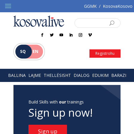
GGMK
/
KosovaKosovo
SQ
EN
Regjistrohu
BALLINA
LAJME
THELLËSISHT
DIALOG
EDUKIM
BARAZI
Build Skills with
our
trainings
Sign up now!
Sign up