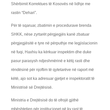
Shërbimit Korrektues të Kosovës në lidhje me
rastin “Dehari”.
Për të sqaruar, zbatimin e procedurave brenda
SHKK, nëse zyrtarët përgjegjës kanë zbatuar
përgjegjësitë e tyre në përputhje me legjislacionin
në fuqi, Haxhiu ka kërkuar inspektim dhe duke
pasur parasysh ndjeshmërinë e këtij rasti dhe
rëndësinë për njoftim të qytetarëve në raport më
këtë, ajo sot ka adresuar gjetjet e inspektoratit të
Ministrisë së Drejtësisë.
Ministria e Drejtësisë do të ofrojë gjithë
mbështetjen për institucionet që ky rast të