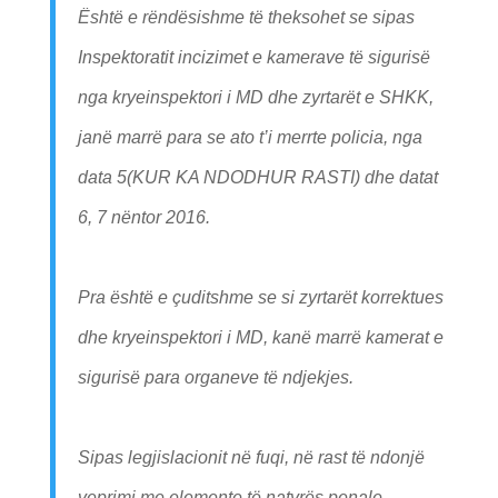
Është e rëndësishme të theksohet se sipas
Inspektoratit incizimet e kamerave të sigurisë
nga kryeinspektori i MD dhe zyrtarët e SHKK,
janë marrë para se ato t’i merrte policia, nga
data 5(KUR KA NDODHUR RASTI) dhe datat
6, 7 nëntor 2016.
Pra është e çuditshme se si zyrtarët korrektues
dhe kryeinspektori i MD, kanë marrë kamerat e
sigurisë para organeve të ndjekjes.
Sipas legjislacionit në fuqi, në rast të ndonjë
veprimi me elemente të natyrës penale,