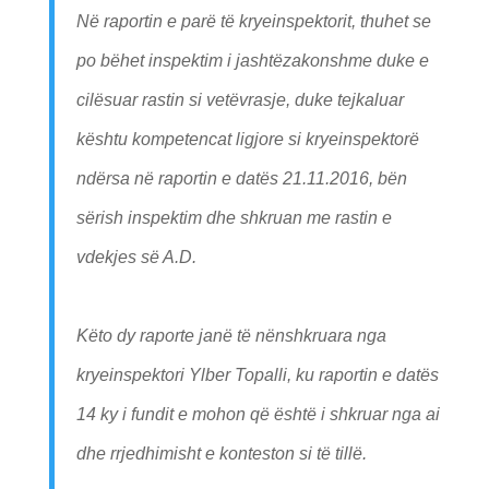
Në raportin e parë të kryeinspektorit, thuhet se
po bëhet inspektim i jashtëzakonshme duke e
cilësuar rastin si vetëvrasje, duke tejkaluar
kështu kompetencat ligjore si kryeinspektorë
ndërsa në raportin e datës 21.11.2016, bën
sërish inspektim dhe shkruan me rastin e
vdekjes së A.D.
Këto dy raporte janë të nënshkruara nga
kryeinspektori Ylber Topalli, ku raportin e datës
14 ky i fundit e mohon që është i shkruar nga ai
dhe rrjedhimisht e konteston si të tillë.