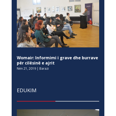
Womair: Informimi i grave dhe burrave
për cilësinë e ajrit
Nën 21, 2019
|
Barazi
EDUKIM